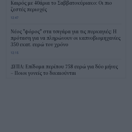
Καιρός με 40άρια το Σαββατοκύριακο: Οι πιο
ζεστές περιοχές
12:47
Νέος "φόρος" στα τσιγάρα για τις πυρκαγιές: Η
πρόταση για να πληρώνουν οι καπνοβιομηχανίες
350 εκατ. ευρώ τον χρόνο
12:15
ΔΥΠΑ: Επίδομα περίπου 758 ευρώ για δύο μήνες
– Ποιοι γονείς το δικαιούνται
11:34
Ηλεκτρονικό "μάτι" σαρώνει τις παραλίες- Τι
έδειξαν οι έλεγχοι
11:09
Υπεγράφη το νέο Ειδικό Χωροταξικό για τον
Τουρισμό: Τι αλλάζει για ξενοδοχεία, νησιά και