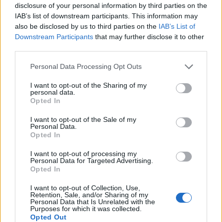
disclosure of your personal information by third parties on the
IAB’s list of downstream participants. This information may
also be disclosed by us to third parties on the
IAB’s List of
Downstream Participants
that may further disclose it to other
third parties.
Personal Data Processing Opt Outs
I want to opt-out of the Sharing of my
Ακολουθήστε το
στο
Google News
και
personal data.
Opted In
μάθετε πρώτοι όλες τις ειδήσεις
I want to opt-out of the Sale of my
Δείτε όλες τις τελευταίες
Ειδήσεις
από την Ελλάδα και
Personal Data.
Opted In
τον Κόσμο, στο
I want to opt-out of processing my
Personal Data for Targeted Advertising.
Opted In
TAGS
καρκίνος
Bayer
ΗΠΑ
I want to opt-out of Collection, Use,
Retention, Sale, and/or Sharing of my
Personal Data that Is Unrelated with the
Purposes for which it was collected.
Opted Out