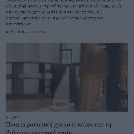
τελευταίων ετών στο μέτωπο των πυρκαγιών. Μέσα σε αυτό το
κλίμα, πληθαίνουν οι προτάσεις για νέα μέτρα πρόληψης, με μία
από τις πιο συζητημένες να βάζει στο στόχαστρο τις
καπνοβιομηχανίες και το περιβαλλοντικό κόστος των
αποτσίγαρων.
NEWSROOM
/
07 Αυγ 2026
ΔΙΕΘΝΗ
Ποια αεροπορική χρεώνει πλέον και τη
βαλίτσα στο ντουλαπάκι