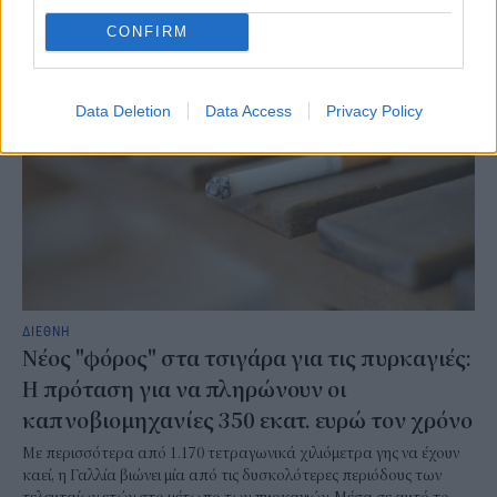
ΣΧΕΤΙΚΑ
CONFIRM
Data Deletion
Data Access
Privacy Policy
ΔΙΕΘΝΗ
Νέος "φόρος" στα τσιγάρα για τις πυρκαγιές:
Η πρόταση για να πληρώνουν οι
καπνοβιομηχανίες 350 εκατ. ευρώ τον χρόνο
Με περισσότερα από 1.170 τετραγωνικά χιλιόμετρα γης να έχουν
καεί, η Γαλλία βιώνει μία από τις δυσκολότερες περιόδους των