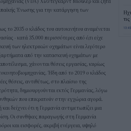
ομηχανίας (VDA) Χίλντεγκαρντ Μιούλερ και ζητά
ωπαϊκής Ένωσης για την κατάργηση των
Ηχ
τις
13:4
ως το 2035 ο κλάδος του αυτοκινήτου αναμένεται
ασίας - κατά 35.000 περισσότερες από ό,τι είχε
Σε 
ασκευή των ηλεκτρικών οχημάτων είναι λιγότερο
«Το
ΑΦ
 εξαρτήματα από την κατασκευή οχημάτων με
13:1
αποτέλεσμα, χάνονται θέσεις εργασίας, κυρίως
οκινητοβιομηχανίας. Ήδη από το 2019 ο κλάδος
Και
έες θέσεις, αντιθέτως, στο πλαίσιο της
Σαβ
περ
ερότητα, δημιουργούνται εκτός Γερμανίας, λόγω
12:4
νθηκών που επικρατούν στην εγχώρια αγορά.
 και δείχνει ότι η Γερμανία αντιμετωπίζει μια
Νέο
ρίση. Οι συνθήκες παραγωγής στη Γερμανία
πυρ
πλη
όροι και εισφορές, ακριβή ενέργεια, υψηλό