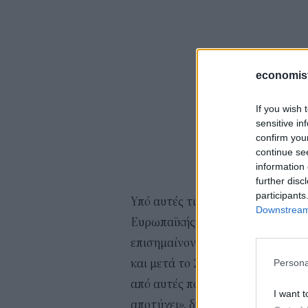
economis
If you wish 
sensitive in
confirm you
continue se
information 
further disc
participants
Υπό αυτές τις συνθήκες, η VDA τ
Downstream 
Ευρωπαϊκής Ένωσης για σταδιακ
επισημαίνοντας ότι, εάν επιτρε
και μετά το 2035, θα μπορούσαν ν
Persona
από αυτές που σήμερα κινδυνεύου
I want t
αποτύχει», δήλωσε η Χίλντεγκαρν