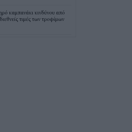
ηρό καμπανάκι κινδύνου από
 διεθνείς τιμές των τροφίμων
5
εξέλιξη οι αιτήσεις για το
υρισμός για Όλους» – Ποια
Μ κάνουν αίτηση σήμερα
5
ρός με 40άρια το
βατοκύριακο: Οι πιο ζεστές
ιοχές
7
ς "φόρος" στα τσιγάρα για τις
καγιές: Η πρόταση για να
ρώνουν οι καπνοβιομηχανίες