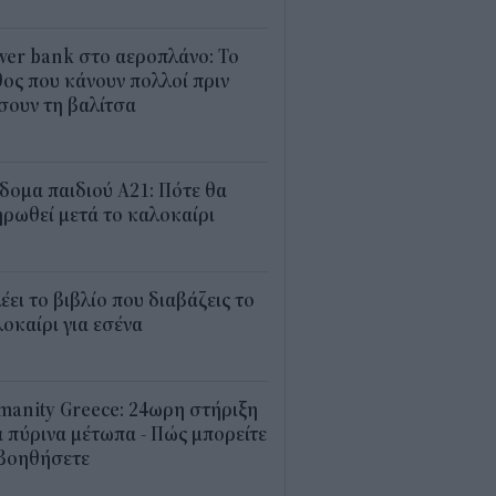
1
er bank στο αεροπλάνο: Το
ος που κάνουν πολλοί πριν
σουν τη βαλίτσα
2
δομα παιδιού Α21: Πότε θα
ρωθεί μετά το καλοκαίρι
0
λέει το βιβλίο που διαβάζεις το
οκαίρι για εσένα
3
anity Greece: 24ωρη στήριξη
 πύρινα μέτωπα - Πώς μπορείτε
 βοηθήσετε
5