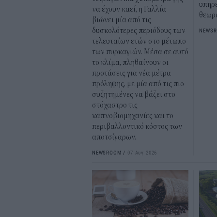
υπηρε
να έχουν καεί, η Γαλλία
θεωρ
βιώνει μία από τις
δυσκολότερες περιόδους των
NEWS
τελευταίων ετών στο μέτωπο
των πυρκαγιών. Μέσα σε αυτό
το κλίμα, πληθαίνουν οι
προτάσεις για νέα μέτρα
πρόληψης, με μία από τις πιο
συζητημένες να βάζει στο
στόχαστρο τις
καπνοβιομηχανίες και το
περιβαλλοντικό κόστος των
αποτσίγαρων.
NEWSROOM
/
07 Αυγ 2026