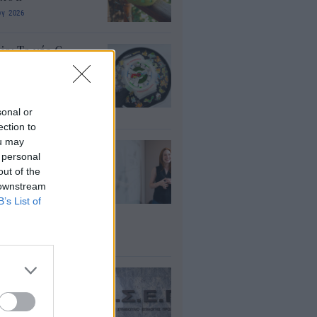
υγ 2026
io: Το νέο G-
OCK Pokémon για
30 χρόνια του
nchise
sonal or
υγ 2026
ection to
ou may
ρισμοί
 personal
αιδευτικών 2026:
out of the
ε βγαίνουν τα
 downstream
ματα και τι
B’s List of
πει να προσέξουν
υποψήφιοι
υγ 2026
ΕΠ 6Κ/2026:
ευταία μέρα για
 μόνιμες