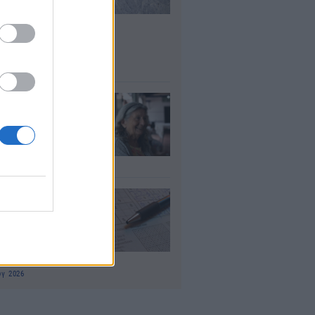
σλήψεις – Ποιοι
είς του
μοσίου ζητούν
οσωπικό
υγ 2026
τάξεις χηρείας:
οι θα δουν
λάσιο ποσό τέλος
γούστου
υγ 2026
 «μαθηματικό»
πο για 27
ανίσεις με μόλις
έα ρούχα στη
λίτσα
υγ 2026