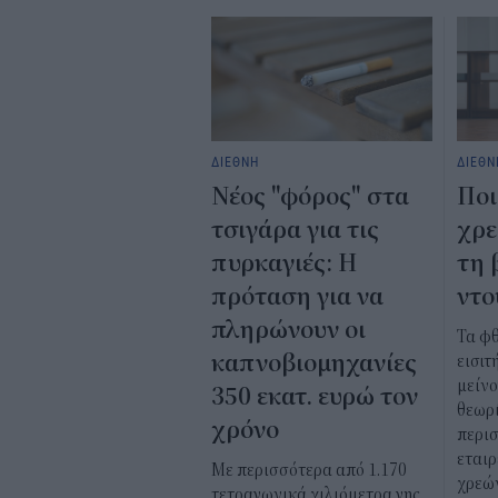
ΔΙΕΘΝΗ
ΔΙΕΘΝ
Νέος "φόρος" στα
Ποι
τσιγάρα για τις
χρε
πυρκαγιές: Η
τη 
πρόταση για να
ντο
πληρώνουν οι
Τα φ
καπνοβιομηχανίες
εισιτ
μείν
350 εκατ. ευρώ τον
θεωρί
χρόνο
περι
εταιρ
Με περισσότερα από 1.170
χρεώ
τετραγωνικά χιλιόμετρα γης