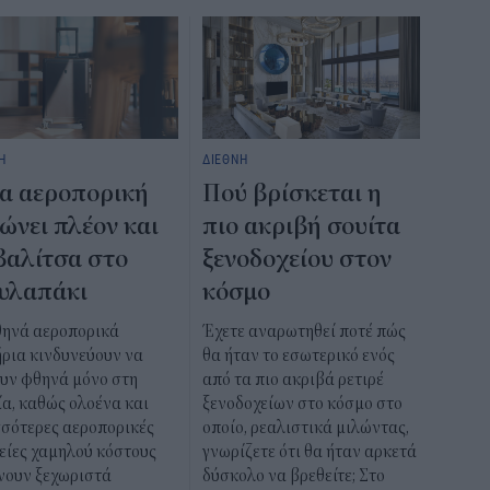
Η
ΔΙΕΘΝΗ
α αεροπορική
Πού βρίσκεται η
ώνει πλέον και
πιο ακριβή σουίτα
βαλίτσα στο
ξενοδοχείου στον
υλαπάκι
κόσμο
θηνά αεροπορικά
Έχετε αναρωτηθεί ποτέ πώς
ήρια κινδυνεύουν να
θα ήταν το εσωτερικό ενός
ουν φθηνά μόνο στη
από τα πιο ακριβά ρετιρέ
α, καθώς ολοένα και
ξενοδοχείων στο κόσμο στο
σσότερες αεροπορικές
οποίο, ρεαλιστικά μιλώντας,
είες χαμηλού κόστους
γνωρίζετε ότι θα ήταν αρκετά
νουν ξεχωριστά
δύσκολο να βρεθείτε; Στο