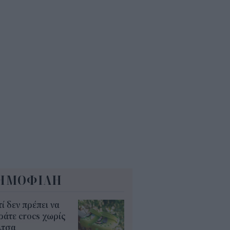
 εκατ. ευρώ τον χρόνο
5
Α: Επίδομα περίπου 758 ευρώ
 δύο μήνες – Ποιοι γονείς το
αιούνται
4
ΗΜΟΦΙΛΗ
τί δεν πρέπει να
άτε crocs χωρίς
λτσα