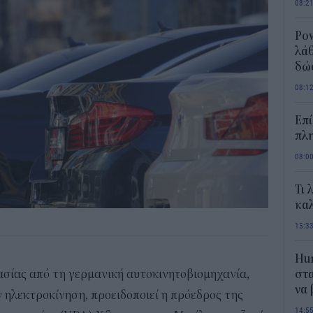
08:2
Pow
λάθ
δώ
08:1
Επί
πλη
08:0
Τι 
καλ
15:3
Hum
ασίας από τη γερμανική αυτοκινητοβιομηχανία,
στα
να
ηλεκτροκίνηση, προειδοποιεί η πρόεδρος της
14:5