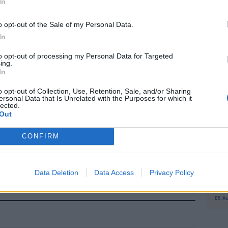
In
προ
φορ
σύμβουλος της εταιρίας κατασκευής
o opt-out of the Sale of my Personal Data.
Δη
 Λάμπινγκερ-Καμιούλερ δήλωσε σήμερα στην
πρ
In
του Β΄ Παγκοσμίου Πολέμου η οικονομική
05 Α
to opt-out of processing my Personal Data for Targeted
 ποτέ τόσο δραματική - ακόμη και ο κορονοϊός
ing.
In
Συν
 τη σημερινή πραγματικότητα».
Ποι
o opt-out of Collection, Use, Retention, Sale, and/or Sharing
διπ
ersonal Data that Is Unrelated with the Purposes for which it
το
Google News
και μάθετε πρώτοι όλες τις ειδήσεις
lected.
Αυ
Out
07 Α
από την Ελλάδα και τον Κόσμο, στο
CONFIRM
Το
κόλ
εμφ
ία
Data Deletion
Data Access
Privacy Policy
ενν
βα
05 Α