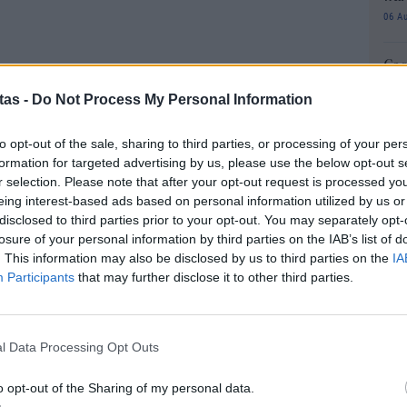
06 Α
Cas
SH
tas -
Do Not Process My Personal Information
τα 
fra
to opt-out of the sale, sharing to third parties, or processing of your per
06 Α
formation for targeted advertising by us, please use the below opt-out s
r selection. Please note that after your opt-out request is processed y
Διο
eing interest-based ads based on personal information utilized by us or
εκπ
disclosed to third parties prior to your opt-out. You may separately opt-
Πότ
losure of your personal information by third parties on the IAB’s list of
ονό
. This information may also be disclosed by us to third parties on the
IA
άσσεται υπέρ της ανατροπής του σχεδιασμού της
πρέ
Participants
that may further disclose it to other third parties.
οι 
ή κατάργηση των κινητήρων εσωτερικής καύσης,
06 Α
πόταν η ταξινόμηση των συγκεκριμένων οχημάτων
α διατηρηθούν περίπου οι 50.000 θέσεις εργασίας
l Data Processing Opt Outs
ΑΣ
Τελ
ν. «Η έννοια της υπερβολικής ρύθμισης έχει
o opt-out of the Sharing of my personal data.
315
τ Μιούλερ.