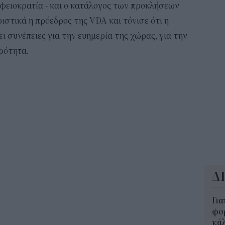
350
φειοκρατία - και ο κατάλογος των προκλήσεων
12:1
ιστικά η πρόεδρος της VDA και τόνισε ότι η
ι συνέπειες για την ευημερία της χώρας, για την
ΔΥΠ
ερότητα.
για
δικ
11:3
Δ
Για
φορ
κά