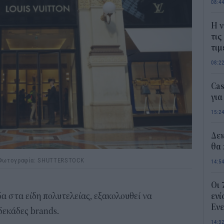
08:4
Η ν
τις
τιμ
08:2
Ca
για
15:2
Δε
θα 
/ Φωτογραφία: SHUTTERSTOCK
14:5
Οι 
δα στα είδη πολυτελείας, εξακολουθεί να
ενί
Ενε
 δεκάδες brands.
14:3