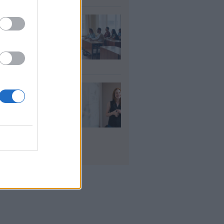
αιδευτικοί: Αύριο
8) ξεκινούν οι
ήσεις για 5.017
ιμους διορισμούς
υγ 2026
ρισμοί
αιδευτικών 2026:
ε βγαίνουν τα
ματα και τι
πει να προσέξουν
υποψήφιοι
υγ 2026