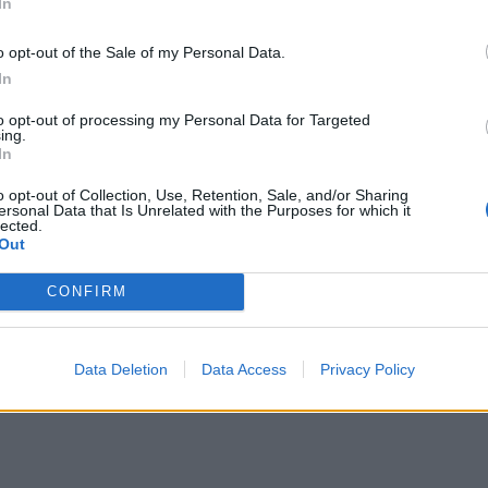
In
 ανήκουν τα εξής brands:
Εκπ
o opt-out of the Sale of my Personal Data.
(5/
In
αιτ
μόν
to opt-out of processing my Personal Data for Targeted
ing.
04 Α
In
Διο
o opt-out of Collection, Use, Retention, Sale, and/or Sharing
ersonal Data that Is Unrelated with the Purposes for which it
εκπ
lected.
Πότ
Out
ονό
πρέ
CONFIRM
οι 
06 Α
Data Deletion
Data Access
Privacy Policy