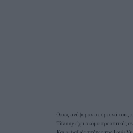
Οπως ανέφεραν σε έρευνά τους π
Tifanny έχει ακόμα προοπτικές α
Και οι βαθιές τσέπες της Louis V