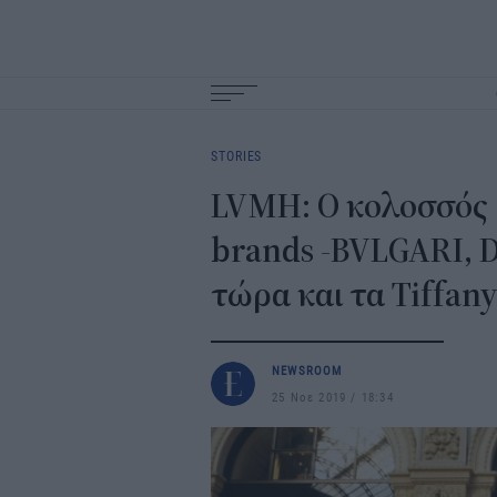
Main
navigation
STORIES
LVMH: Ο κολοσσός 
brands -BVLGARI, Di
τώρα και τα Tiffany
NEWSROOM
25 Νοε 2019
18:34