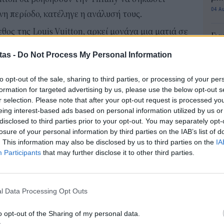
04 Α
η περίοδο, κατέληγε η ανάλυσή τους.
εθος της Louis Vuitton, αρκεί μονάχα μια ματιά σε
Για
έχει στο δυναμικό της.
φορ
tas -
Do Not Process My Personal Information
κά
κοσμήματα, στην οικογένεια της Louis Vuitton
06 Α
ωστοι οίκοι.
to opt-out of the sale, sharing to third parties, or processing of your per
formation for targeted advertising by us, please use the below opt-out s
a 1780), TAG Ηeuer (1860), Zenith (1865),
Συν
r selection. Please note that after your opt-out request is processed y
μπο
eing interest-based ads based on personal information utilized by us or
UBLOT (1980). Πλέον στην LVMH ανήκει και η
αν
disclosed to third parties prior to your opt-out. You may separately opt-
20.
losure of your personal information by third parties on the IAB’s list of
πρέ
. This information may also be disclosed by us to third parties on the
IA
παίκτης» και στον χώρο των αρωμάτων και των
04 Α
Participants
that may further disclose it to other third parties.
ύγες» της έχει τα εξής 13 δυνατά brands:
e-Ε
(1916), Christian Dior (1947), Givenchy (1957),
δικ
ke Up For Ever (1984), KENZO (1988), FRESH
l Data Processing Opt Outs
πρ
 Maison Francis Krkdijan (2009), Mark Jacobs
ευ
o opt-out of the Sharing of my personal data.
04 Α
Fenty Beauty By Rihanna (2017)