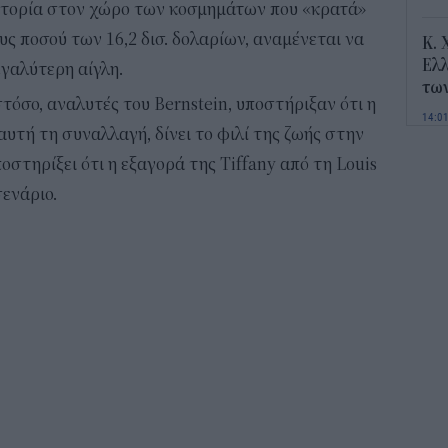
ιστορία στον χώρο των κοσμημάτων που «κρατά»
ους ποσού των 16,2 δισ. δολαρίων, αναμένεται να
Κ. 
Ελλ
εγαλύτερη αίγλη.
τω
όσο, αναλυτές του Bernstein, υποστήριξαν ότι η
14:0
ε αυτή τη συναλλαγή, δίνει το φιλί της ζωής στην
υποστηρίξει ότι η εξαγορά της Tiffany από τη Louis
Ποι
και
σενάριο.
13:4
Για
φως
δεν
13:1
Τι 
διά
επ