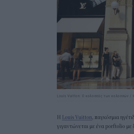
Louis Vuitton: Ο κολοσσός των κολοσσών 
Η
Louis Vuitton
, παγκόσμια ηγέτι
γιγαντώνεται με ένα porftolio με