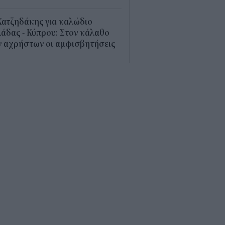
Χατζηδάκης για καλώδιο
άδας - Κύπρου: Στον κάλαθο
ν αχρήστων οι αμφισβητήσεις
1
α αεροπορική χρεώνει πλέον
 τη βαλίτσα στο ντουλαπάκι
5
τί κάποιοι φακοί έχουν μπλε
; Οι χρήσεις που πιθανότατα
 γνωρίζατε
0
παθαίνει ο εγκέφαλος στο
στημα και γιατί ανησυχούν οι
ιστήμονες