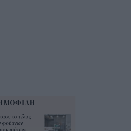
5
δικοί σταθμοί ΕΣΠΑ 2026 -
7: Πότε αναμένονται τα
σωρινά αποτελέσματα για τα
ucher
0
ΗΜΟΦΙΛΗ
τασε το τέλος
ν φούρνων
κροκυμάτων;