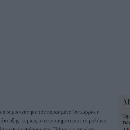
12:2
Παι
202
προ
vo
11:5
Δ
ου δημοσιεύτηκε τον περασμένο Οκτώβριο, η
Έφ
νάπτυξης, κυρίως στα κοσμήματα και τα ρολόγια.
τω
μι
uitton θα βοηθήσουν την Tiffany να σηκώσει