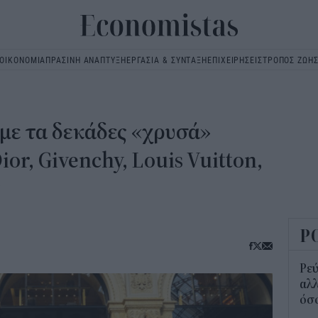
ΟΙΚΟΝΟΜΙΑ
ΠΡΑΣΙΝΗ ΑΝΑΠΤΥΞΗ
ΕΡΓΑΣΙΑ & ΣΥΝΤΑΞΗ
ΕΠΙΧΕΙΡΗΣΕΙΣ
ΤΡΟΠΟΣ ΖΩΗ
Main
navigation
με τα δεκάδες «χρυσά»
or, Givenchy, Louis Vuitton,
Ρ
Ρεύ
αλλ
όσο