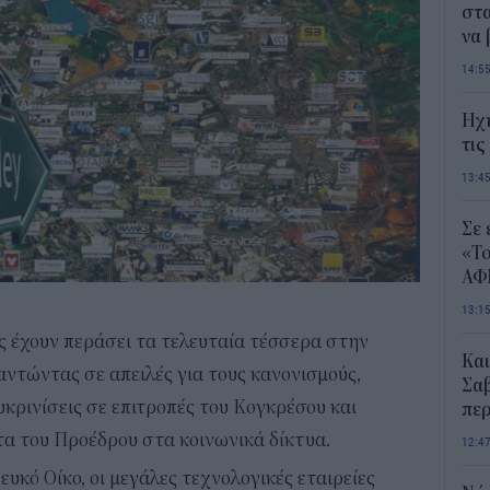
στα
να
14:5
Ηχ
τις
13:4
Σε 
«Το
ΑΦ
13:1
ες έχουν περάσει τα τελευταία τέσσερα στην
Και
ντώντας σε απειλές για τους κανονισμούς,
Σαβ
υκρινίσεις σε επιτροπές του Κογκρέσου και
περ
α του Προέδρου στα κοινωνικά δίκτυα.
12:4
υκό Οίκο, οι μεγάλες τεχνολογικές εταιρείες