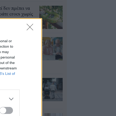
τί δεν πρέπει να
άτε crocs χωρίς
λτσα
υγ 2026
τάξεις: Ποιοι
sonal or
ρεί να λάβουν
ection to
αδρομικά έως
ou may
000 ευρώ – Τι
 personal
πει να ελέγξουν
out of the
 downstream
υγ 2026
B’s List of
ΦΚΑ: Ποιοι
αιούνται
οσαύξηση έως 846
ρώ στη σύνταξη
υγ 2026