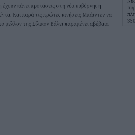
Νέο
η έχουν κάνει προτάσεις στη νέα κυβέρνηση
πυρ
πλη
ζέντα. Και παρά τις πρώτες κινήσεις Μπάιντεν να
350
το μέλλον της Σίλικον Βάλει παραμένει αβέβαιο.
12:1
ΔΥΠ
για
δικ
11:3
Ηλε
παρ
11:0
Υπε
Χωρ
αλλ
επε