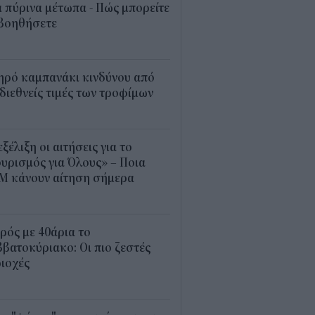
 πύρινα μέτωπα - Πώς μπορείτε
 βοηθήσετε
5
ηρό καμπανάκι κινδύνου από
 διεθνείς τιμές των τροφίμων
5
εξέλιξη οι αιτήσεις για το
υρισμός για Όλους» – Ποια
Μ κάνουν αίτηση σήμερα
5
ρός με 40άρια το
βατοκύριακο: Οι πιο ζεστές
ιοχές
7