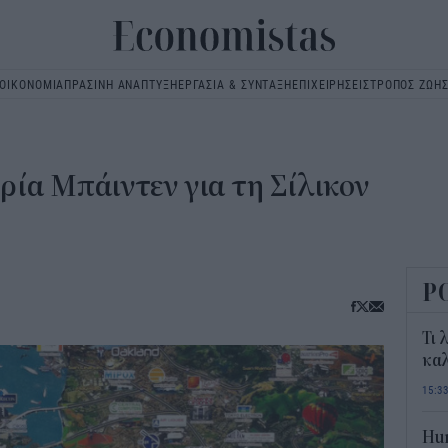
ΟΙΚΟΝΟΜΙΑ
ΠΡΑΣΙΝΗ ΑΝΑΠΤΥΞΗ
ΕΡΓΑΣΙΑ & ΣΥΝΤΑΞΗ
ΕΠΙΧΕΙΡΗΣΕΙΣ
ΤΡΟΠΟΣ ΖΩΗ
Main
navigation
δρία Μπάιντεν για τη Σίλικον
Ρ
Τι 
καλ
15:3
Hum