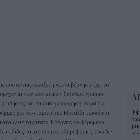
10:5
Δημ
Οκτ
ανα
10:3
ις που αντιμετωπίζει η νέα κυβέρνηση έχει να
βιομηχανία των κοινωνικών δικτύων, η οποία
Δ
ες ειδήσεις και παραπληροφόρηση, παρά τις
Έφ
φόρμες για να σταματήσει. Μία άλλη πρόκληση
τω
ικανών σε ταχύτατο Ίντερνετ, το φερόμενο
μι
ς σελίδες και απόρρητες πληροφορίες, ενώ δεν
04 Α