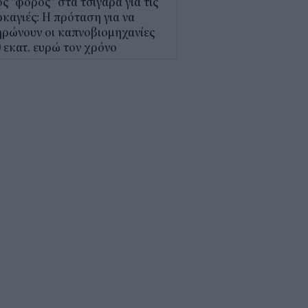
ς "φόρος" στα τσιγάρα για τις
καγιές: Η πρόταση για να
ρώνουν οι καπνοβιομηχανίες
 εκατ. ευρώ τον χρόνο
5
Α: Επίδομα περίπου 758 ευρώ
 δύο μήνες – Ποιοι γονείς το
αιούνται
4
κτρονικό "μάτι" σαρώνει τις
αλίες- Τι έδειξαν οι έλεγχοι
9
γράφη το νέο Ειδικό
οταξικό για τον Τουρισμό: Τι
άζει για ξενοδοχεία, νησιά και
νδύσεις