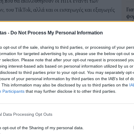
ική που θα ακολουθήσουν οι ΗΠΑ έναντι των
Για
, του TikTok, αλλά και οι εισαγωγές και εξαγωγές
φορ
κά
ί να διαχειριστεί η κυβέρνηση Μπάιντεν είναι το
06 Α
tas -
Do Not Process My Personal Information
ου αφορά στην ευθύνη των εταιρειών και της κάθε
Συν
εριεχόμενο. Συνεργάτες του Μπάιντεν έχουν
to opt-out of the sale, sharing to third parties, or processing of your per
μπο
formation for targeted advertising by us, please use the below opt-out s
νωνικά δίκτυα να αναλάβουν την ευθύνη γι’ αυτά
αν
r selection. Please note that after your opt-out request is processed y
ες τους».
20.
eing interest-based ads based on personal information utilized by us or
πρέ
disclosed to third parties prior to your opt-out. You may separately opt-
 εταιρείες δε σταματούν εκεί. Μεγάλες
losure of your personal information by third parties on the IAB’s list of
04 Α
le, το Facebook και η Google έχουν γίνει το
. This information may also be disclosed by us to third parties on the
IA
Participants
that may further disclose it to other third parties.
e-Ε
 τη δεσπόζουσα θέση που κατέχουν στην αγορά. Με
δικ
ν έλεγχο και των δύο σωμάτων του Κογκρέσου
πρ
ξηθεί σημαντικά ώστε να καμφθούν τα μονοπώλια.
ευ
l Data Processing Opt Outs
04 Α
ει πολλούς Αμερικανούς να εργάζονται από το
o opt-out of the Sharing of my personal data.
θήματα από το σπίτι τους, η προσοχή έχει