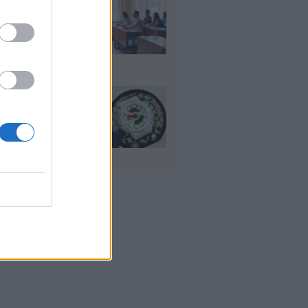
αιδευτικοί: Αύριο
8) ξεκινούν οι
ήσεις για 5.017
ιμους διορισμούς
υγ 2026
io: Το νέο G-
OCK Pokémon για
30 χρόνια του
nchise
υγ 2026