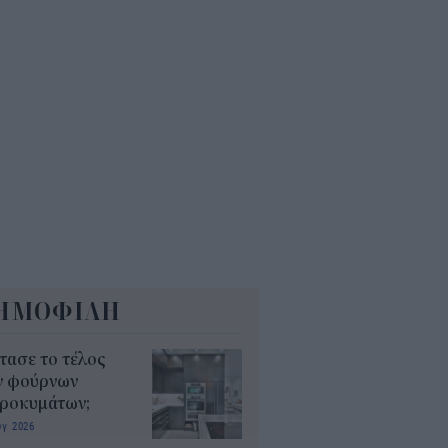
6
όσιο: Άκυρες από 1η
ωβρίου οι εγκύκλιοι που δεν
ρτώνται online
5
ΗΜΟΦΙΛΗ
τασε το τέλος
ν φούρνων
κροκυμάτων;
υγ 2026