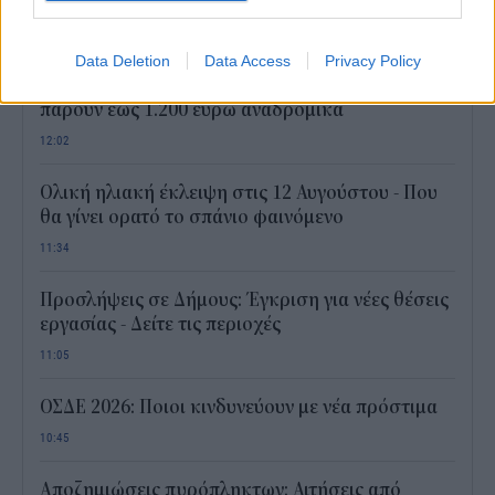
πανάκριβα επαναληπτικά γυρίσματα
12:25
Data Deletion
Data Access
Privacy Policy
Market Pass 2026 χωρίς αίτηση: Ποιοι μπορεί να
πάρουν έως 1.200 ευρώ αναδρομικά
12:02
Ολική ηλιακή έκλειψη στις 12 Αυγούστου - Που
θα γίνει ορατό το σπάνιο φαινόμενο
11:34
Προσλήψεις σε Δήμους: Έγκριση για νέες θέσεις
εργασίας - Δείτε τις περιοχές
11:05
ΟΣΔΕ 2026: Ποιοι κινδυνεύουν με νέα πρόστιμα
10:45
Αποζημιώσεις πυρόπληκτων: Αιτήσεις από