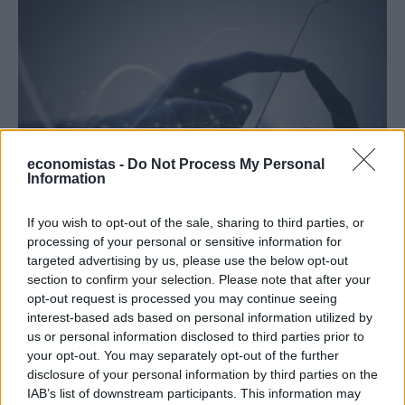
economistas -
Do Not Process My Personal
Information
ΚΟΙΝΩΝΙΑ
If you wish to opt-out of the sale, sharing to third parties, or
Ψηφιακό κράτος: Ολες οι αλλαγές που έχουν
processing of your personal or sensitive information for
γίνει, όλα όσα γίνονται με 1 κλικ
targeted advertising by us, please use the below opt-out
section to confirm your selection. Please note that after your
opt-out request is processed you may continue seeing
NEWSROOM
/
04 Ιουλ 2020
interest-based ads based on personal information utilized by
us or personal information disclosed to third parties prior to
your opt-out. You may separately opt-out of the further
disclosure of your personal information by third parties on the
IAB’s list of downstream participants. This information may