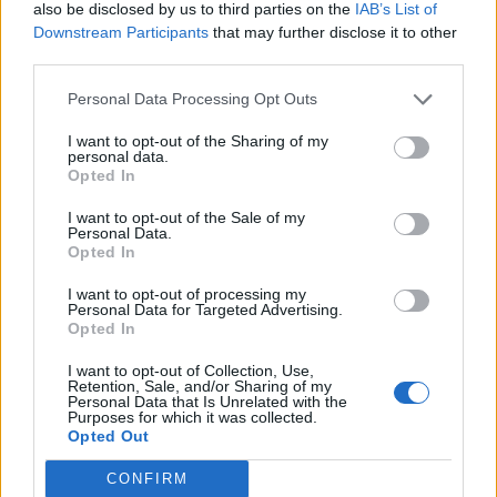
also be disclosed by us to third parties on the
IAB’s List of
Downstream Participants
that may further disclose it to other
third parties.
Personal Data Processing Opt Outs
I want to opt-out of the Sharing of my
personal data.
Opted In
ΚΟΙΝΩΝΙΑ
I want to opt-out of the Sale of my
Τέλος το κυνήγι εγγράφων για τα στοιχεία
Personal Data.
Opted In
επικοινωνίας πολιτών
I want to opt-out of processing my
Personal Data for Targeted Advertising.
NEWSROOM
/
15 Φεβ 2020
Opted In
I want to opt-out of Collection, Use,
Retention, Sale, and/or Sharing of my
Personal Data that Is Unrelated with the
Purposes for which it was collected.
ΡΟΗ ΕΙΔΗΣΕΩΝ
Opted Out
Netflix: Πώς η AI μπορεί να βάλει τέλος στα
CONFIRM