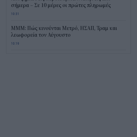
σήμερα – Σε 10 μέρες οι πρώτες πληρωμές
10:31
ΜΜΜ: Πώς κινούνται Μετρό, ΗΣΑΠ, Τραμ και
λεωφορεία τον Αύγουστο
10:19
Τουρισμός για Όλους: Free pass για όλα τα ΑΦΜ
από σήμερα – Πώς υποβάλλεται η αίτηση
09:51
Εξοικονομώ – Επιχειρώ: Παράταση έως 30
Νοεμβρίου – Ποιους αφορά
09:29
Στέλνετε χρήματα σε συγγενή; Πότε η μεταφορά
θεωρείται δωρεά από την ΑΑΔΕ
09:19