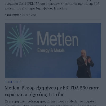
ονομασία GA110PKM-7A και δημιουργήθηκε για να τιμήσει την 30ή
επέτειο του ιδιαίτερα δημοφιλούς franchise.
NEWSROOM
/
06 Αυγ 2026
ΕΠΙΧΕΙΡΗΣΕΙΣ
Metlen: Ρεκόρ εξαμήνου με EBITDA 550 εκατ.
ευρώ και στόχο έως 1,15 δισ.
Σε ισχυρή αναπτυξιακή τροχιά επέστρεψε η Metlen στο πρώτο