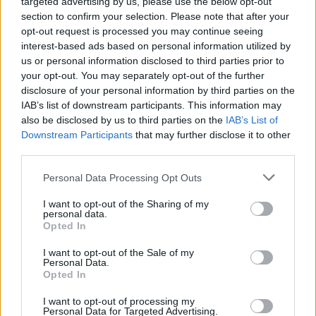
targeted advertising by us, please use the below opt-out
THALIS, ενισχύοντας τις δραστηριότητες του Ομίλου στην κυκλική
section to confirm your selection. Please note that after your
οικονομία και τον κύκλο του νερού.
opt-out request is processed you may continue seeing
NEWSROOM
/
05 Αυγ 2026
interest-based ads based on personal information utilized by
us or personal information disclosed to third parties prior to
your opt-out. You may separately opt-out of the further
disclosure of your personal information by third parties on the
IAB’s list of downstream participants. This information may
also be disclosed by us to third parties on the
IAB’s List of
Downstream Participants
that may further disclose it to other
third parties.
Personal Data Processing Opt Outs
I want to opt-out of the Sharing of my
personal data.
Opted In
ΕΠΙΧΕΙΡΗΣΕΙΣ
Τι είναι το «φαινόμενο του κραγιόν» στο
I want to opt-out of the Sale of my
Personal Data.
οποίο πόνταρε η L’Oréal
Opted In
Έχετε νιώσει ποτέ την ανάγκη να αγοράσετε κάτι μόνο και μόνο για
I want to opt-out of processing my
να αισθανθείτε καλύτερα; Αν ναι, δεν είστε οι μόνοι. Το «φαινόμενο
Personal Data for Targeted Advertising.