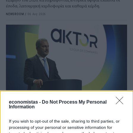
εξάμηνο του 2026, καταγράφοντας ιστορικά υψηλά επίπεδα σε
έσοδα, λειτουργική κερδοφορία και καθαρά κέρδη.
NEWSROOM
/
06 Αυγ 2026
ΕΠΙΧΕΙΡΗΣΕΙΣ
economistas -
Do Not Process My Personal
AKTOR: Συμφωνία με τη Motor Oil για την
Information
εξαγορά του 75% των ΗΛΕΚΤΩΡ και THALIS
If you wish to opt-out of the sale, sharing to third parties, or
Ο Όμιλος AKTOR υπέγραψε δεσμευτική συμφωνία με τη Motor Oil
processing of your personal or sensitive information for
για την έμμεση απόκτηση του 75% των εταιρειών ΗΛΕΚΤΩΡ και