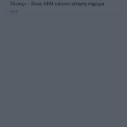
Όλους» – Ποια ΑΦΜ κάνουν αίτηση σήμερα
13:15
Καιρός με 40άρια το Σαββατοκύριακο: Οι πιο
ζεστές περιοχές
12:47
Νέος "φόρος" στα τσιγάρα για τις πυρκαγιές: Η
πρόταση για να πληρώνουν οι καπνοβιομηχανίες
350 εκατ. ευρώ τον χρόνο
12:15
ΔΥΠΑ: Επίδομα περίπου 758 ευρώ για δύο μήνες
– Ποιοι γονείς το δικαιούνται
11:34