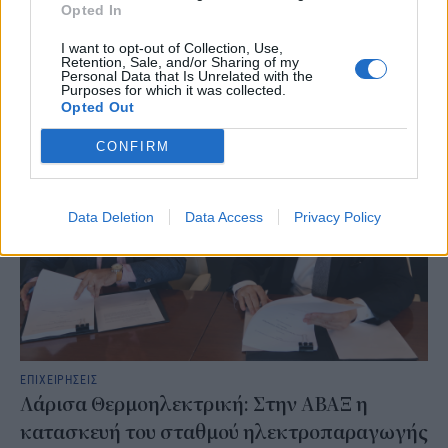
του κραγιόν» περιγράφει ακριβώς αυτή την τάση των
Opted In
καταναλωτών να στρέφονται σε μικρές και σχετικά προσιτές
I want to opt-out of Collection, Use,
αγορές, όπως τα καλλυντικά, σε περιόδους έντονης οικονομικής ή
Retention, Sale, and/or Sharing of my
ψυχολογικής πίεσης.
Personal Data that Is Unrelated with the
Purposes for which it was collected.
NEWSROOM
/
05 Αυγ 2026
Opted Out
CONFIRM
Data Deletion
Data Access
Privacy Policy
ΕΠΙΧΕΙΡΗΣΕΙΣ
Λάρισα Θερμοηλεκτρική: Στην ΑΒΑΞ η
κατασκευή του σταθμού ηλεκτροπαραγωγής