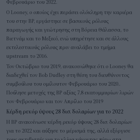
Φεβρουάριο του 2022.
Ο Looney, ο οποίος έχει περάσει ολόκληρη την καριέρα
του στην BP, εργάστηκε σε βασικούς ρόλους
παραγωγής και γεώτρησης στη Βόρεια Θάλασσα, το
Βιετνάμ και το Μεξικό, ενώ υπηρέτησε και σε άλλους
εκτελεστικούς ρόλους πριν αναλάβει το τμήμα
upstream το 2016.
Τον Οκτώβριο του 2019, ανακοινώθηκε ότι ο Looney θα
διαδεχθεί τον Bob Dudley στη θέση του διευθύνοντος
συμβούλου του ομίλουτον Φεβρουάριο του 2020..
Πούλησε μετοχές της BP αξίας 7,8 εκατομμυρίων λιρών
τον Φεβρουάριο και τον Απρίλιο του 2019
Κέρδη ρεκόρ ύψους 28 δισ. δολαρίων για το 2022
Η BP ανακοίνωσε κέρδη ρεκόρ ύψους 28 δισ. δολαρίων
για το 2022 και αύξησε το μέρισμά της, αλλά εξόργισε
τους ακτιβιστές για το κλίμα κάνοντας πίσω στα