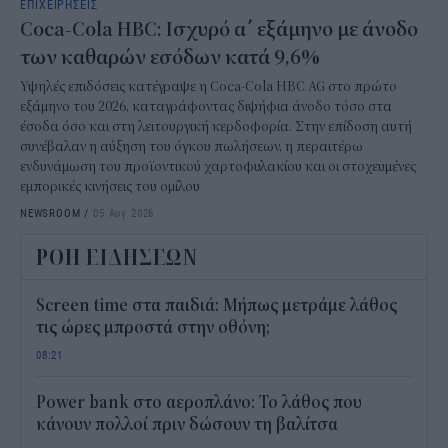
ΕΠΙΧΕΙΡΗΣΕΙΣ
Coca-Cola HBC: Ισχυρό α΄ εξάμηνο με άνοδο
των καθαρών εσόδων κατά 9,6%
Υψηλές επιδόσεις κατέγραψε η Coca-Cola HBC AG στο πρώτο
εξάμηνο του 2026, καταγράφοντας διψήφια άνοδο τόσο στα
έσοδα όσο και στη λειτουργική κερδοφορία. Στην επίδοση αυτή
συνέβαλαν η αύξηση του όγκου πωλήσεων, η περαιτέρω
ενδυνάμωση του προϊοντικού χαρτοφυλακίου και οι στοχευμένες
εμπορικές κινήσεις του ομίλου
NEWSROOM
/
05 Αυγ 2026
ΡΟΗ ΕΙΔΗΣΕΩΝ
Screen time στα παιδιά: Μήπως μετράμε λάθος
τις ώρες μπροστά στην οθόνη;
08:21
Power bank στο αεροπλάνο: Το λάθος που
κάνουν πολλοί πριν δώσουν τη βαλίτσα