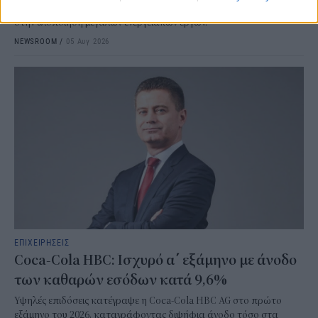
επιβεβαιώνει την ισχυρή παρουσία και την τεχνογνωσία του Ομίλου
στην υλοποίηση μεγάλων ενεργειακών έργων.
NEWSROOM
/
05 Αυγ 2026
ΕΠΙΧΕΙΡΗΣΕΙΣ
Coca-Cola HBC: Ισχυρό α΄ εξάμηνο με άνοδο
των καθαρών εσόδων κατά 9,6%
Υψηλές επιδόσεις κατέγραψε η Coca-Cola HBC AG στο πρώτο
εξάμηνο του 2026, καταγράφοντας διψήφια άνοδο τόσο στα