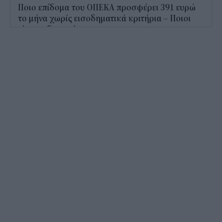
Ποιο επίδομα του ΟΠΕΚΑ προσφέρει 391 ευρώ
το μήνα χωρίς εισοδηματικά κριτήρια – Ποιοι
είναι οι δικαιούχοι
09:45
Metlen: Ρεκόρ εξαμήνου με EBITDA 550 εκατ.
ευρώ και στόχο έως 1,15 δισ.
09:15
Διορισμοί εκπαιδευτικών 2026: Πότε βγαίνουν τα
ονόματα και τι πρέπει να προσέξουν οι
υποψήφιοι
09:06
Τουρισμός για Όλους 2026-2027: Ποια ΑΦΜ
υποβάλουν αίτηση σήμερα (6/8)
08:40