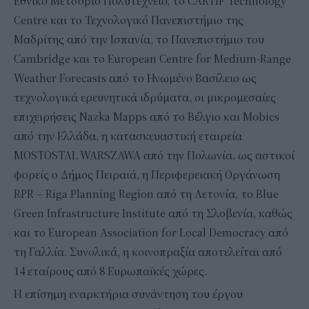
Εθνικό Μετσόβιο Πολυτεχνείο, το CARTIF Technology
Centre και το Τεχνολογικό Πανεπιστήμιο της
Μαδρίτης από την Ισπανία, το Πανεπιστήμιο του
Cambridge και το European Centre for Medium-Range
Weather Forecasts από το Ηνωμένο Βασίλειο ως
τεχνολογικά ερευνητικά ιδρύματα, οι μικρομεσαίες
επιχειρήσεις Nazka Mapps από το Βέλγιο και Mobics
από την Ελλάδα, η κατασκευαστική εταιρεία
MOSTOSTAL WARSZAWA από την Πολωνία, ως αστικοί
φορείς ο Δήμος Πειραιά, η Περιφερειακή Οργάνωση
RPR – Riga Planning Region από τη Λετονία, το Blue
Green Infrastructure Institute από τη Σλοβενία, καθώς
και το European Association for Local Democracy από
τη Γαλλία. Συνολικά, η κοινοπραξία αποτελείται από
14 εταίρους από 8 Ευρωπαϊκές χώρες.
Η επίσημη εναρκτήρια συνάντηση του έργου