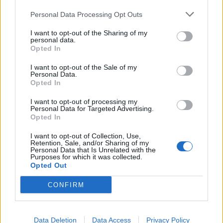
Personal Data Processing Opt Outs
I want to opt-out of the Sharing of my
personal data.
Opted In
I want to opt-out of the Sale of my
Personal Data.
Opted In
I want to opt-out of processing my
Personal Data for Targeted Advertising.
Opted In
ΕΠΙΧΕΙΡΗΣΕΙΣ
I want to opt-out of Collection, Use,
Retention, Sale, and/or Sharing of my
Λάρισα Θερμοηλεκτρική: Στην ΑΒΑΞ η
Personal Data that Is Unrelated with the
Purposes for which it was collected.
κατασκευή του σταθμού ηλεκτροπαραγωγής
Opted Out
800 MW
CONFIRM
Την υπογραφή σύμβασης με τη Λάρισα Θερμοηλεκτρική
ανακοίνωσε ο Όμιλος ΑΒΑΞ, αναλαμβάνοντας τη μελέτη, την
κατασκευή και τη λειτουργία μονάδας ηλεκτροπαραγωγής
συνδυασμένου κύκλου, ισχύος 800 MW. Η νέα ανάθεση
Data Deletion
Data Access
Privacy Policy