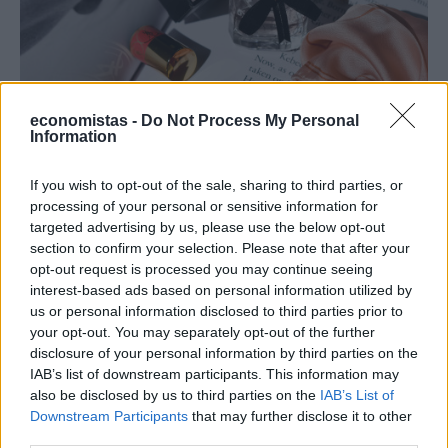
economistas -
Do Not Process My Personal
Information
If you wish to opt-out of the sale, sharing to third parties, or
processing of your personal or sensitive information for
ΕΠΙΧΕΙΡΗΣΕΙΣ
targeted advertising by us, please use the below opt-out
Τι είναι το «φαινόμενο του κραγιόν» στο
section to confirm your selection. Please note that after your
opt-out request is processed you may continue seeing
οποίο πόνταρε η L’Oréal
interest-based ads based on personal information utilized by
Έχετε νιώσει ποτέ την ανάγκη να αγοράσετε κάτι μόνο και μόνο για
us or personal information disclosed to third parties prior to
να αισθανθείτε καλύτερα; Αν ναι, δεν είστε οι μόνοι. Το «φαινόμενο
your opt-out. You may separately opt-out of the further
του κραγιόν» περιγράφει ακριβώς αυτή την τάση των
disclosure of your personal information by third parties on the
καταναλωτών να στρέφονται σε μικρές και σχετικά προσιτές
IAB’s list of downstream participants. This information may
αγορές, όπως τα καλλυντικά, σε περιόδους έντονης οικονομικής ή
also be disclosed by us to third parties on the
IAB’s List of
ψυχολογικής πίεσης.
Downstream Participants
that may further disclose it to other
NEWSROOM
/
05 Αυγ 2026
third parties.