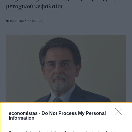
μετοχικού κεφαλαίου
NEWSROOM
/
22 Ιαν 2020
ΕΠΙΧΕΙΡΗΣΕΙΣ
economistas -
Do Not Process My Personal
SingularLogic: Νέος πρόεδρος και CEO ο Γ.
Information
Θεωδορόπουλος