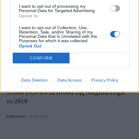
I want to opt-out of processing my
Personal Data for Targeted Advertising.
Opted In
I want to opt-out of Collection, Use,
Retention, Sale, and/or Sharing of my
Personal Data that Is Unrelated with the
Purposes for which it was collected.
Opted Out
CONFIRM
Data Deletion
Data Access
Privacy Policy
ΕΠΙΧΕΙΡΗΣΕΙΣ
Άνοδο 10,6% στα έσοδα της SingularLogic
το 2018
NEWSROOM
/
22 Μαΐ 2019