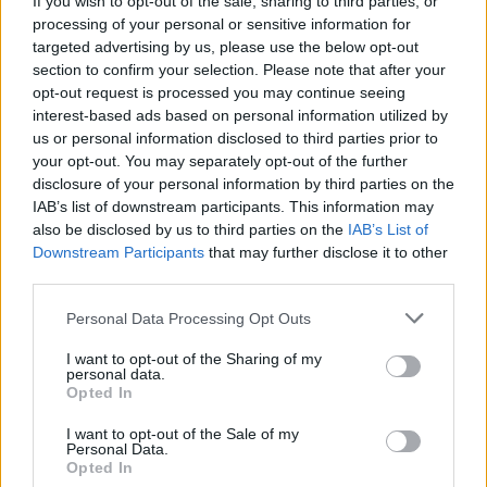
If you wish to opt-out of the sale, sharing to third parties, or
processing of your personal or sensitive information for
NEWSROOM
/
16 Ιουλ 2019
targeted advertising by us, please use the below opt-out
section to confirm your selection. Please note that after your
opt-out request is processed you may continue seeing
interest-based ads based on personal information utilized by
us or personal information disclosed to third parties prior to
your opt-out. You may separately opt-out of the further
disclosure of your personal information by third parties on the
IAB’s list of downstream participants. This information may
also be disclosed by us to third parties on the
IAB’s List of
Downstream Participants
that may further disclose it to other
third parties.
Personal Data Processing Opt Outs
ΚΟΙΝΩΝΙΑ
I want to opt-out of the Sharing of my
Νωρίτερα τα εκλογικά αποτελέσματα χάρη
personal data.
Opted In
σε τάμπλετ - κινητά
I want to opt-out of the Sale of my
Personal Data.
NEWSROOM
/
15 Ιουλ 2019
Opted In