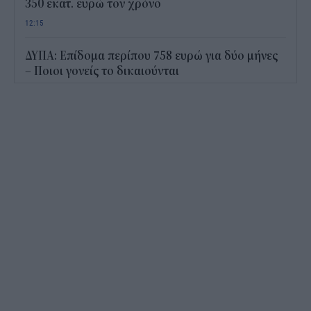
350 εκατ. ευρώ τον χρόνο
12:15
ΔΥΠΑ: Επίδομα περίπου 758 ευρώ για δύο μήνες
– Ποιοι γονείς το δικαιούνται
11:34
Ηλεκτρονικό "μάτι" σαρώνει τις παραλίες- Τι
έδειξαν οι έλεγχοι
11:09
Υπεγράφη το νέο Ειδικό Χωροταξικό για τον
Τουρισμό: Τι αλλάζει για ξενοδοχεία, νησιά και
επενδύσεις
10:56
Δημόσιο: Άκυρες από 1η Οκτωβρίου οι εγκύκλιοι
που δεν αναρτώνται online
10:35