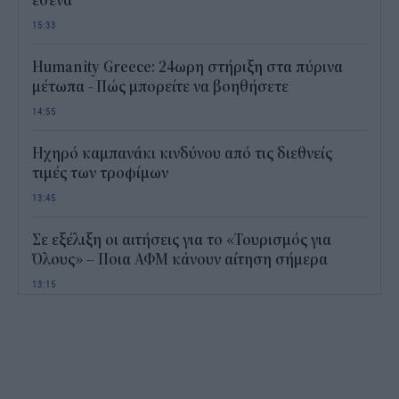
εσένα
15:33
Humanity Greece: 24ωρη στήριξη στα πύρινα
μέτωπα - Πώς μπορείτε να βοηθήσετε
14:55
Ηχηρό καμπανάκι κινδύνου από τις διεθνείς
τιμές των τροφίμων
13:45
Σε εξέλιξη οι αιτήσεις για το «Τουρισμός για
Όλους» – Ποια ΑΦΜ κάνουν αίτηση σήμερα
13:15
Καιρός με 40άρια το Σαββατοκύριακο: Οι πιο
ζεστές περιοχές
12:47