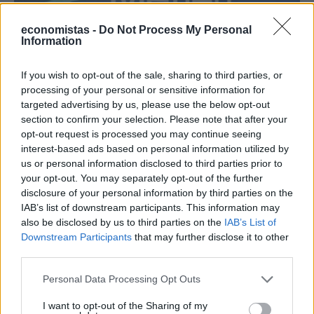
economistas -
Do Not Process My Personal
Information
If you wish to opt-out of the sale, sharing to third parties, or
processing of your personal or sensitive information for
targeted advertising by us, please use the below opt-out
section to confirm your selection. Please note that after your
ΕΠΙΧΕΙΡΗΣΕΙΣ
opt-out request is processed you may continue seeing
Metlen: Ρεκόρ εξαμήνου με EBITDA 550 εκατ.
interest-based ads based on personal information utilized by
ευρώ και στόχο έως 1,15 δισ.
us or personal information disclosed to third parties prior to
your opt-out. You may separately opt-out of the further
Σε ισχυρή αναπτυξιακή τροχιά επέστρεψε η Metlen στο πρώτο
disclosure of your personal information by third parties on the
εξάμηνο του 2026, καταγράφοντας ιστορικά υψηλά επίπεδα σε
IAB’s list of downstream participants. This information may
έσοδα, λειτουργική κερδοφορία και καθαρά κέρδη.
also be disclosed by us to third parties on the
IAB’s List of
NEWSROOM
/
06 Αυγ 2026
Downstream Participants
that may further disclose it to other
third parties.
Personal Data Processing Opt Outs
I want to opt-out of the Sharing of my