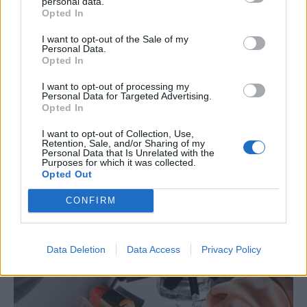
personal data.
Opted In
I want to opt-out of the Sale of my
Personal Data.
Opted In
I want to opt-out of processing my
Personal Data for Targeted Advertising.
Opted In
ΕΠΙΧΕΙΡΗΣΕΙΣ
AKTOR: Συμφωνία με τη Motor Oil για την
I want to opt-out of Collection, Use,
Retention, Sale, and/or Sharing of my
εξαγορά του 75% των ΗΛΕΚΤΩΡ και THALIS
Personal Data that Is Unrelated with the
Purposes for which it was collected.
Ο Όμιλος AKTOR υπέγραψε δεσμευτική συμφωνία με τη Motor Oil
Opted Out
για την έμμεση απόκτηση του 75% των εταιρειών ΗΛΕΚΤΩΡ και
THALIS, ενισχύοντας τις δραστηριότητες του Ομίλου στην κυκλική
CONFIRM
οικονομία και τον κύκλο του νερού.
NEWSROOM
/
05 Αυγ 2026
Data Deletion
Data Access
Privacy Policy