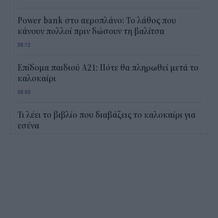
Power bank στο αεροπλάνο: Το λάθος που
κάνουν πολλοί πριν δώσουν τη βαλίτσα
08:12
Επίδομα παιδιού Α21: Πότε θα πληρωθεί μετά το
καλοκαίρι
08:00
Τι λέει το βιβλίο που διαβάζεις το καλοκαίρι για
εσένα
15:33
Humanity Greece: 24ωρη στήριξη στα πύρινα
μέτωπα - Πώς μπορείτε να βοηθήσετε
14:55
Ηχηρό καμπανάκι κινδύνου από τις διεθνείς