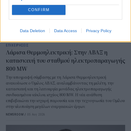
CONFIRM
Data Deletion
Data Access
Privacy Policy
ΕΠΙΧΕΙΡΗΣΕΙΣ
Λάρισα Θερμοηλεκτρική: Στην ΑΒΑΞ η
κατασκευή του σταθμού ηλεκτροπαραγωγής
800 MW
Την υπογραφή σύμβασης με τη Λάρισα Θερμοηλεκτρική
ανακοίνωσε ο Όμιλος ΑΒΑΞ, αναλαμβάνοντας τη μελέτη, την
κατασκευή και τη λειτουργία μονάδας ηλεκτροπαραγωγής
συνδυασμένου κύκλου, ισχύος 800 MW. Η νέα ανάθεση
επιβεβαιώνει την ισχυρή παρουσία και την τεχνογνωσία του Ομίλου
στην υλοποίηση μεγάλων ενεργειακών έργων.
NEWSROOM
/
05 Αυγ 2026