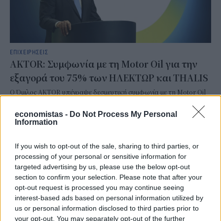
ΕΠΙΧΕΙΡΗΣΕΙΣ
AKTOR: Συμφωνία με τη Motor Oil για την
εξαγορά του 75% των ΗΛΕΚΤΩΡ και THALIS
Ο Όμιλος AKTOR υπέγραψε δεσμευτική συμφωνία με τη Motor Oil
για την έμμεση απόκτηση του 75% των εταιρειών ΗΛΕΚΤΩΡ και
THALIS, ενισχύοντας τις δραστηριότητες του Ομίλου στην κυκλική
economistas -
Do Not Process My Personal
Information
οικονομία και τον κύκλο του νερού.
NEWSROOM
/
05 Αυγ 2026
If you wish to opt-out of the sale, sharing to third parties, or
processing of your personal or sensitive information for
targeted advertising by us, please use the below opt-out
section to confirm your selection. Please note that after your
opt-out request is processed you may continue seeing
interest-based ads based on personal information utilized by
us or personal information disclosed to third parties prior to
your opt-out. You may separately opt-out of the further