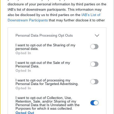
disclosure of your personal information by third parties on the
IAB’s list of downstream participants. This information may
also be disclosed by us to third parties on the
IAB’s List of
Downstream Participants
that may further disclose it to other
third parties.
ΕΠΙΧΕΙΡΗΣΕΙΣ
Τι είναι το «φαινόμενο του κραγιόν» στο
Personal Data Processing Opt Outs
οποίο πόνταρε η L’Oréal
I want to opt-out of the Sharing of my
personal data.
Έχετε νιώσει ποτέ την ανάγκη να αγοράσετε κάτι μόνο και μόνο για
Opted In
να αισθανθείτε καλύτερα; Αν ναι, δεν είστε οι μόνοι. Το «φαινόμενο
του κραγιόν» περιγράφει ακριβώς αυτή την τάση των
I want to opt-out of the Sale of my
καταναλωτών να στρέφονται σε μικρές και σχετικά προσιτές
Personal Data.
αγορές, όπως τα καλλυντικά, σε περιόδους έντονης οικονομικής ή
Opted In
ψυχολογικής πίεσης.
I want to opt-out of processing my
NEWSROOM
/
05 Αυγ 2026
Personal Data for Targeted Advertising.
Opted In
I want to opt-out of Collection, Use,
Retention, Sale, and/or Sharing of my
Personal Data that Is Unrelated with the
Purposes for which it was collected.
Opted Out