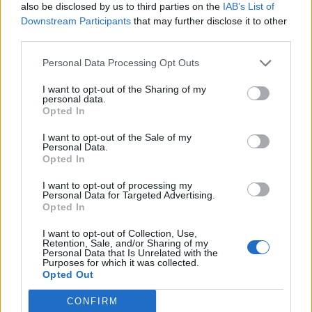
also be disclosed by us to third parties on the
IAB’s List of
Downstream Participants
that may further disclose it to other
third parties.
Personal Data Processing Opt Outs
I want to opt-out of the Sharing of my
personal data.
Opted In
I want to opt-out of the Sale of my
ΕΠΙΧΕΙΡΗΣΕΙΣ
Personal Data.
AKTOR: Συμφωνία με τη Motor Oil για την
Opted In
εξαγορά του 75% των ΗΛΕΚΤΩΡ και THALIS
I want to opt-out of processing my
Personal Data for Targeted Advertising.
Ο Όμιλος AKTOR υπέγραψε δεσμευτική συμφωνία με τη Motor Oil
Opted In
για την έμμεση απόκτηση του 75% των εταιρειών ΗΛΕΚΤΩΡ και
THALIS, ενισχύοντας τις δραστηριότητες του Ομίλου στην κυκλική
I want to opt-out of Collection, Use,
οικονομία και τον κύκλο του νερού.
Retention, Sale, and/or Sharing of my
Personal Data that Is Unrelated with the
NEWSROOM
/
05 Αυγ 2026
Purposes for which it was collected.
Opted Out
CONFIRM