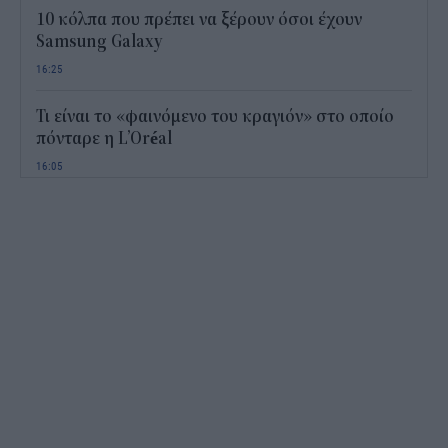
10 κόλπα που πρέπει να ξέρουν όσοι έχουν
Samsung Galaxy
16:25
Τι είναι το «φαινόμενο του κραγιόν» στο οποίο
πόνταρε η L’Oréal
16:05
Το «μαθηματικό» κόλπο για 27 εμφανίσεις με
μόλις εννέα ρούχα στη βαλίτσα
15:28
Από ρεκόρ σε ρεκόρ ο Εξωδικαστικός
15:01
Πού βρίσκεται η πιο ακριβή σουίτα ξενοδοχείου
στον κόσμο
14:55