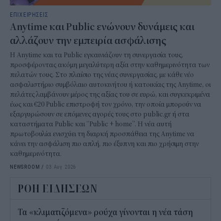
ΕΠΙΧΕΙΡΗΣΕΙΣ
Anytime και Public ενώνουν δυνάμεις και
αλλάζουν την εμπειρία ασφάλισης
Η Anytime και τα Public εγκαινιάζουν τη συνεργασία τους,
προσφέροντας ακόμη μεγαλύτερη αξία στην καθημερινότητα των
πελατών τους. Στο πλαίσιο της νέας συνεργασίας, με κάθε νέο
ασφαλιστήριο συμβόλαιο αυτοκινήτου ή κατοικίας της Anytime, οι
πελάτες λαμβάνουν μέρος της αξίας του σε ευρώ, και συγκεκριμένα
έως και €20 Public επιστροφή τον χρόνο, την οποία μπορούν να
εξαργυρώσουν σε επόμενες αγορές τους στο public.gr ή στα
καταστήματα Public και “Public + home”. Η νέα αυτή
πρωτοβουλία ενισχύει τη διαρκή προσπάθεια της Anytime να
κάνει την ασφάλιση πιο απλή, πιο έξυπνη και πιο χρήσιμη στην
καθημερινότητα.
NEWSROOM
/
03 Αυγ 2026
ΡΟΗ ΕΙΔΗΣΕΩΝ
Τα «κλιματιζόμενα» ρούχα γίνονται η νέα τάση