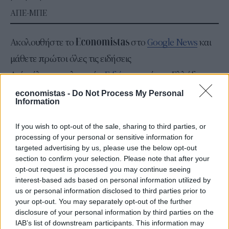
ΑΠΕ-ΜΠΕ
Ακολουθήστε το
στο
Google News
και
μάθετε πρώτοι όλες τις ειδήσεις
Δείτε όλες τις τελευταίες
Ειδήσεις
από την Ελλάδα και
τον Κόσμο, στο
economistas -
Do Not Process My Personal
Information
TAGS
If you wish to opt-out of the sale, sharing to third parties, or
processing of your personal or sensitive information for
Γυναίκες
Ημέρα της Γυναίκας
Βουλή
ΣΕΒ
targeted advertising by us, please use the below opt-out
section to confirm your selection. Please note that after your
opt-out request is processed you may continue seeing
interest-based ads based on personal information utilized by
ΣΧΕΤΙΚΑ
us or personal information disclosed to third parties prior to
your opt-out. You may separately opt-out of the further
disclosure of your personal information by third parties on the
IAB’s list of downstream participants. This information may