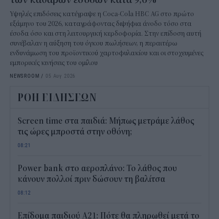
Υψηλές επιδόσεις κατέγραψε η Coca-Cola HBC AG στο πρώτο
εξάμηνο του 2026, καταγράφοντας διψήφια άνοδο τόσο στα
έσοδα όσο και στη λειτουργική κερδοφορία. Στην επίδοση αυτή
συνέβαλαν η αύξηση του όγκου πωλήσεων, η περαιτέρω
ενδυνάμωση του προϊοντικού χαρτοφυλακίου και οι στοχευμένες
εμπορικές κινήσεις του ομίλου
NEWSROOM
/
05 Αυγ 2026
ΡΟΗ ΕΙΔΗΣΕΩΝ
Screen time στα παιδιά: Μήπως μετράμε λάθος
τις ώρες μπροστά στην οθόνη;
08:21
Power bank στο αεροπλάνο: Το λάθος που
κάνουν πολλοί πριν δώσουν τη βαλίτσα
08:12
Επίδομα παιδιού Α21: Πότε θα πληρωθεί μετά το