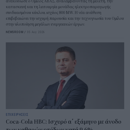
ανακοίνωσε ο Όμιλος ΑΒΑΞ, αναλαμβάνοντας τη μελέτη, την
κατασκευή και τη λειτουργία μονάδας ηλεκτροπαραγωγής
συνδυασμένου κύκλου, ισχύος 800 MW. Η νέα ανάθεση
επιβεβαιώνει την ισχυρή παρουσία και την τεχνογνωσία του Ομίλου
στην υλοποίηση μεγάλων ενεργειακών έργων.
NEWSROOM
/
05 Αυγ 2026
ΕΠΙΧΕΙΡΗΣΕΙΣ
Coca-Cola HBC: Ισχυρό α΄ εξάμηνο με άνοδο
των καθαρών εσόδων κατά 9,6%