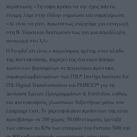
περίπτωση. «Τη νύφη πρέπει να την έχεις πάντα
έτοιμη, λέμε στην Πόλη» σημείωσε και συμπλήρωσε:
«Αν είναι να γίνει, πρωτίστως συζητάμε για εισαγωγή
στη Ν. Υόρκη και δευτερευόντως για μια παράλληλη
εισαγωγή στο ΧΑ».
Η PeopleCert είναι ο παγκόσμιος ηγέτης στον κλάδο
της πιστοποίησης, παρέχοντας ένα ευρύ φάσμα
προϊόντων βασισμένων σε παγκόσμια πρότυπα,
συμπεριλαμβανομένων των ITIL®, DevOps Institute for
IT& Digital Transformation και PRINCE2® για τη
Διοίκηση Έργων, Προγραμμάτων & Portfolios, καθώς
και πιστοποιήσεις γλωσσικών δεξιοτήτων μέσω του
Language Cert. Το χαρτοφυλάκιο προϊόντων της είναι
προσβάσιμο σε 200 χώρες, 50.000 εταιρείες (μεταξύ
των οποίων το 82% των εταιριών του Fortune 500) και
σε 800 κυβερνητικούς οργανισμούς μέσω ενός