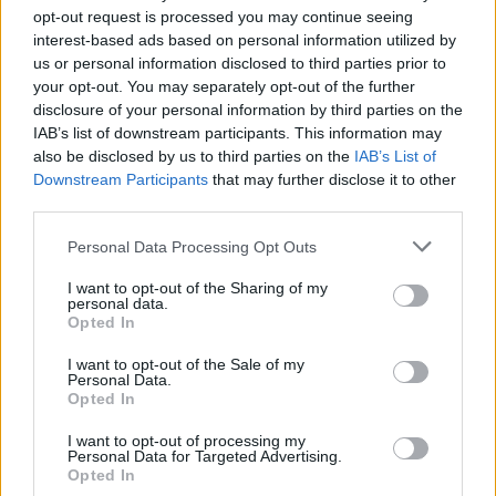
και στην Κωνσταντινούπολη, αν δημιουργηθούν
opt-out request is processed you may continue seeing
interest-based ads based on personal information utilized by
καλύτερες οικονομικές συνθήκες.
us or personal information disclosed to third parties prior to
«Η ομογένεια στην Κωνσταντινούπολη είναι μια
your opt-out. You may separately opt-out of the further
disclosure of your personal information by third parties on the
γέφυρα μεταξύ Ελλάδας και Τουρκίας, μεταξύ των δύο
IAB’s list of downstream participants. This information may
λαών κάτω από την σκέπη του Οικουμενικού
also be disclosed by us to third parties on the
IAB’s List of
Πατριαρχείου» είπε ο κ. Νικολαΐδης ενώ δεν παρέλειψε
Downstream Participants
that may further disclose it to other
third parties.
να αναφερθεί και στην Ίμβρο όπου, σύμφωνα με τον
ίδιο, έχουν γίνει πολλά θετικά βήματα. «Εμείς οι
Personal Data Processing Opt Outs
Κωνσταντινουπολίτες, παρότι περισσότεροι, έχουμε
I want to opt-out of the Sharing of my
πολλά να διδαχθούμε από τους πολύ λιγότερους
personal data.
Opted In
Ιμβριους» ανέφερε χαρακτηριστικά ο επικεφαλής της
PeopleCert. Μάλιστα, ανακοίνωσε ότι τον Σεπτέμβριο
I want to opt-out of the Sale of my
Personal Data.
θα πραγματοποιηθεί στην Αθήνα το συνέδριο των
Opted In
Ιμβρίων.
I want to opt-out of processing my
Personal Data for Targeted Advertising.
Opted In