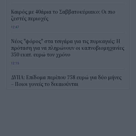
Καιρός με 40άρια το Σαββατοκύριακο: Οι πιο
ζεστές περιοχές
12:47
Νέος "φόρος" στα τσιγάρα για τις πυρκαγιές: Η
πρόταση για να πληρώνουν οι καπνοβιομηχανίες
350 εκατ. ευρώ τον χρόνο
12:15
ΔΥΠΑ: Επίδομα περίπου 758 ευρώ για δύο μήνες
– Ποιοι γονείς το δικαιούνται
11:34
Ηλεκτρονικό "μάτι" σαρώνει τις παραλίες- Τι
έδειξαν οι έλεγχοι
11:09