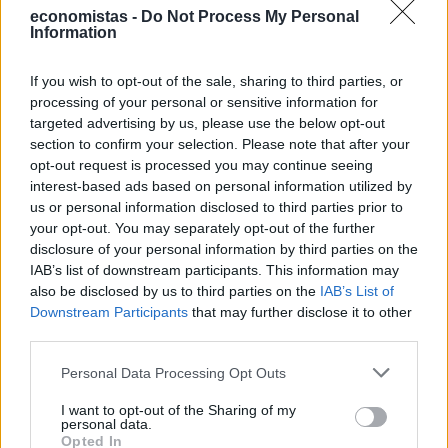
economistas -
Do Not Process My Personal
Information
If you wish to opt-out of the sale, sharing to third parties, or
processing of your personal or sensitive information for
targeted advertising by us, please use the below opt-out
ΕΠΙΧΕΙΡΗΣΕΙΣ
section to confirm your selection. Please note that after your
Τι είναι το «φαινόμενο του κραγιόν» στο
opt-out request is processed you may continue seeing
οποίο πόνταρε η L’Oréal
interest-based ads based on personal information utilized by
us or personal information disclosed to third parties prior to
Έχετε νιώσει ποτέ την ανάγκη να αγοράσετε κάτι μόνο και μόνο για
your opt-out. You may separately opt-out of the further
να αισθανθείτε καλύτερα; Αν ναι, δεν είστε οι μόνοι. Το «φαινόμενο
disclosure of your personal information by third parties on the
του κραγιόν» περιγράφει ακριβώς αυτή την τάση των
IAB’s list of downstream participants. This information may
καταναλωτών να στρέφονται σε μικρές και σχετικά προσιτές
αγορές, όπως τα καλλυντικά, σε περιόδους έντονης οικονομικής ή
also be disclosed by us to third parties on the
IAB’s List of
ψυχολογικής πίεσης.
Downstream Participants
that may further disclose it to other
third parties.
NEWSROOM
/
05 Αυγ 2026
Personal Data Processing Opt Outs
I want to opt-out of the Sharing of my
personal data.
Opted In