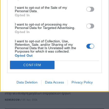
I want to opt-out of the Sale of my
Personal Data.
Opted In
I want to opt-out of processing my
Personal Data for Targeted Advertising.
Opted In
I want to opt-out of Collection, Use,
ΕΠΙΧΕΙΡΗΣΕΙΣ
Retention, Sale, and/or Sharing of my
Λάρισα Θερμοηλεκτρική: Στην ΑΒΑΞ η
Personal Data that Is Unrelated with the
Purposes for which it was collected.
κατασκευή του σταθμού ηλεκτροπαραγωγής
Opted Out
800 MW
CONFIRM
Την υπογραφή σύμβασης με τη Λάρισα Θερμοηλεκτρική
ανακοίνωσε ο Όμιλος ΑΒΑΞ, αναλαμβάνοντας τη μελέτη, την
κατασκευή και τη λειτουργία μονάδας ηλεκτροπαραγωγής
Data Deletion
Data Access
Privacy Policy
συνδυασμένου κύκλου, ισχύος 800 MW. Η νέα ανάθεση
επιβεβαιώνει την ισχυρή παρουσία και την τεχνογνωσία του Ομίλου
στην υλοποίηση μεγάλων ενεργειακών έργων.
NEWSROOM
/
05 Αυγ 2026