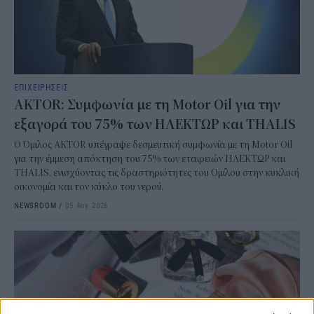
ΕΠΙΧΕΙΡΗΣΕΙΣ
AKTOR: Συμφωνία με τη Motor Oil για την
εξαγορά του 75% των ΗΛΕΚΤΩΡ και THALIS
Ο Όμιλος AKTOR υπέγραψε δεσμευτική συμφωνία με τη Motor Oil
για την έμμεση απόκτηση του 75% των εταιρειών ΗΛΕΚΤΩΡ και
THALIS, ενισχύοντας τις δραστηριότητες του Ομίλου στην κυκλική
οικονομία και τον κύκλο του νερού.
NEWSROOM
/
05 Αυγ 2026