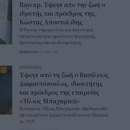
Raycap: Έφυγε απο την ζωή ο
ιδρυτής και πρόεδρος της,
Κώστας Αποστολίδης
Η Raycap σήμερα είναι μια παγκόσμια
κατασκευάστρια προϊόντων ηλεκτρικής
προστασίας και συνδεσιμότητας
NEWSROOM
/
27 Φεβ 2024
ΕΠΙΧΕΙΡΗΣΕΙΣ
Έφυγε από τη ζωή ο Βασίλειος
Διαμαντόπουλος, ιδιοκτήτης
και πρόεδρος της εταιρείας
«Ήλιος Μπαχαρικά»
Η εταιρεία «Ήλιος Μπαχαρικά» ιδρύθηκε από
την οικογένεια Διαμαντοπούλου στον Πειραιά,
το 1919.