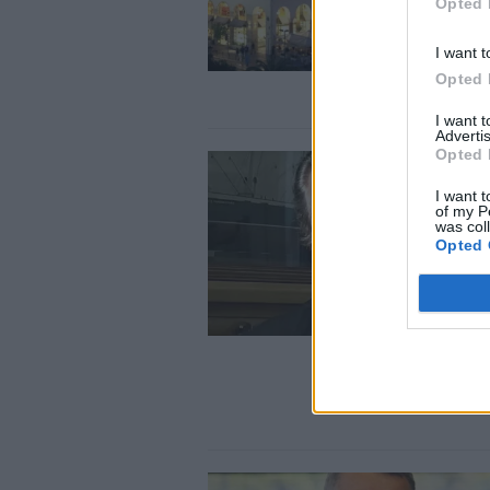
Opted 
I want t
Opted 
I want 
Advertis
Opted 
I want t
of my P
was col
Opted 