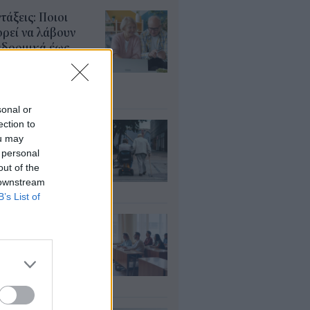
τάξεις: Ποιοι
ρεί να λάβουν
αδρομικά έως
000 ευρώ – Τι
πει να ελέγξουν
υγ 2026
sonal or
ection to
ΦΚΑ: Ποιοι
ou may
αιούνται
 personal
οσαύξηση έως 846
out of the
ρώ στη σύνταξη
 downstream
υγ 2026
B’s List of
αιδευτικοί: Αύριο
8) ξεκινούν οι
ήσεις για 5.017
ιμους διορισμούς
υγ 2026