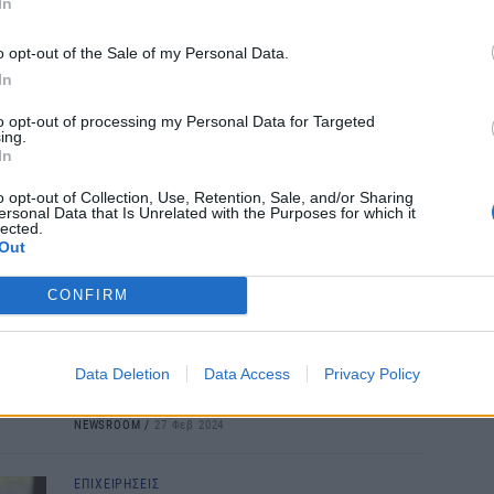
In
Cas
Απεβίωσε πλήρης ημερών ο Αθανάσιος Ρέτσος,
SH
συνιδρυτής των Electra Hotels και πατέρας του
o opt-out of the Sale of my Personal Data.
τα 
πρώην Προέδρου του ΣΕΤΕ Γιάννη Ρέτσου.
In
fra
NEWSROOM
/
21 Μαρ 2024
06 Α
to opt-out of processing my Personal Data for Targeted
ing.
In
ΝΑΥΤΙΛΙΑ
Έφυγε από τη ζωή ο
o opt-out of Collection, Use, Retention, Sale, and/or Sharing
ersonal Data that Is Unrelated with the Purposes for which it
εφοπλιστής Στάθης
lected.
Out
Κουλουκουντής σε ηλικία 83
ετών
CONFIRM
Σε ηλικία 83 ετών έφυγε από τη ζωή ο
εφοπλιστής Στάθης Κουλουκουντής, ύστερα
από σοβαρά προβλήματα υγείας που
Data Deletion
Data Access
Privacy Policy
αντιμετώπιζε τα ταλευταία χρόνια.
NEWSROOM
/
27 Φεβ 2024
ΕΠΙΧΕΙΡΗΣΕΙΣ