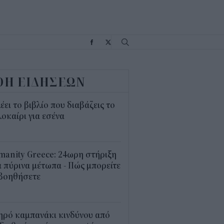
Σ
ΟΗ ΕΙΔΗΣΕΩΝ
λέει το βιβλίο που διαβάζεις το
οκαίρι για εσένα
3
anity Greece: 24ωρη στήριξη
 πύρινα μέτωπα - Πώς μπορείτε
 βοηθήσετε
5
ηρό καμπανάκι κινδύνου από