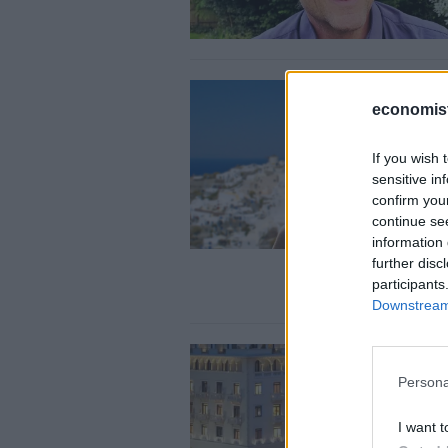
economis
If you wish 
sensitive in
confirm you
continue se
information 
further disc
participants
Downstream 
Persona
I want t