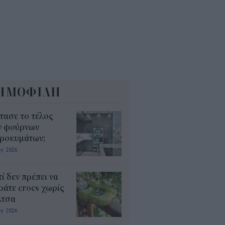
5
ΗΜΟΦΙΛΗ
τασε το τέλος
ν φούρνων
κροκυμάτων;
υγ 2026
τί δεν πρέπει να
άτε crocs χωρίς
λτσα
υγ 2026