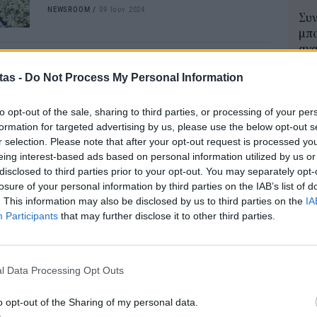
NEWSROOM
/
09 Ιουν 2024
Συν
μπο
αν
STORIES
20.
Προσδόκιμο ζωής: Αυξήθηκε
tas -
Do Not Process My Personal Information
πρέ
04 Α
παγκοσμίως κατά 6,2 χρόνια
to opt-out of the sale, sharing to third parties, or processing of your per
την τελευταία 30ετία
formation for targeted advertising by us, please use the below opt-out s
e-Ε
Η μελέτη αποκαλύπτει αυξανόμενες απειλές
r selection. Please note that after your opt-out request is processed y
δικ
από μη μεταδοτικές ασθένειες, όπως ο διαβήτης
eing interest-based ads based on personal information utilized by us or
πρ
disclosed to third parties prior to your opt-out. You may separately opt-
και οι νεφροπάθειες, που αυξάνονται σε κάθε
ευ
losure of your personal information by third parties on the IAB’s list of
χώρα.
04 Α
. This information may also be disclosed by us to third parties on the
IA
NEWSROOM
/
04 Απρ 2024
Participants
that may further disclose it to other third parties.
Εκπ
(5/
STORIES
αιτ
Έφυγε από την ζωή ο
l Data Processing Opt Outs
μόν
Αθανάσιος Ρέτσος, συνιδρυτής
04 Α
o opt-out of the Sharing of my personal data.
των Electra Hotels