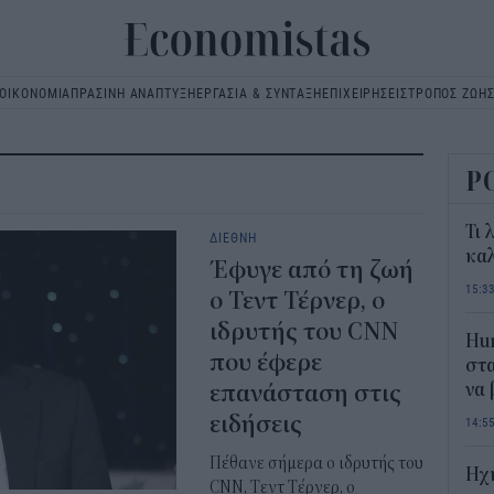
ΟΙΚΟΝΟΜΙΑ
ΠΡΑΣΙΝΗ ΑΝΑΠΤΥΞΗ
ΕΡΓΑΣΙΑ & ΣΥΝΤΑΞΗ
ΕΠΙΧΕΙΡΗΣΕΙΣ
ΤΡΟΠΟΣ ΖΩΗ
Main
navigation
Ρ
Τι 
ΔΙΕΘΝΗ
καλ
Έφυγε από τη ζωή
15:3
ο Τεντ Τέρνερ, ο
ιδρυτής του CNN
Hum
που έφερε
στα
επανάσταση στις
να
ειδήσεις
14:5
Πέθανε σήμερα ο ιδρυτής του
Ηχ
CNN, Τεντ Τέρνερ, ο