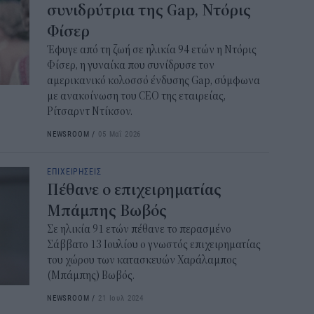
συνιδρύτρια της Gap, Ντόρις
ΔΥΠ
για
Φίσερ
δικ
Έφυγε από τη ζωή σε ηλικία 94 ετών η Ντόρις
Φίσερ, η γυναίκα που συνίδρυσε τον
11:3
αμερικανικό κολοσσό ένδυσης Gap, σύμφωνα
με ανακοίνωση του CEO της εταιρείας,
Ηλε
Ρίτσαρντ Ντίκσον.
παρ
NEWSROOM
/
05 Μαΐ 2026
11:0
Υπε
ΕΠΙΧΕΙΡΗΣΕΙΣ
Χωρ
Πέθανε ο επιχειρηματίας
αλλ
Μπάμπης Βωβός
επε
Σε ηλικία 91 ετών πέθανε το περασμένο
10:5
Σάββατο 13 Ιουλίου ο γνωστός επιχειρηματίας
του χώρου των κατασκευών Χαράλαμπος
Δημ
(Μπάμπης) Βωβός.
Οκτ
ανα
NEWSROOM
/
21 Ιουλ 2024