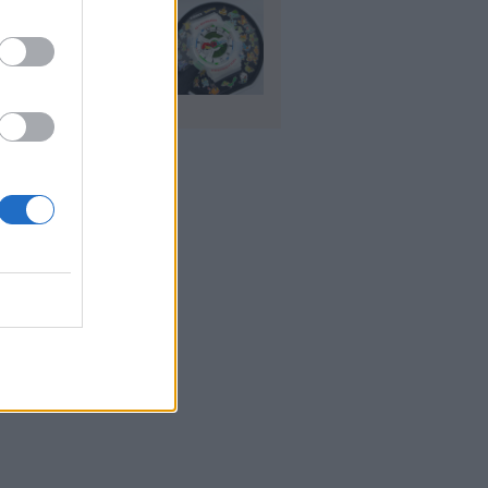
io: Το νέο G-
OCK Pokémon για
30 χρόνια του
nchise
υγ 2026