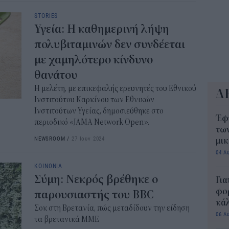
10:3
STORIES
Υγεία: Η καθημερινή λήψη
πολυβιταμινών δεν συνδέεται
με χαμηλότερο κίνδυνο
θανάτου
Η μελέτη, με επικεφαλής ερευνητές του Εθνικού
Δ
Ινστιτούτου Καρκίνου των Εθνικών
Ινστιτούτων Υγείας, δημοσιεύθηκε στο
Έφ
περιοδικό «JAMA Network Open».
τω
NEWSROOM
/
27 Ιουν 2024
μι
04 Α
ΚΟΙΝΩΝΙΑ
Σύμη: Νεκρός βρέθηκε ο
Για
φορ
παρουσιαστής του BBC
κά
Σοκ στη Βρετανία, πώς μεταδίδουν την είδηση
06 Α
τα βρετανικά ΜΜΕ