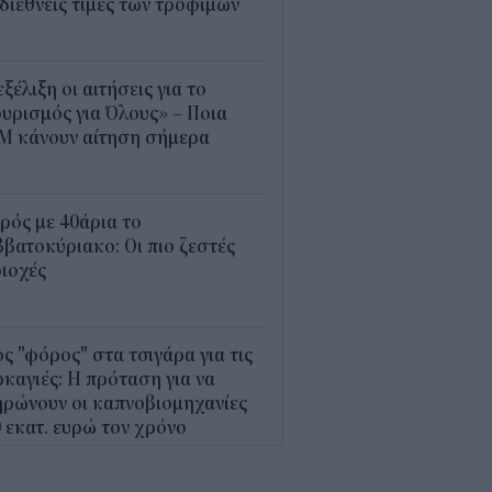
 διεθνείς τιμές των τροφίμων
5
εξέλιξη οι αιτήσεις για το
υρισμός για Όλους» – Ποια
Μ κάνουν αίτηση σήμερα
5
ρός με 40άρια το
βατοκύριακο: Οι πιο ζεστές
ιοχές
7
ς "φόρος" στα τσιγάρα για τις
καγιές: Η πρόταση για να
ρώνουν οι καπνοβιομηχανίες
 εκατ. ευρώ τον χρόνο
5