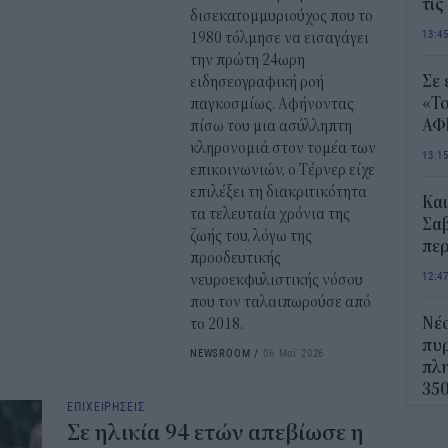
τις
δισεκατομμυριούχος που το
13:4
1980 τόλμησε να εισαγάγει
την πρώτη 24ωρη
Σε 
ειδησεογραφική ροή
«Το
παγκοσμίως. Αφήνοντας
ΑΦ
πίσω του μια ασύλληπτη
κληρονομιά στον τομέα των
13:1
επικοινωνιών, ο Τέρνερ είχε
επιλέξει τη διακριτικότητα
Και
τα τελευταία χρόνια της
Σαβ
ζωής του, λόγω της
περ
προοδευτικής
12:4
νευροεκφυλιστικής νόσου
που τον ταλαιπωρούσε από
Νέο
το 2018.
πυρ
NEWSROOM
/
06 Μαΐ 2026
πλη
350
ΕΠΙΧΕΙΡΗΣΕΙΣ
12:1
Σε ηλικία 94 ετών απεβίωσε η