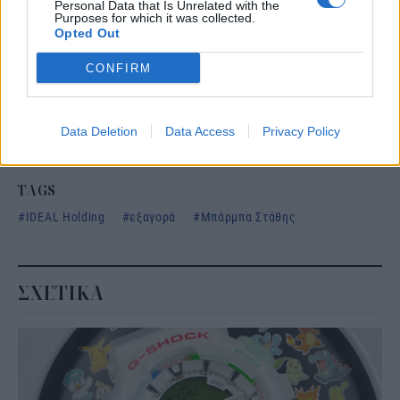
Personal Data that Is Unrelated with the
Purposes for which it was collected.
Opted Out
Ακολουθήστε το
στο
Google News
και
CONFIRM
μάθετε πρώτοι όλες τις ειδήσεις
Δείτε όλες τις τελευταίες
Ειδήσεις
από την Ελλάδα και
τον Κόσμο, στο
Data Deletion
Data Access
Privacy Policy
TAGS
IDEAL Holding
εξαγορά
Μπάρμπα Στάθης
ΣΧΕΤΙΚΑ