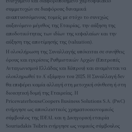
ενισχυμένο και διαφοροποιημένο χαρτοφυλάκιο
συμμετοχών σε διαφόρους δυναμικά
αναπτυσσόμενους τομείς με στόχο το συνεχώς
αυξανόμενο μέγεθος της Εταιρίας, την αύξηση της
αποδοτικότητας των ιδίων της κεφαλαίων και την
αύξηση της αποτίμησής της (valuation).
Η ολοκλήρωση της Συναλλαγής υπόκειται σε συνήθεις
όρους και εγκρίσεις Ρυθμιστικών Αρχών (Επιτροπές
Ανταγωνισμού Ελλάδας και Κύπρου) και αναμένεται να
ολοκληρωθεί το Α’ εξάμηνο του 2025. Η Συναλλαγή δεν
θα επιφέρει καμία αλλαγή στη μετοχική σύνθεση ή στη
διοικητική δομή της Εταιρείας. Η
PricewaterhouseCoopers Business Solutions S.A. (PwC)
ενήργησε ως αποκλειστικός χρηματοοικονομικός
σύμβουλος της IDEAL και η Δικηγορική εταιρία
Souriadakis Tsibris ενήργησε ως νομικός σύμβουλος