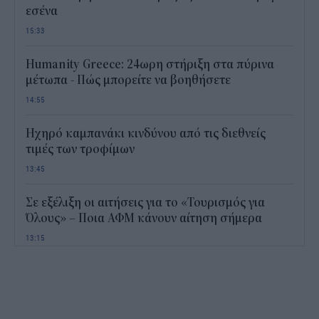
εσένα
15:33
Humanity Greece: 24ωρη στήριξη στα πύρινα
μέτωπα - Πώς μπορείτε να βοηθήσετε
14:55
Ηχηρό καμπανάκι κινδύνου από τις διεθνείς
τιμές των τροφίμων
13:45
Σε εξέλιξη οι αιτήσεις για το «Τουρισμός για
Όλους» – Ποια ΑΦΜ κάνουν αίτηση σήμερα
13:15
Καιρός με 40άρια το Σαββατοκύριακο: Οι πιο
ζεστές περιοχές
12:47