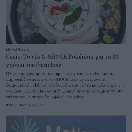
ΕΠΙΧΕΙΡΗΣΕΙΣ
Casio: Το νέο G-SHOCK Pokémon για τα 30
χρόνια του franchise
Η Casio προχώρησε σε επίσημη συνεργασία με τα Pokémon,
παρουσιάζοντας ένα νέο G-SHOCK που συγκεντρώνει 30
διαφορετικά Pokémon στο λουράκι του. Το νέο μοντέλο φέρει την
ονομασία GA110PKM-7A και δημιουργήθηκε για να τιμήσει την 30ή
επέτειο του ιδιαίτερα δημοφιλούς franchise.
NEWSROOM
/
06 Αυγ 2026