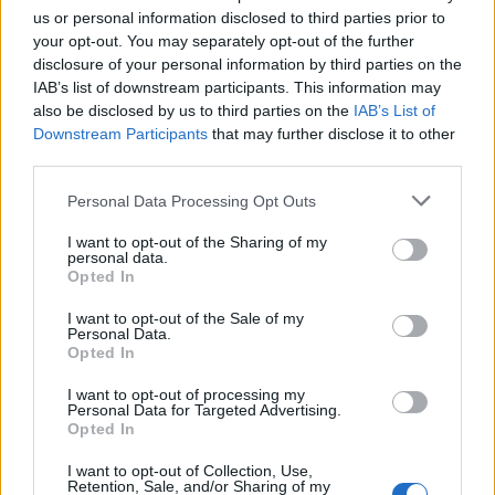
us or personal information disclosed to third parties prior to
your opt-out. You may separately opt-out of the further
disclosure of your personal information by third parties on the
IAB’s list of downstream participants. This information may
also be disclosed by us to third parties on the
IAB’s List of
Downstream Participants
that may further disclose it to other
third parties.
Personal Data Processing Opt Outs
Δεν υπάρχει καμία σκέψη για πώληση της συμμετοχής
I want to opt-out of the Sharing of my
personal data.
της στην εν λόγω εταιρεία, καθώς και καμία
Opted In
διαδικασία σε εξέλιξη, όπως ατυχώς έχει αναφερθεί σε
I want to opt-out of the Sale of my
διάφορα δημοσιεύματα το τελευταίο διάστημα.
Personal Data.
Opted In
Αντιθέτως, επιδίωξη της VIVARTIA αποτελεί η συνεχής
ανάπτυξη της ΜΙΧΑΗΛ ΑΡΑΜΠΑΤΖΗΣ ΑΒΕΕ/
I want to opt-out of processing my
Personal Data for Targeted Advertising.
ΕΛΛΗΝΙΚΗ ΖΥΜΗ στην Ελλάδα και το εξωτερικό, με
Opted In
περαιτέρω ενίσχυση της παρουσίας της στις διεθνείς
I want to opt-out of Collection, Use,
Retention, Sale, and/or Sharing of my
αγορές.