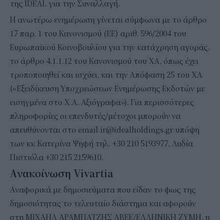
της IDEAL για την Συναλλαγή.
Η ανωτέρω ενημέρωση γίνεται σύμφωνα με το άρθρο
17 παρ. 1 του Κανονισμού (ΕΕ) αριθ. 596/2004 του
Ευρωπαϊκού Κοινοβουλίου για την κατάχρηση αγοράς,
το άρθρο 4.1.1.12 του Κανονισμού του ΧΑ, όπως έχει
τροποποιηθεί και ισχύει, και την Απόφαση 25 του ΧΑ
(«Εξειδίκευση Υποχρεώσεων Ενημέρωσης Εκδοτών με
εισηγμένα στο Χ.Α. Αξιόγραφα»). Για περισσότερες
πληροφορίες οι επενδυτές/μέτοχοι μπορούν να
απευθύνονται στο email ir@idealholdings.gr υπόψη
των κκ Κατερίνα Ψηφή τηλ. +30 210 5193977, Λυδία
Πιστιόλα +30 215 2159610.
Aνακοίνωση Vivartia
Aναφορικά με δημοσιεύματα που είδαν το φως της
δημοσιότητας το τελευταίο διάστημα και αφορούν
στη ΜΙΧΑΗΛ ΑΡΑΜΠΑΤΖΗΣ ΑΒΕΕ/ΕΛΛΗΝΙΚΗ ΖΥΜΗ, η