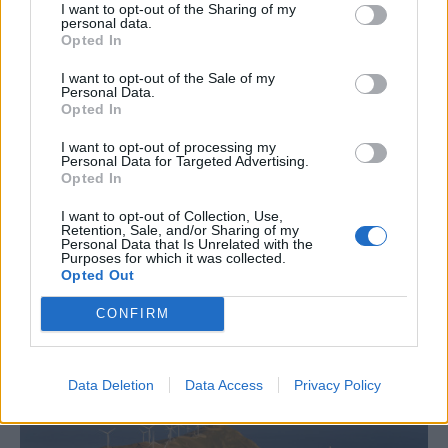
I want to opt-out of the Sharing of my
personal data.
Opted In
I want to opt-out of the Sale of my
Personal Data.
Opted In
I want to opt-out of processing my
Personal Data for Targeted Advertising.
Opted In
I want to opt-out of Collection, Use,
Retention, Sale, and/or Sharing of my
Personal Data that Is Unrelated with the
ΕΠΙΧΕΙΡΗΣΕΙΣ
Purposes for which it was collected.
Αλλαγή σελίδας στη Jersey Mike's: Ο ιδρυτής
Opted Out
της παραδίδει τη σκυτάλη μετά από
CONFIRM
«χρυσό» deal 8 δισ. δολαρίων
NEWSROOM
/
26 Απρ 2025
Data Deletion
Data Access
Privacy Policy