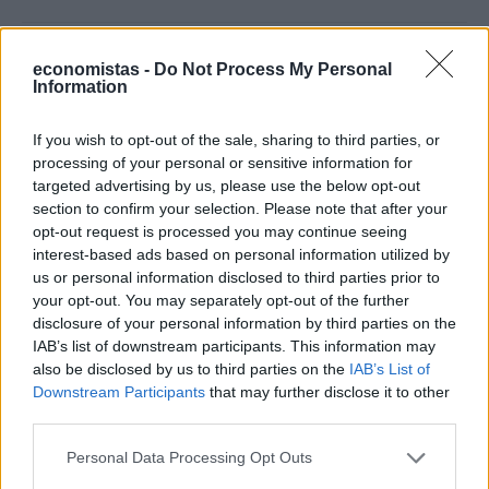
economistas -
Do Not Process My Personal
Information
If you wish to opt-out of the sale, sharing to third parties, or
processing of your personal or sensitive information for
targeted advertising by us, please use the below opt-out
section to confirm your selection. Please note that after your
opt-out request is processed you may continue seeing
interest-based ads based on personal information utilized by
us or personal information disclosed to third parties prior to
your opt-out. You may separately opt-out of the further
ΕΠΙΧΕΙΡΗΣΕΙΣ
disclosure of your personal information by third parties on the
Οι επόμενες κινήσεις του ομίλου AKTOR
IAB’s list of downstream participants. This information may
also be disclosed by us to third parties on the
IAB’s List of
μετά την εξαγορά της ΑΚΤΩΡ Παραχωρήσεις
Downstream Participants
that may further disclose it to other
third parties.
NEWSROOM
/
02 Μαΐ 2025
Personal Data Processing Opt Outs