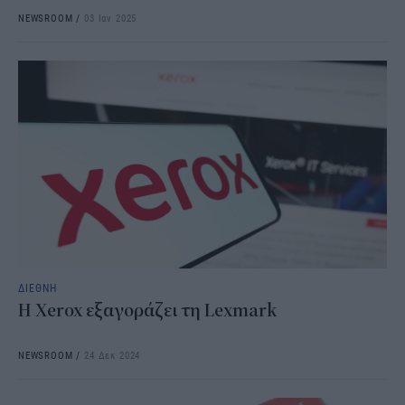
NEWSROOM
/
03 Ιαν 2025
ΔΙΕΘΝΗ
Η Xerox εξαγοράζει τη Lexmark
NEWSROOM
/
24 Δεκ 2024