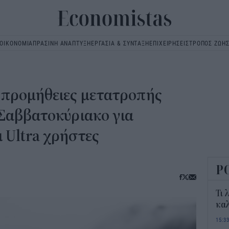
ΟΙΚΟΝΟΜΙΑ
ΠΡΑΣΙΝΗ ΑΝΑΠΤΥΞΗ
ΕΡΓΑΣΙΑ & ΣΥΝΤΑΞΗ
ΕΠΙΧΕΙΡΗΣΕΙΣ
ΤΡΟΠΟΣ ΖΩΗ
Main
navigation
ς προμήθειες μετατροπής
Σαββατοκύριακο για
 Ultra χρήστες
Ρ
Τι 
καλ
15:3