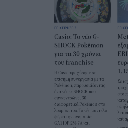
ΕΠΙΧΕΙΡΗΣΕΙΣ
ΕΠΙΧΕ
Casio: Το νέο G-
Met
SHOCK Pokémon
εξα
για τα 30 χρόνια
EBI
του franchise
ευρ
1,1
Η Casio προχώρησε σε
επίσημη συνεργασία με τα
Σε ι
Pokémon, παρουσιάζοντας
τροχι
ένα νέο G-SHOCK που
στο π
συγκεντρώνει 30
κατα
διαφορετικά Pokémon στο
υψηλά
λουράκι του. Το νέο μοντέλο
λειτο
φέρει την ονομασία
καθα
GA110PKM-7A και