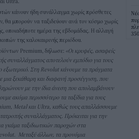
ι Ultra.
υτών κάνουν ήδη συνάλλαγμα χωρίς πρόσθετες
Νέο
πυρ
ον, θα μπορούν να ταξιδεύουν ανά τον κόσμο χωρίς
πλη
ς, οποιαδήποτε ημέρα της εβδομάδας. Η αλλαγή
350
ακοπών της καλοκαιρινής περιόδου.
12:1
ροϊόντων Premium, δήλωσε:
«Οι κρυφές, ασαφείς
ΔΥΠ
πής συναλλάγματος αποτελούν εμπόδιο για τους
για
ο εξωτερικό. Στη Revolut κάνουμε τα πράγματα
δικ
ε μια ξεκάθαρη και διαφανή προσέγγιση, που
11:3
 πληρώνουν με την ίδια άνεση που απολαμβάνουν
Ηλε
υμε ακόμα περισσότερο τα ταξίδια για τους
παρ
um, Metal και Ultra, καθώς τους απαλλάσσουμε
11:0
ετατροπής συναλλάγματος. Πρόκειται για την
ια γκάμα ταξιδιωτικών παροχών στα
Υπε
Χωρ
volut. Μεταξύ άλλων, τα προνόμια