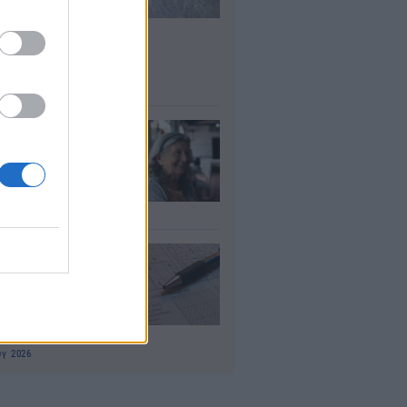
σλήψεις – Ποιοι
είς του
μοσίου ζητούν
οσωπικό
υγ 2026
τάξεις χηρείας:
οι θα δουν
λάσιο ποσό τέλος
γούστου
υγ 2026
 «μαθηματικό»
πο για 27
ανίσεις με μόλις
έα ρούχα στη
λίτσα
υγ 2026