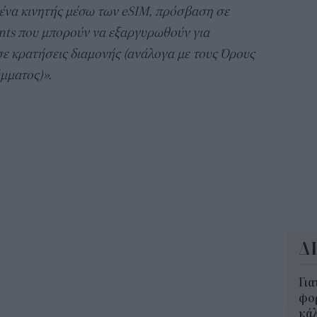
αλλ
ένα κινητής μέσω των eSIM, πρόσβαση σε
επε
nts που μπορούν να εξαργυρωθούν για
10:5
σε κρατήσεις διαμονής (ανάλογα με τους Όρους
Δημ
μματος)».
Οκτ
ανα
10:3
Δ
Για
φορ
κά