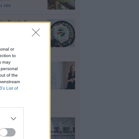
υγ 2026
io: Το νέο G-
OCK Pokémon για
30 χρόνια του
nchise
sonal or
υγ 2026
ection to
ou may
ρισμοί
 personal
αιδευτικών 2026:
out of the
ε βγαίνουν τα
 downstream
ματα και τι
B’s List of
πει να προσέξουν
υποψήφιοι
υγ 2026
ΕΠ 6Κ/2026:
ευταία μέρα για
 μόνιμες