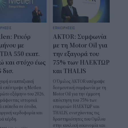
ΙΡΗΣΕΙΣ
ΕΠΙΧΕΙΡΗΣΕΙΣ
len: Ρεκόρ
AKTOR: Συμφωνία
μήνου με
με τη Motor Oil για
TDA 550 εκατ.
την εξαγορά του
ώ και στόχο έως
75% των ΗΛΕΚΤΩΡ
5 δισ.
και THALIS
σχυρή αναπτυξιακή
Ο Όμιλος AKTOR υπέγραψε
ά επέστρεψε η Metlen
δεσμευτική συμφωνία με τη
ρώτο εξάμηνο του 2026,
Motor Oil για την έμμεση
γράφοντας ιστορικά
απόκτηση του 75% των
 επίπεδα σε έσοδα,
εταιρειών ΗΛΕΚΤΩΡ και
υργική κερδοφορία και
THALIS, ενισχύοντας τις
ρά κέρδη.
δραστηριότητες του Ομίλου
στην κυκλική οικονομία και