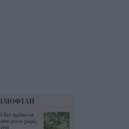
άζει για ξενοδοχεία, νησιά και
νδύσεις
6
όσιο: Άκυρες από 1η
ωβρίου οι εγκύκλιοι που δεν
ρτώνται online
5
ΗΜΟΦΙΛΗ
τί δεν πρέπει να
άτε crocs χωρίς
λτσα