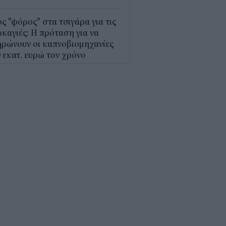
ς "φόρος" στα τσιγάρα για τις
καγιές: Η πρόταση για να
ρώνουν οι καπνοβιομηχανίες
 εκατ. ευρώ τον χρόνο
5
Α: Επίδομα περίπου 758 ευρώ
 δύο μήνες – Ποιοι γονείς το
αιούνται
4
κτρονικό "μάτι" σαρώνει τις
αλίες- Τι έδειξαν οι έλεγχοι
9
γράφη το νέο Ειδικό
οταξικό για τον Τουρισμό: Τι