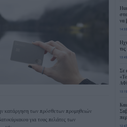
Hum
στα
να
14:5
Ηχ
τις
13:4
Σε 
«Το
ΑΦ
13:1
Και
ην κατάργηση των πρόσθετων προμηθειών
Σαβ
περ
ατοκύριακου για τους πελάτες των
12:4