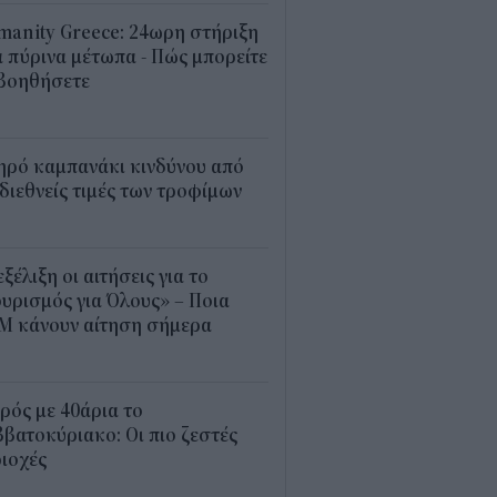
anity Greece: 24ωρη στήριξη
 πύρινα μέτωπα - Πώς μπορείτε
 βοηθήσετε
5
ηρό καμπανάκι κινδύνου από
 διεθνείς τιμές των τροφίμων
5
εξέλιξη οι αιτήσεις για το
υρισμός για Όλους» – Ποια
Μ κάνουν αίτηση σήμερα
5
ρός με 40άρια το
βατοκύριακο: Οι πιο ζεστές
ιοχές
7