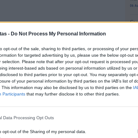
06 Α
Cas
SH
tas -
Do Not Process My Personal Information
τα 
fra
to opt-out of the sale, sharing to third parties, or processing of your per
06 Α
formation for targeted advertising by us, please use the below opt-out s
r selection. Please note that after your opt-out request is processed y
Διο
eing interest-based ads based on personal information utilized by us or
εκπ
disclosed to third parties prior to your opt-out. You may separately opt-
Πότ
losure of your personal information by third parties on the IAB’s list of
ονό
. This information may also be disclosed by us to third parties on the
IA
πρέ
όσθετες προμήθειες συναλλάγματος
Participants
that may further disclose it to other third parties.
οι 
Plus σε 0,5% και διατηρεί την προμήθεια στο 1%
06 Α
ος Standard, εξασφαλίζοντας έτσι μια
l Data Processing Opt Outs
ς πελάτες της.
ΑΣ
Τελ
ρεσιών lifestyle και ταξιδιών της Revolut
o opt-out of the Sharing of my personal data.
315