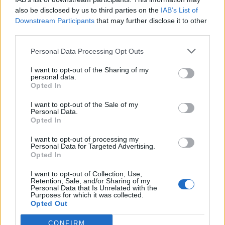
also be disclosed by us to third parties on the
IAB’s List of
ΕΠΙΧΕΙΡΗΣΕΙΣ
Downstream Participants
that may further disclose it to other
AKTOR: Συμφωνία με τη Motor Oil για την
third parties.
εξαγορά του 75% των ΗΛΕΚΤΩΡ και THALIS
Personal Data Processing Opt Outs
Ο Όμιλος AKTOR υπέγραψε δεσμευτική συμφωνία με τη Motor Oil
για την έμμεση απόκτηση του 75% των εταιρειών ΗΛΕΚΤΩΡ και
I want to opt-out of the Sharing of my
THALIS, ενισχύοντας τις δραστηριότητες του Ομίλου στην κυκλική
personal data.
Opted In
οικονομία και τον κύκλο του νερού.
NEWSROOM
/
05 Αυγ 2026
I want to opt-out of the Sale of my
Personal Data.
Opted In
I want to opt-out of processing my
Personal Data for Targeted Advertising.
Opted In
I want to opt-out of Collection, Use,
Retention, Sale, and/or Sharing of my
Personal Data that Is Unrelated with the
Purposes for which it was collected.
Opted Out
CONFIRM