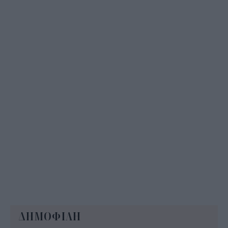
Σε εξέλιξη οι αιτήσεις για το «Τουρισμός για
Όλους» – Ποια ΑΦΜ κάνουν αίτηση σήμερα
13:15
ΔΗΜΟΦΙΛΗ