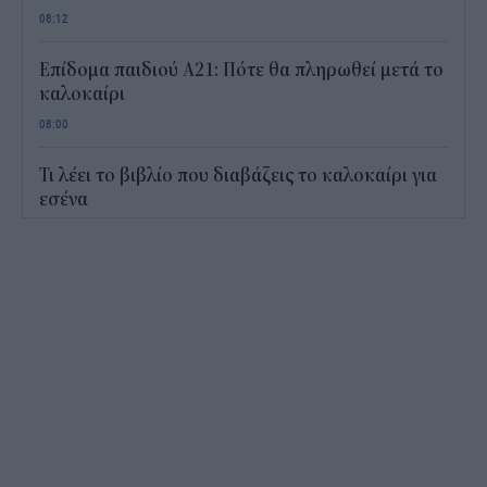
08:12
Επίδομα παιδιού Α21: Πότε θα πληρωθεί μετά το
καλοκαίρι
08:00
Τι λέει το βιβλίο που διαβάζεις το καλοκαίρι για
εσένα
15:33
Humanity Greece: 24ωρη στήριξη στα πύρινα
μέτωπα - Πώς μπορείτε να βοηθήσετε
14:55
Ηχηρό καμπανάκι κινδύνου από τις διεθνείς
τιμές των τροφίμων
13:45