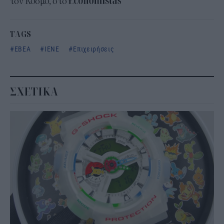
τον Κόσμο, στο
TAGS
ΕΒΕΑ
ΙΕΝΕ
Επιχειρήσεις
ΣΧΕΤΙΚΑ