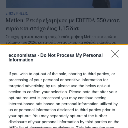
ΕΠΙΧΕΙΡΗΣΕΙΣ
Metlen: Ρεκόρ εξαμήνου με EBITDA 550 εκατ.
ευρώ και στόχο έως 1,15 δισ.
Σε ισχυρή αναπτυξιακή τροχιά επέστρεψε η Metlen στο πρώτο
εξάμηνο του 2026, καταγράφοντας ιστορικά υψηλά επίπεδα σε
έσοδα, λειτουργική κερδοφορία και καθαρά κέρδη.
economistas -
Do Not Process My Personal
NEWSROOM
/
06 Αυγ 2026
Information
If you wish to opt-out of the sale, sharing to third parties, or
processing of your personal or sensitive information for
targeted advertising by us, please use the below opt-out
section to confirm your selection. Please note that after your
opt-out request is processed you may continue seeing
interest-based ads based on personal information utilized by
us or personal information disclosed to third parties prior to
your opt-out. You may separately opt-out of the further
disclosure of your personal information by third parties on the
IAB’s list of downstream participants. This information may