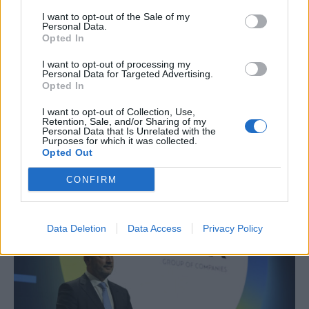
I want to opt-out of the Sale of my
Personal Data.
Opted In
I want to opt-out of processing my
Personal Data for Targeted Advertising.
ΕΠΙΧΕΙΡΗΣΕΙΣ
Opted In
Metlen: Ρεκόρ εξαμήνου με EBITDA 550 εκατ.
ευρώ και στόχο έως 1,15 δισ.
I want to opt-out of Collection, Use,
Retention, Sale, and/or Sharing of my
Personal Data that Is Unrelated with the
Σε ισχυρή αναπτυξιακή τροχιά επέστρεψε η Metlen στο πρώτο
Purposes for which it was collected.
εξάμηνο του 2026, καταγράφοντας ιστορικά υψηλά επίπεδα σε
Opted Out
έσοδα, λειτουργική κερδοφορία και καθαρά κέρδη.
NEWSROOM
/
06 Αυγ 2026
CONFIRM
Data Deletion
Data Access
Privacy Policy