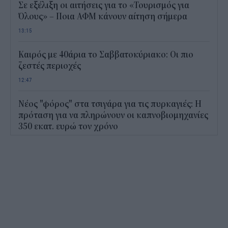
Σε εξέλιξη οι αιτήσεις για το «Τουρισμός για
Όλους» – Ποια ΑΦΜ κάνουν αίτηση σήμερα
13:15
Καιρός με 40άρια το Σαββατοκύριακο: Οι πιο
ζεστές περιοχές
12:47
Νέος "φόρος" στα τσιγάρα για τις πυρκαγιές: Η
πρόταση για να πληρώνουν οι καπνοβιομηχανίες
350 εκατ. ευρώ τον χρόνο
12:15
ΔΥΠΑ: Επίδομα περίπου 758 ευρώ για δύο μήνες
– Ποιοι γονείς το δικαιούνται
11:34
Ηλεκτρονικό "μάτι" σαρώνει τις παραλίες- Τι
έδειξαν οι έλεγχοι