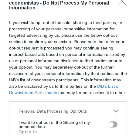
economistas -
Do Not Process My Personal
Information
If you wish to opt-out of the sale, sharing to third parties, or
ΕΠΙΧΕΙΡΗΣΕΙΣ
processing of your personal or sensitive information for
Casio: Το νέο G-SHOCK Pokémon για τα 30
targeted advertising by us, please use the below opt-out
χρόνια του franchise
section to confirm your selection. Please note that after your
opt-out request is processed you may continue seeing
Η Casio προχώρησε σε επίσημη συνεργασία με τα Pokémon,
interest-based ads based on personal information utilized by
παρουσιάζοντας ένα νέο G-SHOCK που συγκεντρώνει 30
us or personal information disclosed to third parties prior to
διαφορετικά Pokémon στο λουράκι του. Το νέο μοντέλο φέρει την
your opt-out. You may separately opt-out of the further
ονομασία GA110PKM-7A και δημιουργήθηκε για να τιμήσει την 30ή
disclosure of your personal information by third parties on the
επέτειο του ιδιαίτερα δημοφιλούς franchise.
IAB’s list of downstream participants. This information may
NEWSROOM
/
06 Αυγ 2026
also be disclosed by us to third parties on the
IAB’s List of
Downstream Participants
that may further disclose it to other
third parties.
Personal Data Processing Opt Outs
I want to opt-out of the Sharing of my
personal data.
Opted In