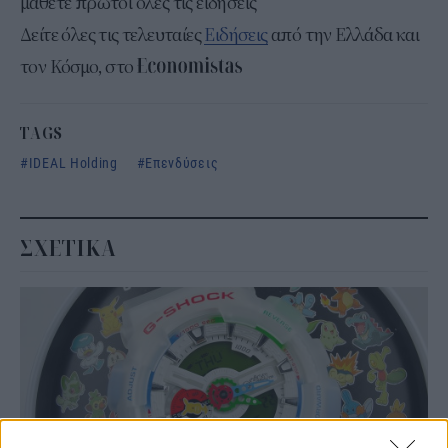
μάθετε πρώτοι όλες τις ειδήσεις
Δείτε όλες τις τελευταίες
Ειδήσεις
από την Ελλάδα και
τον Κόσμο, στο
TAGS
IDEAL Holding
Επενδύσεις
ΣΧΕΤΙΚΑ