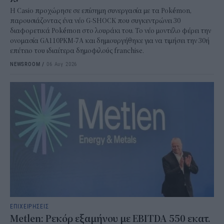
Η Casio προχώρησε σε επίσημη συνεργασία με τα Pokémon,
παρουσιάζοντας ένα νέο G-SHOCK που συγκεντρώνει 30
διαφορετικά Pokémon στο λουράκι του. Το νέο μοντέλο φέρει την
ονομασία GA110PKM-7A και δημιουργήθηκε για να τιμήσει την 30ή
επέτειο του ιδιαίτερα δημοφιλούς franchise.
NEWSROOM
/
06 Αυγ 2026
ΕΠΙΧΕΙΡΗΣΕΙΣ
Metlen: Ρεκόρ εξαμήνου με EBITDA 550 εκατ.