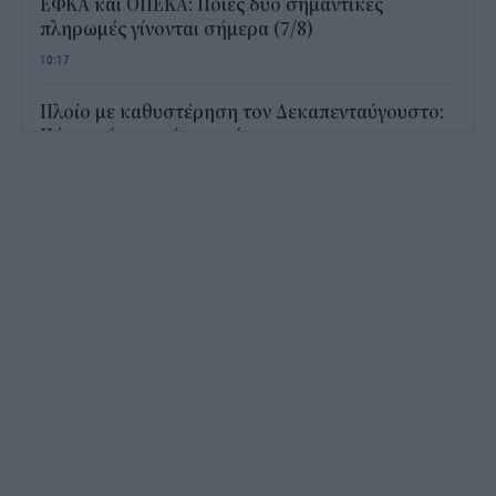
ΕΦΚΑ και ΟΠΕΚΑ: Ποιες δύο σημαντικές
πληρωμές γίνονται σήμερα (7/8)
10:17
Πλοίο με καθυστέρηση τον Δεκαπενταύγουστο:
Πότε παίρνεις πίσω χρήματα
09:45
Συντάξεις χηρείας: Ποιοι θα δουν διπλάσιο ποσό
τέλος Αυγούστου
09:14
Ρεύμα: Πότε θα μπλοκάρει η αλλαγή παρόχου –
Τι αλλάζει για όσους έχουν χρέη
08:44
Η νευρικότητα στον Περσικό και τις διεθνείς
αγορές κρατά ψηλά τις τιμές των καυσίμων
08:22