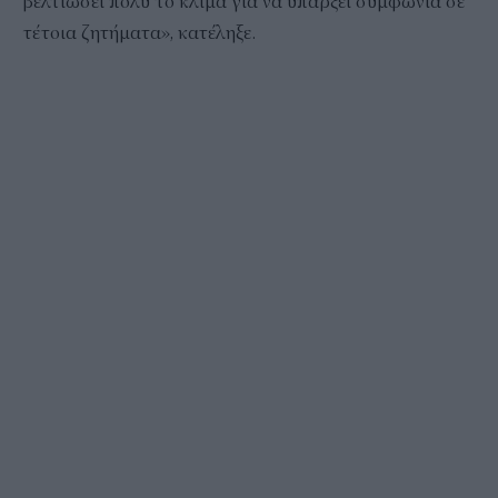
βελτιώσει πολύ το κλίμα για να υπάρξει συμφωνία σε
τέτοια ζητήματα», κατέληξε.