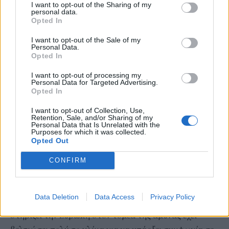
I want to opt-out of the Sharing of my
δεν θα τους έχουμε μαζί μας, και η αντίσταση θα
personal data.
Opted In
αυξάνεται ολοένα και περισσότερο.»
Ο κ. Μυτιληναίος εξέφρασε επίσης την πεποίθηση ότι
I want to opt-out of the Sale of my
Personal Data.
το Ηνωμένο Βασίλειο και η ΕΕ μπορούν να καταλήξουν
Opted In
σε συμφωνία σχετικά με τους δασμούς στον χάλυβα.
I want to opt-out of processing my
Personal Data for Targeted Advertising.
Η ΕΕ προτείνει από τον Ιούνιο του επόμενου έτους την
Opted In
επιβολή δασμού 50% σε όλες τις εισαγωγές χάλυβα
I want to opt-out of Collection, Use,
από χώρες εκτός ΕΕ — συμπεριλαμβανομένου του
Retention, Sale, and/or Sharing of my
Personal Data that Is Unrelated with the
Ηνωμένου Βασιλείου — για την προστασία των
Purposes for which it was collected.
ευρωπαίων παραγωγών.
Opted Out
«Η αίσθησή μου από τις Βρυξέλλες είναι ότι το κλίμα
CONFIRM
απέναντι στο Ηνωμένο Βασίλειο είναι πολύ πιο φιλικό
απ’ ό,τι πριν από τρία, τέσσερα ή πέντε χρόνια. Το
Data Deletion
Data Access
Privacy Policy
γεγονός ότι το Ηνωμένο Βασίλειο είναι πρόθυμο να
στηρίξει την Ευρώπη στον τομέα της άμυνας έχει