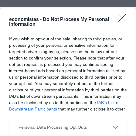
economistas -
Do Not Process My Personal
Information
If you wish to opt-out of the sale, sharing to third parties, or
Η λύση, όπως υποστήριξε, είναι ένας πιο ειλικρινής
processing of your personal or sensitive information for
targeted advertising by us, please use the below opt-out
διάλογος. «Πρέπει να σταθμίσουμε τις ανάγκες των
section to confirm your selection. Please note that after your
κοινωνιών και τα μέσα για να πετύχουμε τον στόχο —
opt-out request is processed you may continue seeing
τι διαθέτουμε και πώς μπορούμε να φτάσουμε εκεί»,
interest-based ads based on personal information utilized by
us or personal information disclosed to third parties prior to
είπε.
your opt-out. You may separately opt-out of the further
Πρόσθεσε ότι μια ουσιαστική, μεγάλης κλίμακας
disclosure of your personal information by third parties on the
συζήτηση για την ενεργειακή μετάβαση δεν έχει ακόμη
IAB’s list of downstream participants. This information may
also be disclosed by us to third parties on the
IAB’s List of
γίνει.
Downstream Participants
that may further disclose it to other
«Ας καθίσουμε να δούμε πόσα χρήματα έχουμε, πόσα
third parties.
μπορούμε να επενδύσουμε σε υποδομές», είπε. «Και ας
Personal Data Processing Opt Outs
το εξηγήσουμε στους πολίτες. Αν δεν το κάνουμε αυτό,