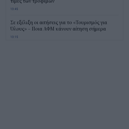
τιμές των τροφίμων
13:45
Σε εξέλιξη οι αιτήσεις για το «Τουρισμός για
Όλους» – Ποια ΑΦΜ κάνουν αίτηση σήμερα
13:15
Καιρός με 40άρια το Σαββατοκύριακο: Οι πιο
ζεστές περιοχές
12:47
Νέος "φόρος" στα τσιγάρα για τις πυρκαγιές: Η
πρόταση για να πληρώνουν οι καπνοβιομηχανίες
350 εκατ. ευρώ τον χρόνο
12:15
ΔΥΠΑ: Επίδομα περίπου 758 ευρώ για δύο μήνες
– Ποιοι γονείς το δικαιούνται
11:34