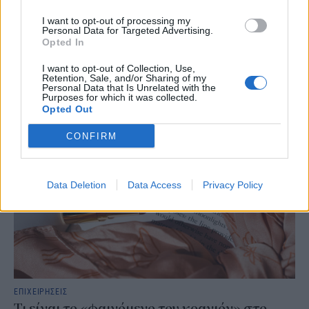
εξαγορά του 75% των ΗΛΕΚΤΩΡ και THALIS
I want to opt-out of processing my
Personal Data for Targeted Advertising.
Ο Όμιλος AKTOR υπέγραψε δεσμευτική συμφωνία με τη Motor Oil
Opted In
για την έμμεση απόκτηση του 75% των εταιρειών ΗΛΕΚΤΩΡ και
THALIS, ενισχύοντας τις δραστηριότητες του Ομίλου στην κυκλική
I want to opt-out of Collection, Use,
οικονομία και τον κύκλο του νερού.
Retention, Sale, and/or Sharing of my
Personal Data that Is Unrelated with the
NEWSROOM
/
05 Αυγ 2026
Purposes for which it was collected.
Opted Out
CONFIRM
Data Deletion
Data Access
Privacy Policy
ΕΠΙΧΕΙΡΗΣΕΙΣ
Τι είναι το «φαινόμενο του κραγιόν» στο