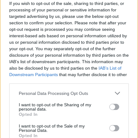
Metlen: Ρεκόρ εξαμήνου με EBITDA 550 εκατ.
If you wish to opt-out of the sale, sharing to third parties, or
processing of your personal or sensitive information for
ευρώ και στόχο έως 1,15 δισ.
targeted advertising by us, please use the below opt-out
Σε ισχυρή αναπτυξιακή τροχιά επέστρεψε η Metlen στο πρώτο
section to confirm your selection. Please note that after your
εξάμηνο του 2026, καταγράφοντας ιστορικά υψηλά επίπεδα σε
opt-out request is processed you may continue seeing
έσοδα, λειτουργική κερδοφορία και καθαρά κέρδη.
interest-based ads based on personal information utilized by
NEWSROOM
/
06 Αυγ 2026
us or personal information disclosed to third parties prior to
your opt-out. You may separately opt-out of the further
disclosure of your personal information by third parties on the
IAB’s list of downstream participants. This information may
also be disclosed by us to third parties on the
IAB’s List of
Downstream Participants
that may further disclose it to other
third parties.
Personal Data Processing Opt Outs
I want to opt-out of the Sharing of my
personal data.
Opted In
I want to opt-out of the Sale of my
ΕΠΙΧΕΙΡΗΣΕΙΣ
Personal Data.
AKTOR: Συμφωνία με τη Motor Oil για την
Opted In