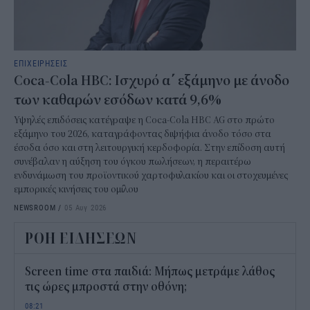
ΕΠΙΧΕΙΡΗΣΕΙΣ
Coca-Cola HBC: Ισχυρό α΄ εξάμηνο με άνοδο
των καθαρών εσόδων κατά 9,6%
Υψηλές επιδόσεις κατέγραψε η Coca-Cola HBC AG στο πρώτο
εξάμηνο του 2026, καταγράφοντας διψήφια άνοδο τόσο στα
έσοδα όσο και στη λειτουργική κερδοφορία. Στην επίδοση αυτή
συνέβαλαν η αύξηση του όγκου πωλήσεων, η περαιτέρω
ενδυνάμωση του προϊοντικού χαρτοφυλακίου και οι στοχευμένες
εμπορικές κινήσεις του ομίλου
NEWSROOM
/
05 Αυγ 2026
ΡΟΗ ΕΙΔΗΣΕΩΝ
Screen time στα παιδιά: Μήπως μετράμε λάθος
τις ώρες μπροστά στην οθόνη;
08:21