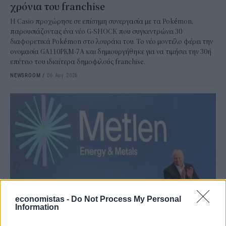
χρόνια του franchise
Η Casio προχώρησε σε επίσημη συνεργασία με τα Pokémon,
παρουσιάζοντας ένα νέο G-SHOCK που συγκεντρώνει 30
διαφορετικά Pokémon στο λουράκι του. Το νέο μοντέλο φέρει την
ονομασία GA110PKM-7A και δημιουργήθηκε για να τιμήσει την 30ή
επέτειο του ιδιαίτερα δημοφιλούς franchise.
NEWSROOM
/
06 Αυγ 2026
economistas -
Do Not Process My Personal
Information
ΕΠΙΧΕΙΡΗΣΕΙΣ