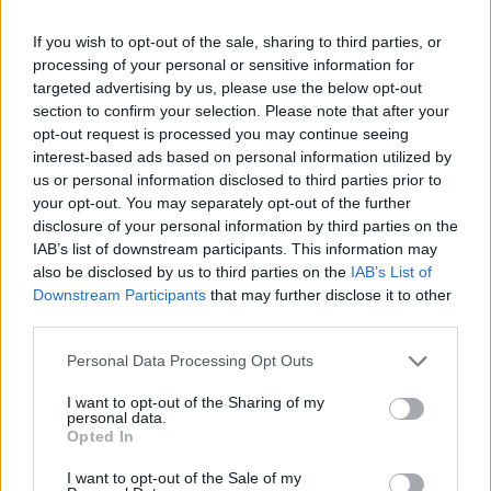
If you wish to opt-out of the sale, sharing to third parties, or
ΕΠΙΧΕΙΡΗΣΕΙΣ
processing of your personal or sensitive information for
Metlen: Ρεκόρ εξαμήνου με EBITDA 550 εκατ.
targeted advertising by us, please use the below opt-out
section to confirm your selection. Please note that after your
ευρώ και στόχο έως 1,15 δισ.
opt-out request is processed you may continue seeing
Σε ισχυρή αναπτυξιακή τροχιά επέστρεψε η Metlen στο πρώτο
interest-based ads based on personal information utilized by
εξάμηνο του 2026, καταγράφοντας ιστορικά υψηλά επίπεδα σε
us or personal information disclosed to third parties prior to
έσοδα, λειτουργική κερδοφορία και καθαρά κέρδη.
your opt-out. You may separately opt-out of the further
NEWSROOM
/
06 Αυγ 2026
disclosure of your personal information by third parties on the
IAB’s list of downstream participants. This information may
also be disclosed by us to third parties on the
IAB’s List of
Downstream Participants
that may further disclose it to other
third parties.
Personal Data Processing Opt Outs
I want to opt-out of the Sharing of my
personal data.
Opted In
I want to opt-out of the Sale of my