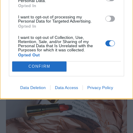
Personal Data.
Opted In
ΕΠΙΧΕΙΡΗΣΕΙΣ
I want to opt-out of processing my
AKTOR: Συμφωνία με τη Motor Oil για την
Personal Data for Targeted Advertising.
εξαγορά του 75% των ΗΛΕΚΤΩΡ και THALIS
Opted In
Ο Όμιλος AKTOR υπέγραψε δεσμευτική συμφωνία με τη Motor Oil
I want to opt-out of Collection, Use,
για την έμμεση απόκτηση του 75% των εταιρειών ΗΛΕΚΤΩΡ και
Retention, Sale, and/or Sharing of my
Personal Data that Is Unrelated with the
THALIS, ενισχύοντας τις δραστηριότητες του Ομίλου στην κυκλική
Purposes for which it was collected.
οικονομία και τον κύκλο του νερού.
Opted Out
NEWSROOM
/
05 Αυγ 2026
CONFIRM
Data Deletion
Data Access
Privacy Policy