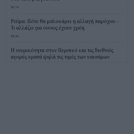
09:14
Ρεύμα: Πότε θα μπλοκάρει η αλλαγή παρόχου –
Τι αλλάζει για όσους έχουν χρέη
08:44
Η νευρικότητα στον Περσικό και τις διεθνείς
αγορές κρατά ψηλά τις τιμές των καυσίμων
08:22
Casio: Το νέο G-SHOCK Pokémon για τα 30
χρόνια του franchise
15:24
Δεκαπενταύγουστος 2026: Πόσο θα πληρωθούν
όσοι εργάζονται
14:54