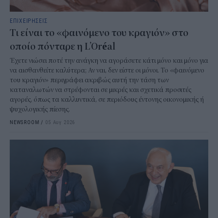
ΕΠΙΧΕΙΡΗΣΕΙΣ
Τι είναι το «φαινόμενο του κραγιόν» στο
οποίο πόνταρε η L’Oréal
Έχετε νιώσει ποτέ την ανάγκη να αγοράσετε κάτι μόνο και μόνο για
να αισθανθείτε καλύτερα; Αν ναι, δεν είστε οι μόνοι. Το «φαινόμενο
του κραγιόν» περιγράφει ακριβώς αυτή την τάση των
καταναλωτών να στρέφονται σε μικρές και σχετικά προσιτές
αγορές, όπως τα καλλυντικά, σε περιόδους έντονης οικονομικής ή
ψυχολογικής πίεσης.
NEWSROOM
/
05 Αυγ 2026