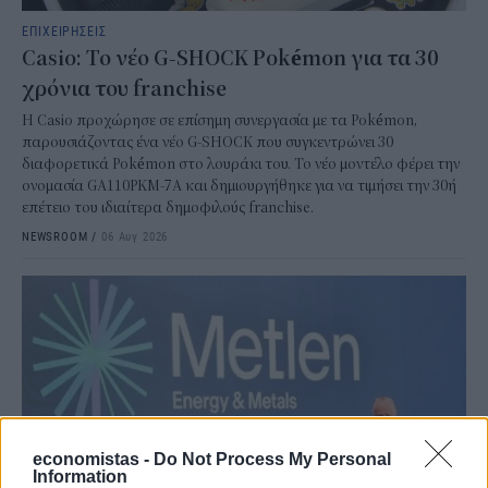
ΕΠΙΧΕΙΡΗΣΕΙΣ
Casio: Το νέο G-SHOCK Pokémon για τα 30
χρόνια του franchise
Η Casio προχώρησε σε επίσημη συνεργασία με τα Pokémon,
παρουσιάζοντας ένα νέο G-SHOCK που συγκεντρώνει 30
διαφορετικά Pokémon στο λουράκι του. Το νέο μοντέλο φέρει την
ονομασία GA110PKM-7A και δημιουργήθηκε για να τιμήσει την 30ή
επέτειο του ιδιαίτερα δημοφιλούς franchise.
NEWSROOM
/
06 Αυγ 2026
economistas -
Do Not Process My Personal
Information