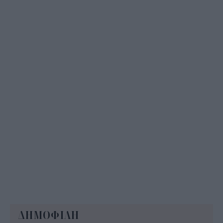
Οι 7 προτεραιότητες για την ενίσχυση της
βιομηχανίας – Ενεργειακή στήριξη 700 εκατ.
14:32
ΔΗΜΟΦΙΛΗ