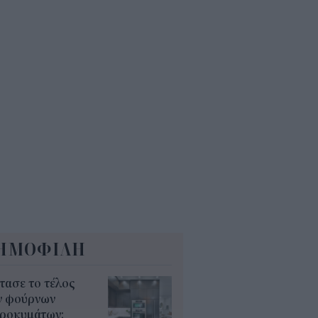
μα: Πότε θα μπλοκάρει η
αγή παρόχου – Τι αλλάζει για
υς έχουν χρέη
4
ευρικότητα στον Περσικό και
 διεθνείς αγορές κρατά ψηλά τις
ές των καυσίμων
2
ΗΜΟΦΙΛΗ
τασε το τέλος
ν φούρνων
κροκυμάτων;