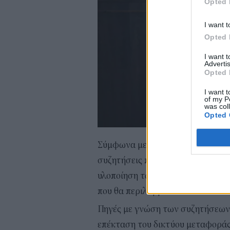
Opted 
I want t
Opted 
I want 
Advertis
Opted 
I want t
of my P
was col
Opted 
Σύμφωνα με το hellasjournal, οι
συζητήσεις που είχε ο επικεφαλ
υλοποίηση των συμφωνιών που έχ
που θα περιλαμβάνουν νέα deals
Πηγές με γνώση των συζητήσεων 
επέκταση του δικτύου μεταφοράς