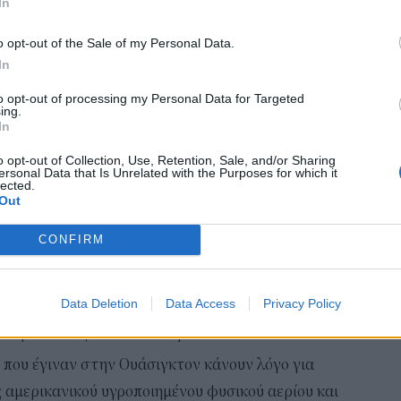
In
Εκπ
o opt-out of the Sale of my Personal Data.
(5/
In
αιτ
μόν
to opt-out of processing my Personal Data for Targeted
ing.
04 Α
In
Διο
o opt-out of Collection, Use, Retention, Sale, and/or Sharing
ersonal Data that Is Unrelated with the Purposes for which it
εκπ
lected.
Πότ
Out
ονό
πρέ
CONFIRM
 συναντήσεις έλαβαν χώρα στον Λευκό Οίκο και οι
οι 
06 Α
ής του Ομίλου AKTOR επικεντρώθηκαν τόσο στην
Data Deletion
Data Access
Privacy Policy
ουν ήδη υπογραφεί, όσο και στα επόμενα βήματα,
 ανάμεσα στις ΗΠΑ και στην Ελλάδα.
που έγιναν στην Ουάσιγκτον κάνουν λόγο για
 αμερικανικού υγροποιημένου φυσικού αερίου και