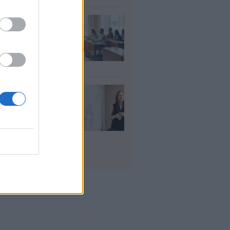
αιδευτικοί: Αύριο
8) ξεκινούν οι
ήσεις για 5.017
ιμους διορισμούς
υγ 2026
ρισμοί
αιδευτικών 2026:
ε βγαίνουν τα
ματα και τι
πει να προσέξουν
υποψήφιοι
υγ 2026