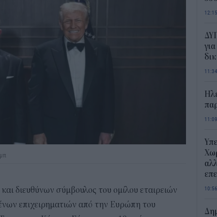
12:1
ΔΥΠ
για
δικ
11:3
Ηλε
παρ
11:0
Υπε
Χωρ
αμπ
αλλ
επε
10:5
ς και διευθύνων σύμβουλος του ομίλου εταιρειών
ένων επιχειρηματιών από την Ευρώπη του
Δημ