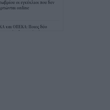
ωβρίου οι εγκύκλιοι που δεν
ρτώνται online
5
ΚΑ και ΟΠΕΚΑ: Ποιες δύο
αντικές πληρωμές γίνονται
ερα (7/8)
7
οίο με καθυστέρηση τον
απενταύγουστο: Πότε παίρνεις
σω χρήματα
5
τάξεις χηρείας: Ποιοι θα δουν
λάσιο ποσό τέλος Αυγούστου
4