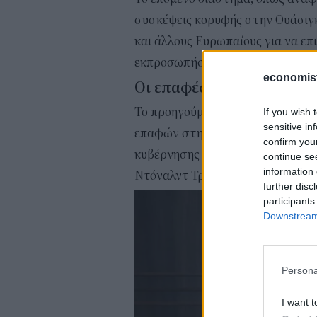
συσκέψεις κορυφής στην Ουάσιγκτ
και άλλους Ευρωπαίους για να επ
εκπροσωπήσει ο κ. Εξάρχου.
economis
Οι επαφές Εξάρχου στις Η
Το προηγούμενο διάστημα, ο CEO
If you wish 
sensitive in
επαφών στην αμερικανική πρωτε
confirm you
κυβέρνησης των ΗΠΑ για τα ζητή
continue se
information 
Ντόναλντ Τραμπ).
further disc
participants
Downstream 
Persona
I want t