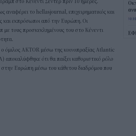
ραμπ στο Κένεντι Σέντερ πριν 10 ημέρες.
Οκτ
ανα
 αναφέρει το hellasjournal, επιχειρηματικός και
10:3
ς και εκπρόσωποι από την Ευρώπη. Οι
 με τους προσκεκλημένους του στο Κένεντι
ΕΦ
ότητα.
σημ
σήμ
ό ο όμιλος AKTOR μέσω της κοινοπραξίας Atlantic
10:1
 αποκαλύφθηκε ότι θα παίξει καθοριστικό ρόλο
στην Ευρώπη μέσω του κάθετου διαδρόμου που
Πλ
Δεκ
πί
09:4
Συν
διπ
09:1