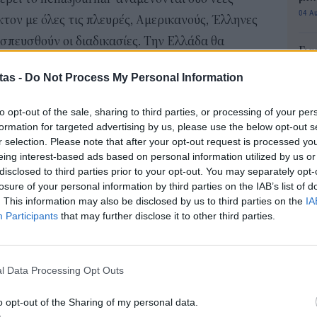
04 Α
ον με όλες τις πλευρές, Αμερικανούς, Έλληνες
ισπευσθούν οι διαδικασίες. Την Ελλάδα θα
Για
φορ
tas -
Do Not Process My Personal Information
κά
ΠΑ και τα νέα deal για το LNG
06 Α
 του AKTOR Αλέξανδρος Εξάρχου είχε σειρά
to opt-out of the sale, sharing to third parties, or processing of your per
formation for targeted advertising by us, please use the below opt-out s
ύουσα με υψηλούς αξιωματούχους της
Συν
r selection. Please note that after your opt-out request is processed y
μπο
ματα LNG και ενέργειας (στενούς συνεργάτες του
eing interest-based ads based on personal information utilized by us or
αν
disclosed to third parties prior to your opt-out. You may separately opt-
20.
losure of your personal information by third parties on the IAB’s list of
πρέ
. This information may also be disclosed by us to third parties on the
IA
04 Α
Participants
that may further disclose it to other third parties.
e-Ε
δικ
l Data Processing Opt Outs
πρ
ευ
o opt-out of the Sharing of my personal data.
04 Α