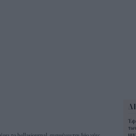
Ρεύ
αλλ
όσο
08:4
Η ν
τις
τιμ
08:2
Δ
Έφ
τω
μι
ρει το hellasjournal αναμένονται δύο νέες