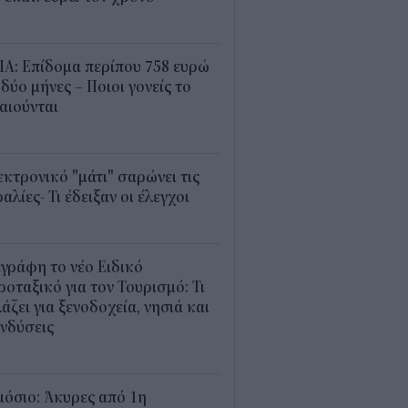
5
Α: Επίδομα περίπου 758 ευρώ
 δύο μήνες – Ποιοι γονείς το
αιούνται
4
κτρονικό "μάτι" σαρώνει τις
αλίες- Τι έδειξαν οι έλεγχοι
9
γράφη το νέο Ειδικό
οταξικό για τον Τουρισμό: Τι
άζει για ξενοδοχεία, νησιά και
νδύσεις
6
όσιο: Άκυρες από 1η