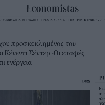
ΟΙΚΟΝΟΜΙΑ
ΠΡΑΣΙΝΗ ΑΝΑΠΤΥΞΗ
ΕΡΓΑΣΙΑ & ΣΥΝΤΑΞΗ
ΕΠΙΧΕΙΡΗΣΕΙΣ
ΤΡΟΠΟΣ ΖΩΗ
Main
navigation
χου προσκεκλημένος του
 Κένεντι Σέντερ -Οι επαφές
αι ενέργεια
Ρ
Νέο
πυρ
πλη
350