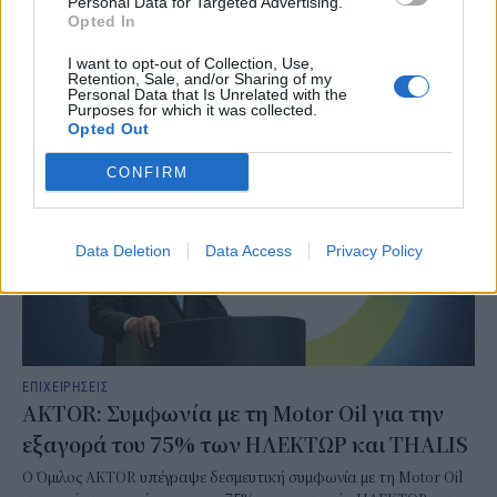
Personal Data for Targeted Advertising.
εξάμηνο του 2026, καταγράφοντας ιστορικά υψηλά επίπεδα σε
Opted In
έσοδα, λειτουργική κερδοφορία και καθαρά κέρδη.
I want to opt-out of Collection, Use,
NEWSROOM
/
06 Αυγ 2026
Retention, Sale, and/or Sharing of my
Personal Data that Is Unrelated with the
Purposes for which it was collected.
Opted Out
CONFIRM
Data Deletion
Data Access
Privacy Policy
ΕΠΙΧΕΙΡΗΣΕΙΣ
AKTOR: Συμφωνία με τη Motor Oil για την
εξαγορά του 75% των ΗΛΕΚΤΩΡ και THALIS
Ο Όμιλος AKTOR υπέγραψε δεσμευτική συμφωνία με τη Motor Oil