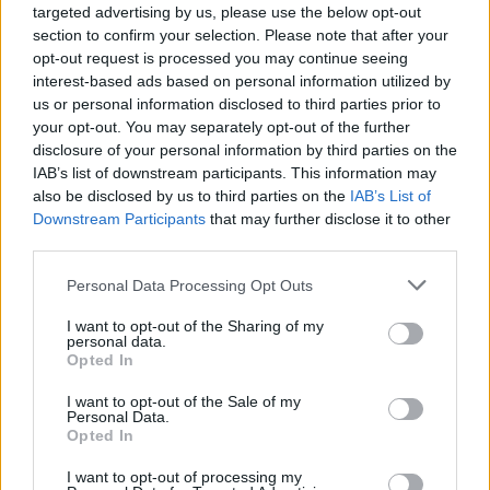
targeted advertising by us, please use the below opt-out
διαφορετικά Pokémon στο λουράκι του. Το νέο μοντέλο φέρει την
section to confirm your selection. Please note that after your
ονομασία GA110PKM-7A και δημιουργήθηκε για να τιμήσει την 30ή
επέτειο του ιδιαίτερα δημοφιλούς franchise.
opt-out request is processed you may continue seeing
interest-based ads based on personal information utilized by
NEWSROOM
/
06 Αυγ 2026
us or personal information disclosed to third parties prior to
your opt-out. You may separately opt-out of the further
disclosure of your personal information by third parties on the
IAB’s list of downstream participants. This information may
also be disclosed by us to third parties on the
IAB’s List of
Downstream Participants
that may further disclose it to other
third parties.
Personal Data Processing Opt Outs
I want to opt-out of the Sharing of my
personal data.
Opted In
ΕΠΙΧΕΙΡΗΣΕΙΣ
I want to opt-out of the Sale of my
Personal Data.
Metlen: Ρεκόρ εξαμήνου με EBITDA 550 εκατ.
Opted In
ευρώ και στόχο έως 1,15 δισ.
I want to opt-out of processing my
Σε ισχυρή αναπτυξιακή τροχιά επέστρεψε η Metlen στο πρώτο