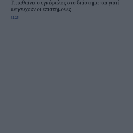
Τι παθαίνει ο εγκέφαλος στο διάστημα και γιατί
ανησυχούν οι επιστήμονες
12:25
Παιδικοί σταθμοί ΕΣΠΑ 2026 - 2027: Πότε
αναμένονται τα προσωρινά αποτελέσματα για τα
voucher
11:50
Χαρδαλιάς: Με το Παρατηρητήριο Έργων
αποκτούμε ένα από τα πρώτα ολοκληρωμένα
ψηφιακά εργαλεία στην Ευρώπη
11:27
ΟΠΕΚΕΠΕ: Άνοιξε η πλατφόρμα της ΑΑΔΕ για
ενισχύσεις de minimis ύψους 24,6 εκατ.
11:08