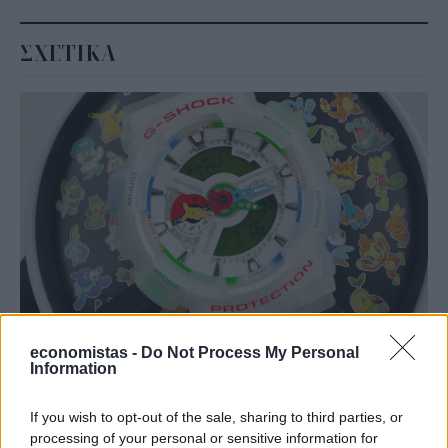
ΣΧΕΤΙΚΑ
ΕΠΙΧΕΙΡΗΣΕΙΣ
economistas -
Do Not Process My Personal
Casio: Το νέο G-SHOCK Pokémon για τα 30
Information
χρόνια του franchise
If you wish to opt-out of the sale, sharing to third parties, or
Η Casio προχώρησε σε επίσημη συνεργασία με τα Pokémon,
processing of your personal or sensitive information for
παρουσιάζοντας ένα νέο G-SHOCK που συγκεντρώνει 30