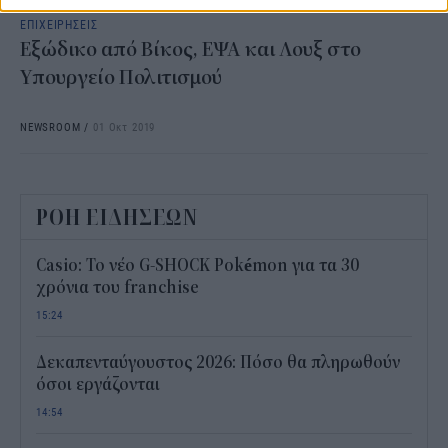
ΕΠΙΧΕΙΡΗΣΕΙΣ
Εξώδικο από Βίκος, ΕΨΑ και Λουξ στο
Υπουργείο Πολιτισμού
NEWSROOM
/
01 Οκτ 2019
ΡΟΗ ΕΙΔΗΣΕΩΝ
Casio: Το νέο G-SHOCK Pokémon για τα 30
χρόνια του franchise
15:24
Δεκαπενταύγουστος 2026: Πόσο θα πληρωθούν
όσοι εργάζονται
14:54