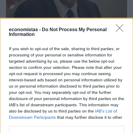
economistas -
Do Not Process My Personal
Information
ΕΠΙΧΕΙΡΗΣΕΙΣ
Στην εταιρεία αναψυκτικών ΕΨΑ επενδύει το
If you wish to opt-out of the sale, sharing to third parties, or
SMERC
processing of your personal or sensitive information for
targeted advertising by us, please use the below opt-out
NEWSROOM
/
02 Ιουν 2023
section to confirm your selection. Please note that after your
opt-out request is processed you may continue seeing
interest-based ads based on personal information utilized by
us or personal information disclosed to third parties prior to
your opt-out. You may separately opt-out of the further
disclosure of your personal information by third parties on the
IAB’s list of downstream participants. This information may
also be disclosed by us to third parties on the
IAB’s List of
Downstream Participants
that may further disclose it to other
third parties.