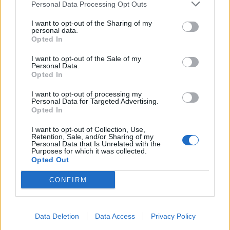
Personal Data Processing Opt Outs
I want to opt-out of the Sharing of my
personal data.
ΕΠΙΧΕΙΡΗΣΕΙΣ
Opted In
Ξεκίνησε η παραγωγή των αναψυκτικών
I want to opt-out of the Sale of my
ΗΒΗ στο εργοστάσιο της ΕΨΑ στο Βόλο
Personal Data.
Opted In
NEWSROOM
/
04 Απρ 2023
I want to opt-out of processing my
Personal Data for Targeted Advertising.
Opted In
I want to opt-out of Collection, Use,
Retention, Sale, and/or Sharing of my
Personal Data that Is Unrelated with the
Purposes for which it was collected.
Opted Out
CONFIRM
Data Deletion
Data Access
Privacy Policy