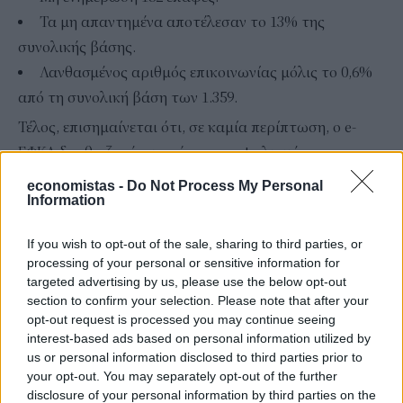
Τα μη απαντημένα αποτέλεσαν το 13% της
συνολικής βάσης.
Λανθασμένος αριθμός επικοινωνίας μόλις το 0,6%
από τη συνολική βάση των 1.359.
Τέλος, επισημαίνεται ότι, σε καμία περίπτωση, ο e-
ΕΦΚΑ δεν θα ζητήσει από τους ασφαλισμένους να
δώσουν ειδικά δεδομένα ή στοιχεία σχετικά με
economistas -
Do Not Process My Personal
Information
τραπεζικούς λογαριασμούς.
If you wish to opt-out of the sale, sharing to third parties, or
Ακολουθήστε το
στο
Google News
και
processing of your personal or sensitive information for
μάθετε πρώτοι όλες τις ειδήσεις
targeted advertising by us, please use the below opt-out
section to confirm your selection. Please note that after your
Δείτε όλες τις τελευταίες
Ειδήσεις
από την Ελλάδα και
opt-out request is processed you may continue seeing
τον Κόσμο, στο
interest-based ads based on personal information utilized by
us or personal information disclosed to third parties prior to
your opt-out. You may separately opt-out of the further
disclosure of your personal information by third parties on the
TAGS