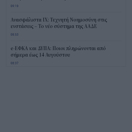
09:19
Ανασφάλιστα ΙΧ: Τεχνητή Νοημοσύνη στις
ενστάσεις – Το νέο σύστημα της ΑΑΔΕ
08:53
e-ΕΦΚΑ και ΔΥΠΑ: Ποιοι πληρώνονται από
σήμερα έως 14 Αυγούστου
08:37
Απογοητευτικά τα στοιχεία για τις δαπάνες στην
έρευνα- Στις τελευταίες θέσεις της ευρωπαϊκής
κατάταξης η Ελλάδα
08:19
Screen time στα παιδιά: Μήπως μετράμε λάθος
τις ώρες μπροστά στην οθόνη;
08:21