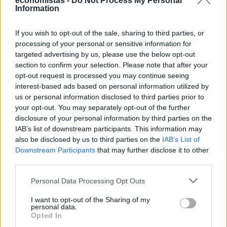
economistas -
Do Not Process My Personal
Information
ποσό τέλος Αυγούστου
Με τη νέα νομοθετική ρύθμιση που ψηφίστηκε πρόσφατα στη
If you wish to opt-out of the sale, sharing to third parties, or
Βουλή, 8.469 συνταξιούχοι του Δημοσίου αναμένεται να δουν
processing of your personal or sensitive information for
σημαντικές αυξήσεις στις συντάξεις χηρείας τους. Συγκεκριμένα,
targeted advertising by us, please use the below opt-out
στο τέλος Αυγούστου, με την καταβολή των συντάξεων
section to confirm your selection. Please note that after your
Σεπτεμβρίου, το ποσό της σύνταξης χηρείας τους θα διπλασιαστεί,
opt-out request is processed you may continue seeing
καθώς επανέρχεται από το 35% στο 70% της σύνταξης του
interest-based ads based on personal information utilized by
θανόντος.
us or personal information disclosed to third parties prior to
NEWSROOM
/
07 Αυγ 2026
your opt-out. You may separately opt-out of the further
disclosure of your personal information by third parties on the
IAB’s list of downstream participants. This information may
also be disclosed by us to third parties on the
IAB’s List of
Downstream Participants
that may further disclose it to other
third parties.
Personal Data Processing Opt Outs
I want to opt-out of the Sharing of my
personal data.
Opted In