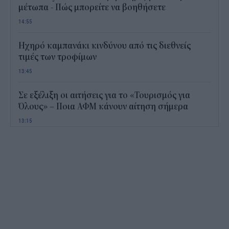
μέτωπα - Πώς μπορείτε να βοηθήσετε
14:55
Ηχηρό καμπανάκι κινδύνου από τις διεθνείς
τιμές των τροφίμων
13:45
Σε εξέλιξη οι αιτήσεις για το «Τουρισμός για
Όλους» – Ποια ΑΦΜ κάνουν αίτηση σήμερα
13:15
Καιρός με 40άρια το Σαββατοκύριακο: Οι πιο
ζεστές περιοχές
12:47
Νέος "φόρος" στα τσιγάρα για τις πυρκαγιές: Η
πρόταση για να πληρώνουν οι καπνοβιομηχανίες
350 εκατ. ευρώ τον χρόνο