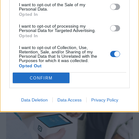
I want to opt-out of the Sale of my
Personal Data.
ΕΡΓΑΣΙΑ & ΣΥΝΤΑΞΗ
Opted In
Διορισμοί εκπαιδευτικών 2026: Πότε
I want to opt-out of processing my
βγαίνουν τα ονόματα και τι πρέπει να
Personal Data for Targeted Advertising.
προσέξουν οι υποψήφιοι
Opted In
Έως την επόμενη Δευτέρα, 10 Αυγούστου, μπορούν οι υποψήφιοι
I want to opt-out of Collection, Use,
Retention, Sale, and/or Sharing of my
εκπαιδευτικοί να υποβάλουν μέσω του ΟΠΣΥΔ τη δήλωση με τις
Personal Data that Is Unrelated with the
περιοχές που προτιμούν για τους 5.487 μόνιμους διορισμούς στην
Purposes for which it was collected.
Πρωτοβάθμια και τη Δευτεροβάθμια Εκπαίδευση.
Opted Out
NEWSROOM
/
06 Αυγ 2026
CONFIRM
Data Deletion
Data Access
Privacy Policy