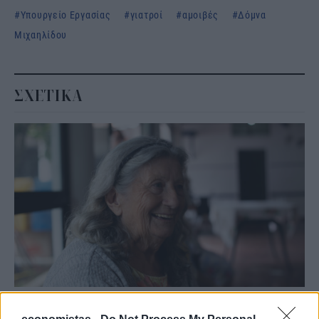
Υπουργείο Εργασίας
γιατροί
αμοιβές
Δόμνα
Μιχαηλίδου
ΣΧΕΤΙΚΑ
ΕΡΓΑΣΙΑ & ΣΥΝΤΑΞΗ
Συντάξεις χηρείας: Ποιοι θα δουν διπλάσιο