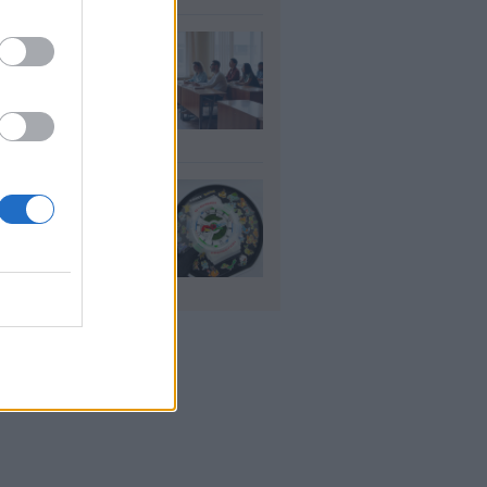
αιδευτικοί: Αύριο
8) ξεκινούν οι
ήσεις για 5.017
ιμους διορισμούς
υγ 2026
io: Το νέο G-
OCK Pokémon για
30 χρόνια του
nchise
υγ 2026