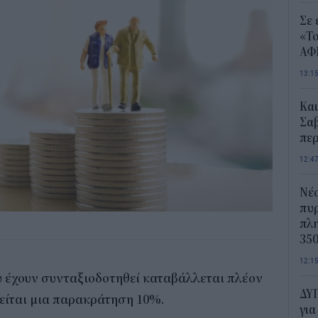
Σε 
«Το
ΑΦ
13:1
Και
Σαβ
περ
12:4
Νέο
πυρ
πλη
350
12:1
 έχουν συνταξιοδοτηθεί καταβάλλεται πλέον
ΔΥΠ
είται μια παρακράτηση 10%.
για