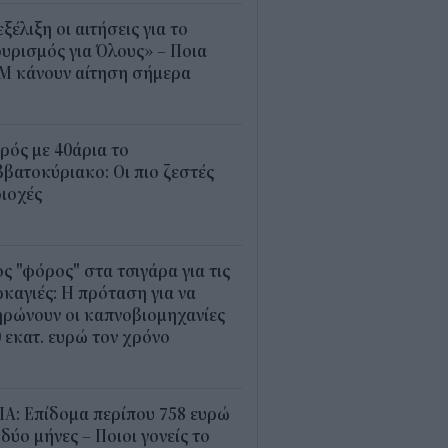
εξέλιξη οι αιτήσεις για το
υρισμός για Όλους» – Ποια
Μ κάνουν αίτηση σήμερα
5
ρός με 40άρια το
βατοκύριακο: Οι πιο ζεστές
ιοχές
7
ς "φόρος" στα τσιγάρα για τις
καγιές: Η πρόταση για να
ρώνουν οι καπνοβιομηχανίες
 εκατ. ευρώ τον χρόνο
5
Α: Επίδομα περίπου 758 ευρώ
 δύο μήνες – Ποιοι γονείς το