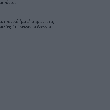
αιούνται
4
κτρονικό "μάτι" σαρώνει τις
αλίες- Τι έδειξαν οι έλεγχοι
9
γράφη το νέο Ειδικό
οταξικό για τον Τουρισμό: Τι
άζει για ξενοδοχεία, νησιά και
νδύσεις
6
όσιο: Άκυρες από 1η
ωβρίου οι εγκύκλιοι που δεν
ρτώνται online
5