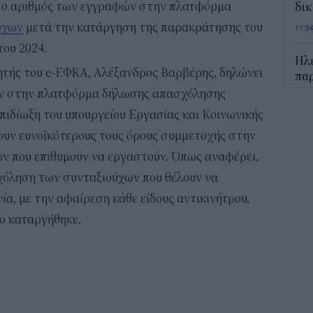
ι ο αριθμός των εγγραφών στην πλατφόρμα
δικ
ύχων
μετά την κατάργηση της παρακράτησης του
11:3
του 2024.
Ηλε
τής του e-ΕΦΚΑ, Αλέξανδρος Βαρβέρης, δηλώνει
παρ
ών στην πλατφόρμα δήλωσης απασχόλησης
11:0
πιδίωξη του υπουργείου Εργασίας και Κοινωνικής
Υπε
ουν ευνοϊκότερους τους όρους συμμετοχής στην
Χωρ
ν που επιθυμούν να εργαστούν. Όπως αναφέρει,
αλλ
επε
χόληση των συνταξιούχων που θέλουν να
10:5
ία, με την αφαίρεση κάθε είδους αντικινήτρου,
ίο καταργήθηκε.
Δημ
Οκτ
ανα
10:3