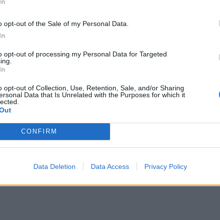
In
στην αγορά εργασίας, αυξάνοντας άμεσα το
Εκπ
ι, μελλοντικά, τη σύνταξή τους. Πρόκειται για μια
o opt-out of the Sale of my Personal Data.
(5/
In
αι επιπλέον έσοδα για τον καθένα εργαζόμενο
αιτ
ουν έως 3.500 ευρώ ετησίως.
μόν
to opt-out of processing my Personal Data for Targeted
ing.
04 Α
ργασία των συνταξιούχων αποκτά ολοένα
In
η κοινωνία, καθώς πολλοί αποφασίζουν να
Cas
o opt-out of Collection, Use, Retention, Sale, and/or Sharing
ersonal Data that Is Unrelated with the Purposes for which it
SH
ιάφορους λόγους, συμπεριλαμβανομένης της
lected.
τα 
Out
ι της επιθυμίας τους να παραμείνουν ενεργοί και
fra
ας την εμπειρία τους στις επόμενες γενιές.
06 Α
CONFIRM
Data Deletion
Data Access
Privacy Policy