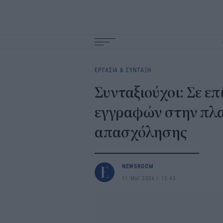
Main
navigation
ΕΡΓΑΣΙΑ & ΣΥΝΤΑΞΗ
Συνταξιούχοι: Σε ε
εγγραφών στην πλ
απασχόλησης
NEWSROOM
11 Μαΐ 2024
12:45