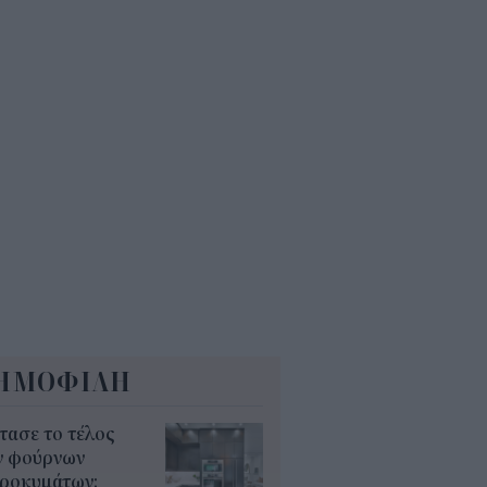
ΚΑ και ΟΠΕΚΑ: Ποιες δύο
αντικές πληρωμές γίνονται
ερα (7/8)
7
οίο με καθυστέρηση τον
απενταύγουστο: Πότε παίρνεις
σω χρήματα
5
ΗΜΟΦΙΛΗ
τασε το τέλος
ν φούρνων
κροκυμάτων;