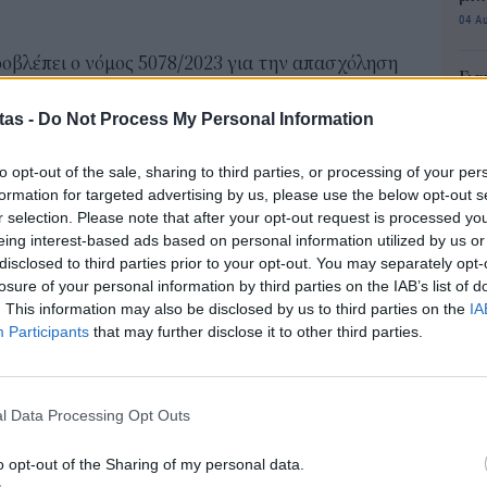
04 Α
προβλέπει ο νόμος 5078/2023 για την απασχόληση
Για
 εργαζομένων που έχουν συνταξιοδοτηθεί
φορ
tas -
Do Not Process My Personal Information
κά
η και πραγματοποιείται μια παρακράτηση 10%
06 Α
 από την εργασία τους. Μέχρι πρόσφατα, στην
to opt-out of the sale, sharing to third parties, or processing of your per
ς συνταξιούχος να εργαστεί, είχε άμεσα απώλεια
formation for targeted advertising by us, please use the below opt-out s
Συν
r selection. Please note that after your opt-out request is processed y
ξή του. Μάλιστα, αυτό το ποσοστό, λίγο
μπο
eing interest-based ads based on personal information utilized by us or
αν
ς Κατρούγκαλου), ανερχόταν σε 60%.
disclosed to third parties prior to your opt-out. You may separately opt-
20.
losure of your personal information by third parties on the IAB’s list of
κό της επιτυχίας του νέου ευνοϊκού συστήματος
πρέ
. This information may also be disclosed by us to third parties on the
IA
ση των εγγεγραμμένων συνταξιούχων από 36.000,
04 Α
Participants
that may further disclose it to other third parties.
ε σχεδόν 81.000, που έχουν ήδη εγγραφεί στην
e-Ε
μερο να βαίνει σε τροχιά καθημερινής ανόδου.
δικ
l Data Processing Opt Outs
πρ
ευ
o opt-out of the Sharing of my personal data.
τρα σε όσους συνταξιούχους μπορούν και επιθυμούν
04 Α