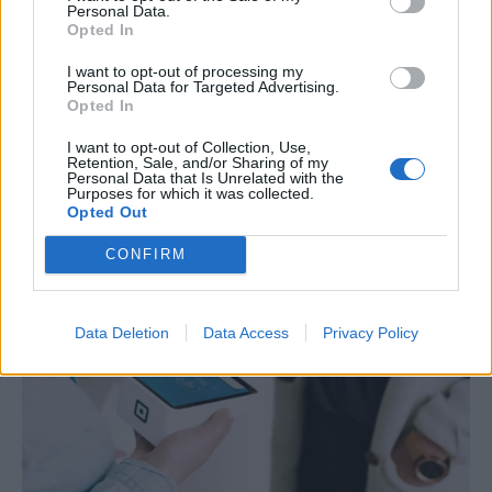
Personal Data.
Διορισμοί εκπαιδευτικών 2026: Πότε
Opted In
βγαίνουν τα ονόματα και τι πρέπει να
I want to opt-out of processing my
προσέξουν οι υποψήφιοι
Personal Data for Targeted Advertising.
Opted In
Έως την επόμενη Δευτέρα, 10 Αυγούστου, μπορούν οι υποψήφιοι
εκπαιδευτικοί να υποβάλουν μέσω του ΟΠΣΥΔ τη δήλωση με τις
I want to opt-out of Collection, Use,
περιοχές που προτιμούν για τους 5.487 μόνιμους διορισμούς στην
Retention, Sale, and/or Sharing of my
Personal Data that Is Unrelated with the
Πρωτοβάθμια και τη Δευτεροβάθμια Εκπαίδευση.
Purposes for which it was collected.
Opted Out
NEWSROOM
/
06 Αυγ 2026
CONFIRM
Data Deletion
Data Access
Privacy Policy