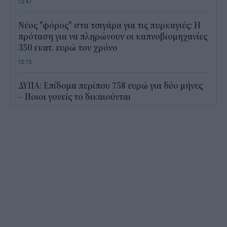
12:47
Νέος "φόρος" στα τσιγάρα για τις πυρκαγιές: Η
πρόταση για να πληρώνουν οι καπνοβιομηχανίες
350 εκατ. ευρώ τον χρόνο
12:15
ΔΥΠΑ: Επίδομα περίπου 758 ευρώ για δύο μήνες
– Ποιοι γονείς το δικαιούνται
11:34
Ηλεκτρονικό "μάτι" σαρώνει τις παραλίες- Τι
έδειξαν οι έλεγχοι
11:09
Υπεγράφη το νέο Ειδικό Χωροταξικό για τον
Τουρισμό: Τι αλλάζει για ξενοδοχεία, νησιά και
επενδύσεις
10:56