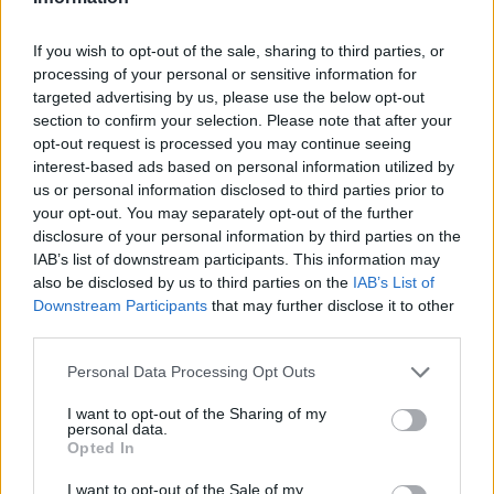
Με τη νέα νομοθετική ρύθμιση που ψηφίστηκε πρόσφατα στη
Βουλή, 8.469 συνταξιούχοι του Δημοσίου αναμένεται να δουν
If you wish to opt-out of the sale, sharing to third parties, or
σημαντικές αυξήσεις στις συντάξεις χηρείας τους. Συγκεκριμένα,
processing of your personal or sensitive information for
στο τέλος Αυγούστου, με την καταβολή των συντάξεων
targeted advertising by us, please use the below opt-out
Σεπτεμβρίου, το ποσό της σύνταξης χηρείας τους θα διπλασιαστεί,
section to confirm your selection. Please note that after your
καθώς επανέρχεται από το 35% στο 70% της σύνταξης του
opt-out request is processed you may continue seeing
θανόντος.
interest-based ads based on personal information utilized by
NEWSROOM
/
07 Αυγ 2026
us or personal information disclosed to third parties prior to
your opt-out. You may separately opt-out of the further
disclosure of your personal information by third parties on the
IAB’s list of downstream participants. This information may
also be disclosed by us to third parties on the
IAB’s List of
Downstream Participants
that may further disclose it to other
third parties.
Personal Data Processing Opt Outs
I want to opt-out of the Sharing of my
personal data.
Opted In
I want to opt-out of the Sale of my
ΕΡΓΑΣΙΑ & ΣΥΝΤΑΞΗ