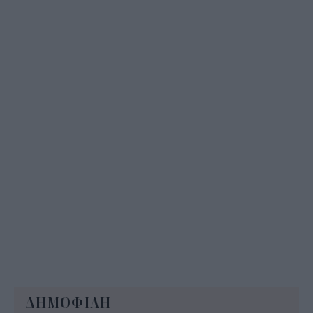
Δημόσιο: Άκυρες από 1η Οκτωβρίου οι εγκύκλιοι
που δεν αναρτώνται online
10:35
ΔΗΜΟΦΙΛΗ