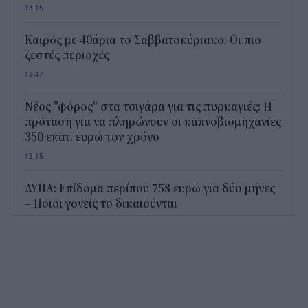
13:15
Καιρός με 40άρια το Σαββατοκύριακο: Οι πιο
ζεστές περιοχές
12:47
Νέος "φόρος" στα τσιγάρα για τις πυρκαγιές: Η
πρόταση για να πληρώνουν οι καπνοβιομηχανίες
350 εκατ. ευρώ τον χρόνο
12:15
ΔΥΠΑ: Επίδομα περίπου 758 ευρώ για δύο μήνες
– Ποιοι γονείς το δικαιούνται
11:34
Ηλεκτρονικό "μάτι" σαρώνει τις παραλίες- Τι
έδειξαν οι έλεγχοι
11:09