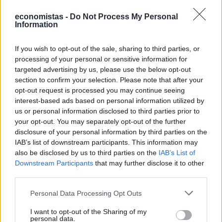
economistas -
Do Not Process My Personal
Information
If you wish to opt-out of the sale, sharing to third parties, or
processing of your personal or sensitive information for
ΕΡΓΑΣΙΑ & ΣΥΝΤΑΞΗ
targeted advertising by us, please use the below opt-out
Κάρτες σίτισης: Στα 10 ευρώ ζητούν να
section to confirm your selection. Please note that after your
opt-out request is processed you may continue seeing
αυξηθεί το ημερήσιο όριο
interest-based ads based on personal information utilized by
Την αύξηση της ημερήσιας αξίας των διατακτικών σίτισης από τα
us or personal information disclosed to third parties prior to
6 στα 10 ευρώ ζητούν οι εκπρόσωποι των κοινωνικών εταίρων,
your opt-out. You may separately opt-out of the further
επισημαίνοντας ότι το ισχύον όριο δεν ανταποκρίνεται πλέον στο
disclosure of your personal information by third parties on the
αυξημένο κόστος ζωής και στις σημερινές ανάγκες των
IAB’s list of downstream participants. This information may
εργαζομένων.
also be disclosed by us to third parties on the
IAB’s List of
NEWSROOM
/
05 Αυγ 2026
Downstream Participants
that may further disclose it to other
third parties.
Personal Data Processing Opt Outs
I want to opt-out of the Sharing of my
personal data.