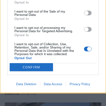
Opted In
I want to opt-out of the Sale of my
Personal Data.
Opted In
I want to opt-out of processing my
Personal Data for Targeted Advertising.
Opted In
ΕΡΓΑΣΙΑ & ΣΥΝΤΑΞΗ
Άνοιξαν οι αιτήσεις για τους μόνιμους
I want to opt-out of Collection, Use,
Retention, Sale, and/or Sharing of my
διορισμούς εκπαιδευτικών – Όσα πρέπει να
Personal Data that Is Unrelated with the
Purposes for which it was collected.
γνωρίζουν οι υποψήφιοι
Opted Out
Από σήμερα, Τετάρτη 5 Αυγούστου, ξεκινά η διαδικασία υποβολής
CONFIRM
αιτήσεων – δηλώσεων προτίμησης περιοχών για τους υποψήφιους
μόνιμους διορισμούς στην Πρωτοβάθμια και Δευτεροβάθμια
Εκπαίδευση, σύμφωνα με την πρόσκληση του Υπουργείου
Παιδείας, Θρησκευμάτων και Αθλητισμού που δημοσιεύθηκε σε
Data Deletion
Data Access
Privacy Policy
ΦΕΚ.
NEWSROOM
/
05 Αυγ 2026