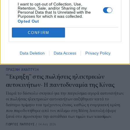
I want to opt-out of Collection, Use,
Retention, Sale, and/or Sharing of my
Personal Data that Is Unrelated with the
Purposes for which it was collected.
Opted Out
CONFIRM
Data Deletion
Data Access
Privacy Policy
ΠΡΑΣΙΝΗ ΑΝΑΠΤΥΞΗ
“Έκρηξη” στις πωλήσεις ηλεκτρικών
αυτοκινήτων- Η παντοδυναμία της Κίνας
Παρά το δύσκολο σκηνικό για την παγκόσμια αγορά αυτοκινήτων,
οι πωλήσεις ηλεκτρικών αυτοκινήτων αυξήθηκαν κατά το
δεύτερο τρίμηνο του τρέχοντος έτους, καθώς η ενεργειακή κρίση
που πυροδοτήθηκε από τον πόλεμο στη Μέση Ανατολή έφερε
ξανά στο προσκήνιο την αστάθεια των τιμών των καυσίμων.
ΓΙΩΡΓΟΣ ΠΑΠΠΟΥΣ
/
04 Αυγ 2026