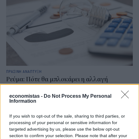
ΠΡΑΣΙΝΗ ΑΝΑΠΤΥΞΗ
Ρεύμα: Πότε θα μπλοκάρει η αλλαγή
παρόχου – Τι αλλάζει για όσους έχουν χρέη
economistas -
Do Not Process My Personal
Νέοι κανόνες έρχονται στην αλλαγή παρόχου ηλεκτρικού
Information
ρεύματος, με στόχο να περιοριστεί το φαινόμενο καταναλωτών
που μετακινούνται από εταιρεία σε εταιρεία αφήνοντας πίσω
ανεξόφλητες οφειλές.
If you wish to opt-out of the sale, sharing to third parties, or
processing of your personal or sensitive information for
NEWSROOM
/
07 Αυγ 2026
targeted advertising by us, please use the below opt-out
section to confirm your selection. Please note that after your