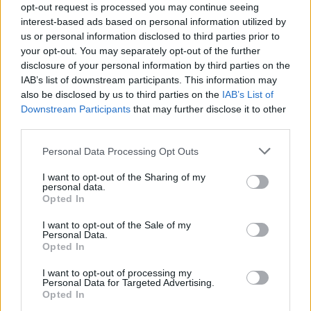
opt-out request is processed you may continue seeing
interest-based ads based on personal information utilized by
us or personal information disclosed to third parties prior to
your opt-out. You may separately opt-out of the further
disclosure of your personal information by third parties on the
IAB’s list of downstream participants. This information may
also be disclosed by us to third parties on the
IAB’s List of
Downstream Participants
that may further disclose it to other
third parties.
Personal Data Processing Opt Outs
ΠΡΑΣΙΝΗ ΑΝΑΠΤΥΞΗ
I want to opt-out of the Sharing of my
Η νευρικότητα στον Περσικό και τις διεθνείς
personal data.
αγορές κρατά ψηλά τις τιμές των καυσίμων
Opted In
Με το... σταγονόμετρο γίνονται οι όποιες μειώσεις των λιανικών
I want to opt-out of the Sale of my
τιμών των καυσίμων, καθώς οι παλινωδίες στο μέτωπο του
Personal Data.
Opted In
Περσικού επιτείνουν-παρατείνουν τη νευρικότητα και
απομακρύνουν την επιστροφή στην όποια κανονικότητα.
I want to opt-out of processing my
ΓΙΩΡΓΟΣ ΠΑΠΠΟΥΣ
/
07 Αυγ 2026
Personal Data for Targeted Advertising.
Opted In