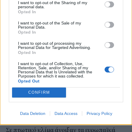
I want to opt-out of the Sharing of my
STORIES
personal data.
Σε ιστορικά υψηλά το Χρηματιστήριο της
Opted In
Φρανκφούρτης, παρά την ύφεση
I want to opt-out of the Sale of my
Personal Data.
Opted In
ΚΛΕΙΩ ΝΙΚΟΛΑΟΥ
/
08 Δεκ 2023
I want to opt-out of processing my
Personal Data for Targeted Advertising.
Opted In
I want to opt-out of Collection, Use,
Retention, Sale, and/or Sharing of my
Personal Data that Is Unrelated with the
Purposes for which it was collected.
Opted Out
CONFIRM
Data Deletion
Data Access
Privacy Policy
MARKETS
Σε πτωτικό κλίμα άνοιξαν τα ευρωπαϊκά