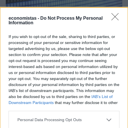
economistas -
Do Not Process My Personal
MARKETS
Information
Μεικτά πρόσημα στα ασιατικά
χρηματιστήρια
If you wish to opt-out of the sale, sharing to third parties, or
processing of your personal or sensitive information for
NEWSROOM
/
26 Δεκ 2023
targeted advertising by us, please use the below opt-out
section to confirm your selection. Please note that after your
opt-out request is processed you may continue seeing
interest-based ads based on personal information utilized by
us or personal information disclosed to third parties prior to
your opt-out. You may separately opt-out of the further
disclosure of your personal information by third parties on the
IAB’s list of downstream participants. This information may
also be disclosed by us to third parties on the
IAB’s List of
Downstream Participants
that may further disclose it to other
third parties.
Personal Data Processing Opt Outs