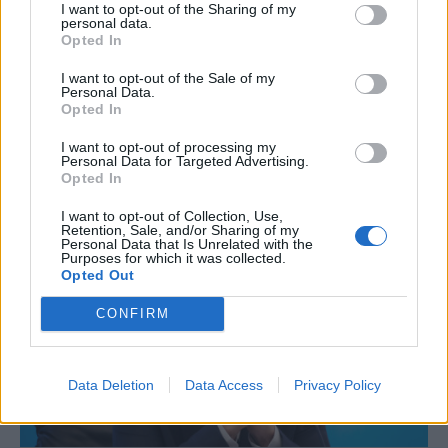
I want to opt-out of the Sharing of my
personal data.
ΚΟΙΝΩΝΙΑ
Opted In
Γεωργιάδης για «Market pass» και «Καλάθι»:
I want to opt-out of the Sale of my
Συνδυαστικά η ενίσχυση μπορεί να είναι 120
Personal Data.
Opted In
ευρώ το μήνα
I want to opt-out of processing my
Personal Data for Targeted Advertising.
NEWSROOM
/
19 Δεκ 2022
Opted In
I want to opt-out of Collection, Use,
Retention, Sale, and/or Sharing of my
Personal Data that Is Unrelated with the
Purposes for which it was collected.
Opted Out
CONFIRM
Data Deletion
Data Access
Privacy Policy