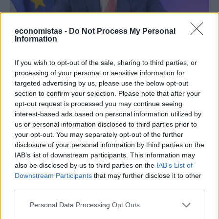
economistas -
Do Not Process My Personal
Information
ΚΟΙΝΩΝΙΑ
Γεωργιάδης: Το καλάθι του νοικοκυριού
If you wish to opt-out of the sale, sharing to third parties, or
οδηγεί σε περαιτέρω ανταγωνιστικές τιμές
processing of your personal or sensitive information for
targeted advertising by us, please use the below opt-out
NEWSROOM
/
20 Δεκ 2022
section to confirm your selection. Please note that after your
opt-out request is processed you may continue seeing
interest-based ads based on personal information utilized by
us or personal information disclosed to third parties prior to
your opt-out. You may separately opt-out of the further
disclosure of your personal information by third parties on the
IAB’s list of downstream participants. This information may
also be disclosed by us to third parties on the
IAB’s List of
Downstream Participants
that may further disclose it to other
third parties.
Personal Data Processing Opt Outs