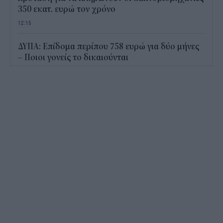
350 εκατ. ευρώ τον χρόνο
12:15
ΔΥΠΑ: Επίδομα περίπου 758 ευρώ για δύο μήνες
– Ποιοι γονείς το δικαιούνται
11:34
Ηλεκτρονικό "μάτι" σαρώνει τις παραλίες- Τι
έδειξαν οι έλεγχοι
11:09
Υπεγράφη το νέο Ειδικό Χωροταξικό για τον
Τουρισμό: Τι αλλάζει για ξενοδοχεία, νησιά και
επενδύσεις
10:56
Δημόσιο: Άκυρες από 1η Οκτωβρίου οι εγκύκλιοι
που δεν αναρτώνται online