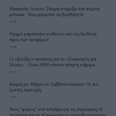
Humanity Greece: 24ωρη στήριξη στα πύρινα
μέτωπα - Πώς μπορείτε να βοηθήσετε
14:55
Ηχηρό καμπανάκι κινδύνου από τις διεθνείς
τιμές των τροφίμων
13:45
Σε εξέλιξη οι αιτήσεις για το «Τουρισμός για
Όλους» – Ποια ΑΦΜ κάνουν αίτηση σήμερα
13:15
Καιρός με 40άρια το Σαββατοκύριακο: Οι πιο
ζεστές περιοχές
12:47
Νέος "φόρος" στα τσιγάρα για τις πυρκαγιές: Η
πρόταση για να πληρώνουν οι καπνοβιομηχανίες