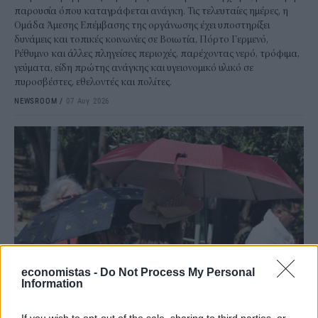
παρουσία όπου καταγράφεται ανάγκη. Τις τελευταίες ημέρες, η
Ομάδα Άμεσης Επέμβασης της οργάνωσης έχει υποστηρίξει
δυνάμεις και τοπικές κοινωνίες σε Βοιωτία, Πόρτο Γερμενό,
Ρέθυμνο και άλλες πληγείσες περιοχές, παρέχοντας νερό, τρόφιμα,
γεύματα, είδη πρώτης ανάγκης και υγειονομικό υλικό σε
πυροσβέστες, εθελοντές και πολίτες.
NEWSROOM
/
07 Αυγ 2026
economistas -
Do Not Process My Personal
Information
ΚΟΙΝΩΝΙΑ