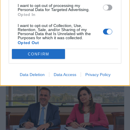
I want to opt-out of processing my
ΚΟΙΝΩΝΙΑ
Personal Data for Targeted Advertising.
Ηλεκτρονικό "μάτι" σαρώνει τις παραλίες-
Opted In
Τι έδειξαν οι έλεγχοι
I want to opt-out of Collection, Use,
Retention, Sale, and/or Sharing of my
Περισσότεροι από 1.500 έλεγχοι έχουν πραγματοποιηθεί μέχρι
Personal Data that Is Unrelated with the
σήμερα σε πάνω από 300 παραλίες και 450 επιχειρήσεις σε
Purposes for which it was collected.
ολόκληρη τη χώρα, στο πλαίσιο της εντατικής εφαρμογής του
Opted Out
νέου θεσμικού πλαισίου για την προστασία των αιγιαλών και των
παραλιών και τη διασφάλιση της ελεύθερης πρόσβασης των
CONFIRM
πολιτών.
ΓΙΩΡΓΟΣ ΠΑΠΠΟΥΣ
/
07 Αυγ 2026
Data Deletion
Data Access
Privacy Policy