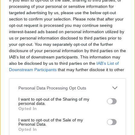
Καιρός με 40άρια το Σαββατοκύριακο: Οι πιο
If you wish to opt-out of the sale, sharing to third parties, or
processing of your personal or sensitive information for
ζεστές περιοχές
targeted advertising by us, please use the below opt-out
Σε τροχιά νέας ανόδου μπαίνει η θερμοκρασία το
section to confirm your selection. Please note that after your
Σαββατοκύριακο, με τον υδράργυρο να πλησιάζει τους 40 βαθμούς
opt-out request is processed you may continue seeing
Κελσίου σε περιοχές της ηπειρωτικής Ελλάδας. Το Σάββατο
interest-based ads based on personal information utilized by
αναμένεται να είναι ιδιαίτερα ζεστό, με μέγιστες θερμοκρασίες 38 με
us or personal information disclosed to third parties prior to
39 βαθμούς και τοπικά ακόμη και 40, ενώ η ζέστη θα διατηρηθεί
your opt-out. You may separately opt-out of the further
και την Κυριακή.
disclosure of your personal information by third parties on the
NEWSROOM
/
07 Αυγ 2026
IAB’s list of downstream participants. This information may
also be disclosed by us to third parties on the
IAB’s List of
Downstream Participants
that may further disclose it to other
third parties.
Personal Data Processing Opt Outs
I want to opt-out of the Sharing of my
personal data.
Opted In
I want to opt-out of the Sale of my
Personal Data.
Opted In