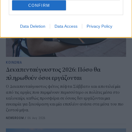
CONFIRM
Data Deletion
Data Access
Privacy Policy
ΚΟΙΝΩΝΙΑ
Δεκαπενταύγουστος 2026: Πόσο θα
πληρωθούν όσοι εργάζονται
Ο Δεκαπενταύγουστος φέτος πέφτει Σάββατο και αποτελεί μία
από τις αργίες που περιμένουν περισσότερο οι πολίτες μέσα στο
καλοκαίρι, καθώς προσφέρει σε όσους δεν εργάζονται μια
ευκαιρία για ξεκούραση και μία επιπλέον ανάσα στα μέσα του πιο
ζεστού μήνα.
NEWSROOM
/
06 Αυγ 2026