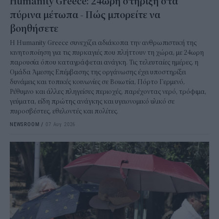
Humanity Greece: 24ωρη στήριξη στα
πύρινα μέτωπα - Πώς μπορείτε να
βοηθήσετε
Η Humanity Greece συνεχίζει αδιάκοπα την ανθρωπιστική της
κινητοποίηση για τις πυρκαγιές που πλήττουν τη χώρα, με 24ωρη
παρουσία όπου καταγράφεται ανάγκη. Τις τελευταίες ημέρες, η
Ομάδα Άμεσης Επέμβασης της οργάνωσης έχει υποστηρίξει
δυνάμεις και τοπικές κοινωνίες σε Βοιωτία, Πόρτο Γερμενό,
Ρέθυμνο και άλλες πληγείσες περιοχές, παρέχοντας νερό, τρόφιμα,
γεύματα, είδη πρώτης ανάγκης και υγειονομικό υλικό σε
πυροσβέστες, εθελοντές και πολίτες.
NEWSROOM
/
07 Αυγ 2026