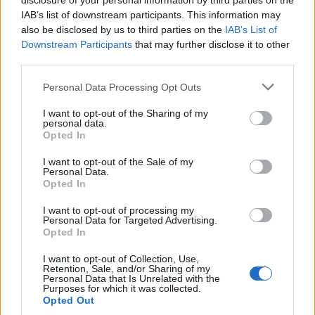
disclosure of your personal information by third parties on the
IAB’s list of downstream participants. This information may
also be disclosed by us to third parties on the
IAB’s List of
Downstream Participants
that may further disclose it to other
third parties.
Personal Data Processing Opt Outs
I want to opt-out of the Sharing of my
personal data.
ΚΟΙΝΩΝΙΑ
Opted In
Υπεγράφη το νέο Ειδικό Χωροταξικό για τον
Τουρισμό: Τι αλλάζει για ξενοδοχεία, νησιά
I want to opt-out of the Sale of my
Personal Data.
και επενδύσεις
Opted In
Νέους κανόνες για το πού και με ποιους όρους μπορούν να γίνονται
I want to opt-out of processing my
τουριστικές επενδύσεις στη χώρα φέρνει το νέο Ειδικό Χωροταξικό
Personal Data for Targeted Advertising.
Πλαίσιο για τον Τουρισμό, η Κοινή Υπουργική Απόφαση για το
Opted In
οποίο υπεγράφη σήμερα, Παρασκευή 7 Αυγούστου.
I want to opt-out of Collection, Use,
NEWSROOM
/
07 Αυγ 2026
Retention, Sale, and/or Sharing of my
Personal Data that Is Unrelated with the
Purposes for which it was collected.
Opted Out