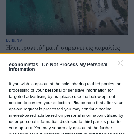
ΚΟΙΝΩΝΙΑ
Ηλεκτρονικό "μάτι" σαρώνει τις παραλίες-
Τι έδειξαν οι έλεγχοι
economistas -
Do Not Process My Personal
Περισσότεροι από 1.500 έλεγχοι έχουν πραγματοποιηθεί μέχρι
Information
σήμερα σε πάνω από 300 παραλίες και 450 επιχειρήσεις σε
ολόκληρη τη χώρα, στο πλαίσιο της εντατικής εφαρμογής του
νέου θεσμικού πλαισίου για την προστασία των αιγιαλών και των
If you wish to opt-out of the sale, sharing to third parties, or
παραλιών και τη διασφάλιση της ελεύθερης πρόσβασης των
processing of your personal or sensitive information for
πολιτών.
targeted advertising by us, please use the below opt-out
ΓΙΩΡΓΟΣ ΠΑΠΠΟΥΣ
section to confirm your selection. Please note that after your
/
07 Αυγ 2026
opt-out request is processed you may continue seeing
interest-based ads based on personal information utilized by
us or personal information disclosed to third parties prior to
your opt-out. You may separately opt-out of the further