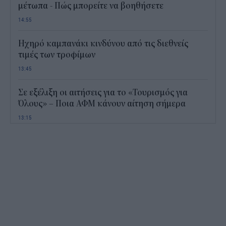
μέτωπα - Πώς μπορείτε να βοηθήσετε
14:55
Ηχηρό καμπανάκι κινδύνου από τις διεθνείς
τιμές των τροφίμων
13:45
Σε εξέλιξη οι αιτήσεις για το «Τουρισμός για
Όλους» – Ποια ΑΦΜ κάνουν αίτηση σήμερα
13:15
Καιρός με 40άρια το Σαββατοκύριακο: Οι πιο
ζεστές περιοχές
12:47
Νέος "φόρος" στα τσιγάρα για τις πυρκαγιές: Η
πρόταση για να πληρώνουν οι καπνοβιομηχανίες
350 εκατ. ευρώ τον χρόνο