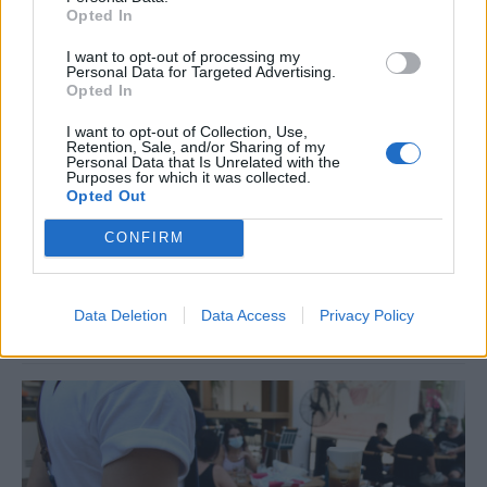
Opted In
I want to opt-out of processing my
Personal Data for Targeted Advertising.
Opted In
ΚΟΙΝΩΝΙΑ
I want to opt-out of Collection, Use,
Retention, Sale, and/or Sharing of my
Υπεγράφη το νέο Ειδικό Χωροταξικό για τον
Personal Data that Is Unrelated with the
Purposes for which it was collected.
Τουρισμό: Τι αλλάζει για ξενοδοχεία, νησιά
Opted Out
και επενδύσεις
CONFIRM
Νέους κανόνες για το πού και με ποιους όρους μπορούν να γίνονται
τουριστικές επενδύσεις στη χώρα φέρνει το νέο Ειδικό Χωροταξικό
Πλαίσιο για τον Τουρισμό, η Κοινή Υπουργική Απόφαση για το
οποίο υπεγράφη σήμερα, Παρασκευή 7 Αυγούστου.
Data Deletion
Data Access
Privacy Policy
NEWSROOM
/
07 Αυγ 2026