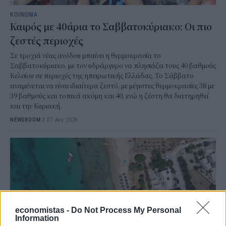
ΚΟΙΝΩΝΙΑ
Καιρός με 40άρια το Σαββατοκύριακο: Οι πιο
ζεστές περιοχές
Σε τροχιά νέας ανόδου μπαίνει η θερμοκρασία το
Σαββατοκύριακο, με τον υδράργυρο να πλησιάζει τους 40 βαθμούς
Κελσίου σε περιοχές της ηπειρωτικής Ελλάδας. Το Σάββατο
αναμένεται να είναι ιδιαίτερα ζεστό, με μέγιστες θερμοκρασίες 38 με
39 βαθμούς και τοπικά ακόμη και 40, ενώ η ζέστη θα διατηρηθεί
και την Κυριακή.
NEWSROOM
/
07 Αυγ 2026
economistas -
Do Not Process My Personal
Information