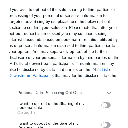
If you wish to opt-out of the sale, sharing to third parties, or
processing of your personal or sensitive information for
ΚΟΙΝΩΝΙΑ
targeted advertising by us, please use the below opt-out
Ηλεκτρονικό "μάτι" σαρώνει τις παραλίες-
section to confirm your selection. Please note that after your
opt-out request is processed you may continue seeing
Τι έδειξαν οι έλεγχοι
interest-based ads based on personal information utilized by
Περισσότεροι από 1.500 έλεγχοι έχουν πραγματοποιηθεί μέχρι
us or personal information disclosed to third parties prior to
σήμερα σε πάνω από 300 παραλίες και 450 επιχειρήσεις σε
your opt-out. You may separately opt-out of the further
ολόκληρη τη χώρα, στο πλαίσιο της εντατικής εφαρμογής του
disclosure of your personal information by third parties on the
νέου θεσμικού πλαισίου για την προστασία των αιγιαλών και των
IAB’s list of downstream participants. This information may
παραλιών και τη διασφάλιση της ελεύθερης πρόσβασης των
also be disclosed by us to third parties on the
IAB’s List of
πολιτών.
Downstream Participants
that may further disclose it to other
ΓΙΩΡΓΟΣ ΠΑΠΠΟΥΣ
/
07 Αυγ 2026
third parties.
Personal Data Processing Opt Outs
I want to opt-out of the Sharing of my
personal data.
Opted In
I want to opt-out of the Sale of my
Personal Data.