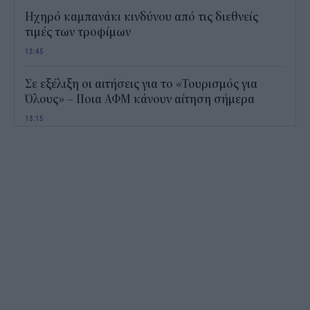
Ηχηρό καμπανάκι κινδύνου από τις διεθνείς
τιμές των τροφίμων
13:45
Σε εξέλιξη οι αιτήσεις για το «Τουρισμός για
Όλους» – Ποια ΑΦΜ κάνουν αίτηση σήμερα
13:15
Καιρός με 40άρια το Σαββατοκύριακο: Οι πιο
ζεστές περιοχές
12:47
Νέος "φόρος" στα τσιγάρα για τις πυρκαγιές: Η
πρόταση για να πληρώνουν οι καπνοβιομηχανίες
350 εκατ. ευρώ τον χρόνο
12:15
ΔΥΠΑ: Επίδομα περίπου 758 ευρώ για δύο μήνες