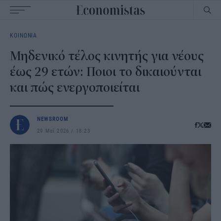
Main
ΚΟΙΝΩΝΙΑ
navigation
Μηδενικό τέλος κινητής για νέους
έως 29 ετών: Ποιοι το δικαιούνται
και πώς ενεργοποιείται
NEWSROOM
29 Μαΐ 2026
18:23