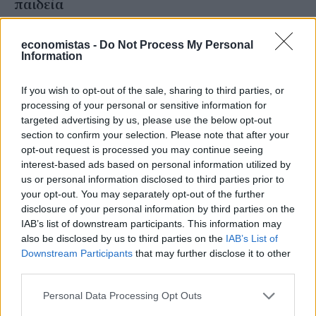
παιδεία
NEWSROOM
/
27 Σεπ 2020
economistas -
Do Not Process My Personal
Information
If you wish to opt-out of the sale, sharing to third parties, or
processing of your personal or sensitive information for
targeted advertising by us, please use the below opt-out
section to confirm your selection. Please note that after your
opt-out request is processed you may continue seeing
interest-based ads based on personal information utilized by
us or personal information disclosed to third parties prior to
your opt-out. You may separately opt-out of the further
disclosure of your personal information by third parties on the
IAB’s list of downstream participants. This information may
also be disclosed by us to third parties on the
IAB’s List of
ΕΠΙΧΕΙΡΗΣΕΙΣ
Downstream Participants
that may further disclose it to other
Ανθεκτικότητα της βιομηχανίας και των
third parties.
εξαγωγών στην κρίση
Personal Data Processing Opt Outs