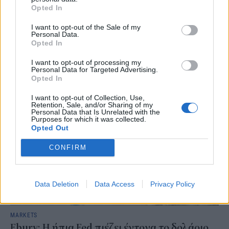
Τις ισχυρές επιδόσεις της ομάδας Market Strategy στην πιο
Opted In
πρόσφατη κατάταξη του Bloomberg, ανακοίνωσε η Ebury,
διεθνής εταιρεία χρηματοοικονομικών υπηρεσιών.
I want to opt-out of the Sale of my
Personal Data.
Καταλαμβάνοντας κορυφαίες θέσεις σε μία σειρά από κατηγορίες,
Opted In
η εταιρεία αναγνωρίζεται για την ακρίβεια των προβλέψεων της
πορείας του συναλλάγματος, στο δεύτερο τρίμηνο του 2026.
I want to opt-out of processing my
Personal Data for Targeted Advertising.
NEWSROOM
/
05 Αυγ 2026
Opted In
I want to opt-out of Collection, Use,
Retention, Sale, and/or Sharing of my
Personal Data that Is Unrelated with the
Purposes for which it was collected.
Opted Out
CONFIRM
Data Deletion
Data Access
Privacy Policy
MARKETS
Ebury: Η ήπια Fed πιέζει έντονα το δολάριο