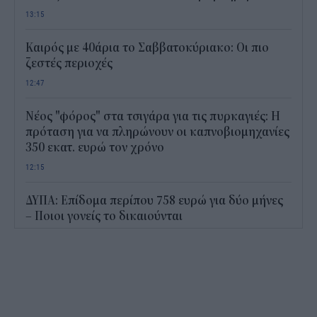
13:15
Καιρός με 40άρια το Σαββατοκύριακο: Οι πιο
ζεστές περιοχές
12:47
Νέος "φόρος" στα τσιγάρα για τις πυρκαγιές: Η
πρόταση για να πληρώνουν οι καπνοβιομηχανίες
350 εκατ. ευρώ τον χρόνο
12:15
ΔΥΠΑ: Επίδομα περίπου 758 ευρώ για δύο μήνες
– Ποιοι γονείς το δικαιούνται
11:34
Ηλεκτρονικό "μάτι" σαρώνει τις παραλίες- Τι
έδειξαν οι έλεγχοι
11:09