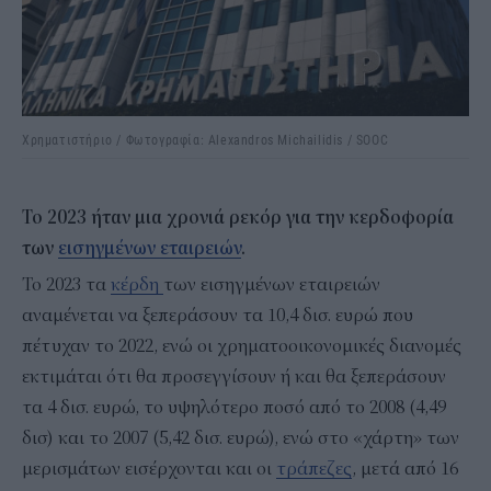
Χρηματιστήριο / Φωτογραφία: Alexandros Michailidis / SOOC
Το 2023 ήταν μια χρονιά ρεκόρ για την κερδοφορία
των
εισηγμένων εταιρειών
.
Το 2023 τα
κέρδη
των εισηγμένων εταιρειών
αναμένεται να ξεπεράσουν τα 10,4 δισ. ευρώ που
πέτυχαν το 2022, ενώ οι χρηματοοικονομικές διανομές
εκτιμάται ότι θα προσεγγίσουν ή και θα ξεπεράσουν
τα 4 δισ. ευρώ, το υψηλότερο ποσό από το 2008 (4,49
δισ) και το 2007 (5,42 δισ. ευρώ), ενώ στο «χάρτη» των
μερισμάτων εισέρχονται και οι
τράπεζες
, μετά από 16