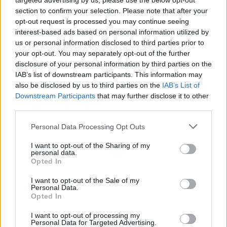
targeted advertising by us, please use the below opt-out
section to confirm your selection. Please note that after your
opt-out request is processed you may continue seeing
interest-based ads based on personal information utilized by
us or personal information disclosed to third parties prior to
your opt-out. You may separately opt-out of the further
MARKETS
disclosure of your personal information by third parties on the
Ebury: Ο πόλεμος στο Ιράν κρατά την ΕΚΤ σε
IAB’s list of downstream participants. This information may
επιφυλακή
also be disclosed by us to third parties on the
IAB’s List of
Downstream Participants
that may further disclose it to other
Του Roman Ziruk, Senior Market Analyst της εταιρείας διεθνών
πληρωμών Ebury
third parties.
NEWSROOM
/
21 Ιουλ 2026
Personal Data Processing Opt Outs
I want to opt-out of the Sharing of my
personal data.
Opted In
I want to opt-out of the Sale of my
Personal Data.
Opted In
I want to opt-out of processing my
Personal Data for Targeted Advertising.