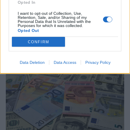
Opted In
I want to opt-out of Collection, Use,
Retention, Sale, and/or Sharing of my
MARKETS
Personal Data that Is Unrelated with the
Purposes for which it was collected.
Ebury: Οι αγορές αδιαφορούν για την
Opted Out
κλιμάκωση στα στενά του Ορμούζ
CONFIRM
Του Enrique Diaz-Alvarez, Chief Economist στην εταιρεία διεθνών
πληρωμών Ebury
NEWSROOM
/
20 Ιουλ 2026
Data Deletion
Data Access
Privacy Policy