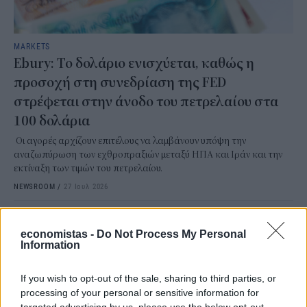
MARKETS
Ebury: Το δολάριο ενισχύεται, καθώς η
προσοχή στη συνεδρίαση της FED
στρέφεται στην άνοδο του πετρελαίου στα
100 δολάρια
Οι αγορές αρχίζουν επιτέλους να λαμβάνουν υπόψη την
αναζωπύρωση των εχθροπραξιών μεταξύ ΗΠΑ και Ιράν και την
εκτίναξη των τιμών του πετρελαίου.
NEWSROOM
/
27 Ιουλ 2026
economistas -
Do Not Process My Personal
Information
If you wish to opt-out of the sale, sharing to third parties, or
processing of your personal or sensitive information for