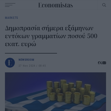
Main
MARKETS
navigation
Δημοπρασία σήμερα εξάμηνων
εντόκων γραμματίων ποσού 500
εκατ. ευρώ
NEWSROOM
27 Νοε 2024
08:45