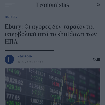
Main
MARKETS
navigation
Ebury: Οι αγορές δεν ταράζονται
υπερβολικά από το shutdown των
ΗΠΑ
NEWSROOM
02 Οκτ 2025
16:00