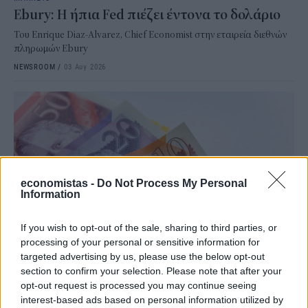
Ebury: Η ήπια Fed πιέζει έντονα το δολάριο
Του Enrique Diaz-Alvarez, Chief Economist στην εταιρεία διεθνών
πληρωμών Ebury
NEWSROOM
/
03 Αυγ 2026
economistas -
Do Not Process My Personal
Information
If you wish to opt-out of the sale, sharing to third parties, or
processing of your personal or sensitive information for
targeted advertising by us, please use the below opt-out
MARKETS
section to confirm your selection. Please note that after your
Ebury: Το δολάριο ενισχύεται, καθώς η
opt-out request is processed you may continue seeing
προσοχή στη συνεδρίαση της FED
interest-based ads based on personal information utilized by