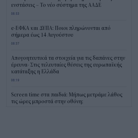
ενστάσεις – Το νέο σύστημα της ΑΑΔΕ
08:53
e-ΕΦΚΑ και ΔΥΠΑ: Ποιοι πληρώνονται από
σήμερα έως 14 Αυγούστου
08:37
Απογοητευτικά τα στοιχεία για τις δαπάνες στην
έρευνα- Στις τελευταίες θέσεις της ευρωπαϊκής
κατάταξης η Ελλάδα
08:19
Screen time στα παιδιά: Μήπως μετράμε λάθος
τις ώρες μπροστά στην οθόνη;
08:21
Power bank στο αεροπλάνο: Το λάθος που
κάνουν πολλοί πριν δώσουν τη βαλίτσα