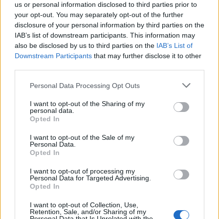
στρέφεται στην άνοδο του πετρελαίου στα
us or personal information disclosed to third parties prior to
your opt-out. You may separately opt-out of the further
100 δολάρια
disclosure of your personal information by third parties on the
Οι αγορές αρχίζουν επιτέλους να λαμβάνουν υπόψη την
IAB’s list of downstream participants. This information may
αναζωπύρωση των εχθροπραξιών μεταξύ ΗΠΑ και Ιράν και την
also be disclosed by us to third parties on the
IAB’s List of
εκτίναξη των τιμών του πετρελαίου.
Downstream Participants
that may further disclose it to other
third parties.
NEWSROOM
/
27 Ιουλ 2026
Personal Data Processing Opt Outs
I want to opt-out of the Sharing of my
personal data.
Opted In
I want to opt-out of the Sale of my
Personal Data.
Opted In
I want to opt-out of processing my
Personal Data for Targeted Advertising.
Opted In
I want to opt-out of Collection, Use,
MARKETS
Retention, Sale, and/or Sharing of my
Ebury: Ο πόλεμος στο Ιράν κρατά την ΕΚΤ σε
Personal Data that Is Unrelated with the