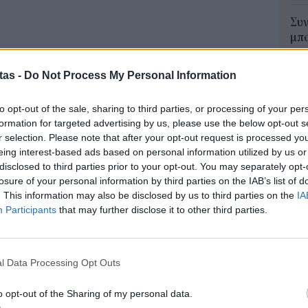
Συν
μπο
αν
20.
tas -
Do Not Process My Personal Information
πρέ
04 Α
to opt-out of the sale, sharing to third parties, or processing of your per
formation for targeted advertising by us, please use the below opt-out s
Για
r selection. Please note that after your opt-out request is processed y
φορ
ούνται στις θαλάσσιες μεταφορές
eing interest-based ads based on personal information utilized by us or
κά
disclosed to third parties prior to your opt-out. You may separately opt-
06 Α
losure of your personal information by third parties on the IAB’s list of
. This information may also be disclosed by us to third parties on the
IA
ρισσότερους από 10 εκατομμύρια επιβάτες, θα
Participants
that may further disclose it to other third parties.
e-Ε
νόλου των θαλάσσιων μεταφορών επιβατών στην
δικ
πρ
ευ
ον υψηλότερο αριθμό επιβατών: 85,4 εκατομμύρια,
l Data Processing Opt Outs
04 Α
ολούθησαν τα ελληνικά λιμάνια με 75,0
o opt-out of the Sharing of my personal data.
υνόλου της ΕΕ) και η Δανία με 41,2 εκατομμύρια