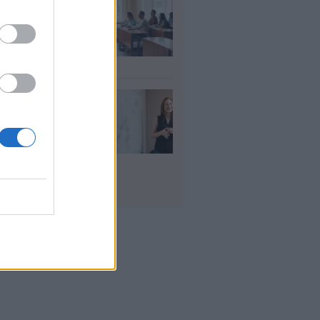
αιδευτικοί: Αύριο
8) ξεκινούν οι
ήσεις για 5.017
ιμους διορισμούς
υγ 2026
ρισμοί
αιδευτικών 2026:
ε βγαίνουν τα
ματα και τι
πει να προσέξουν
υποψήφιοι
υγ 2026