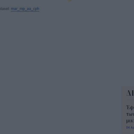
11:2
ΟΠ
της
min
11:0
Δ
Έφ
τω
μι
04 Α