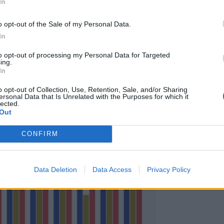
Εκπ
In
(5/
αιτ
o opt-out of the Sale of my Personal Data.
αλύτερο επιβατικό λιμάνι της ΕΕ το
μόν
In
04 Α
to opt-out of processing my Personal Data for Targeted
ing.
κά λιμάνια της ΕΕ κατέγραψαν πάνω από το ένα
Διο
In
ταφορών επιβατών της ΕΕ. Μεταξύ αυτών
εκπ
Πότ
o opt-out of Collection, Use, Retention, Sale, and/or Sharing
εσόγειο, 3 στη Βαλτική και 1 στον
ersonal Data that Is Unrelated with the Purposes for which it
ονό
lected.
πρέ
Out
οι 
CONFIRM
06 Α
Data Deletion
Data Access
Privacy Policy