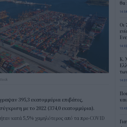
θα 
14:5
Οι 
ενί
Ενε
14:3
Κ. 
Ελλ
τω
stock
14:0
Ποι
γραψαν 395,3 εκατομμύρια επιβάτες,
και
ύγκριση με το 2022 (374,0 εκατομμύρια).
13:4
 ήταν κατά 5,5% χαμηλότερος από τα προ-COVID
Για