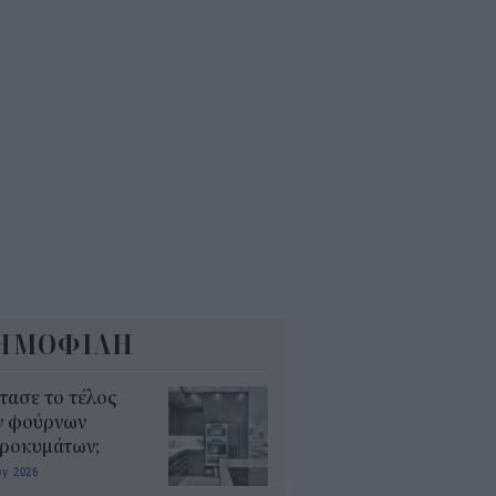
7
ΕΚΕΠΕ: Άνοιξε η πλατφόρμα
 ΑΑΔΕ για ενισχύσεις de
imis ύψους 24,6 εκατ.
8
ΗΜΟΦΙΛΗ
τασε το τέλος
ν φούρνων
κροκυμάτων;
υγ 2026