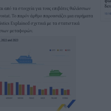
φως
δεν
ι από τα στοιχεία για τους επιβάτες θαλάσσιων
13:1
ostat. Το παρόν άρθρο παρουσιάζει μια ευρήματα
istics Explained σχετικά με τα στατιστικά
Τι 
σσιων μεταφορών.
διά
επ
12:2
Παι
202
προ
vo
11:5
Χα
Έρ
πρ
ερ