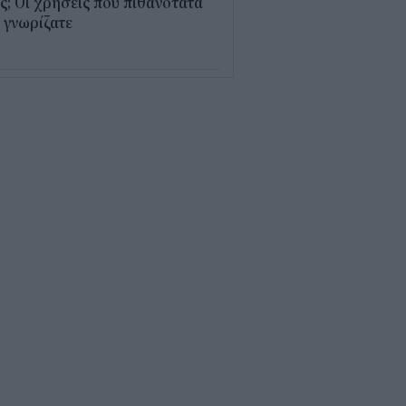
; Οι χρήσεις που πιθανότατα
 γνωρίζατε
0
παθαίνει ο εγκέφαλος στο
στημα και γιατί ανησυχούν οι
ιστήμονες
5
δικοί σταθμοί ΕΣΠΑ 2026 -
7: Πότε αναμένονται τα
σωρινά αποτελέσματα για τα
ucher
0
ρδαλιάς: Με το Παρατηρητήριο
γων αποκτούμε ένα από τα
ώτα ολοκληρωμένα ψηφιακά
γαλεία στην Ευρώπη