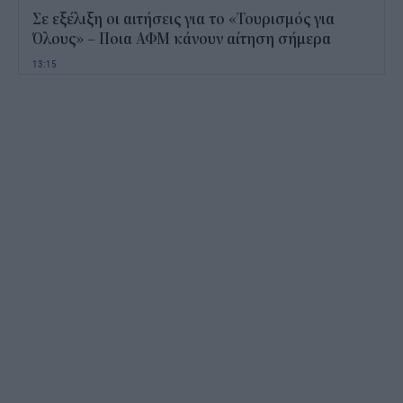
Σε εξέλιξη οι αιτήσεις για το «Τουρισμός για
Όλους» – Ποια ΑΦΜ κάνουν αίτηση σήμερα
13:15
Καιρός με 40άρια το Σαββατοκύριακο: Οι πιο
ζεστές περιοχές
12:47
Νέος "φόρος" στα τσιγάρα για τις πυρκαγιές: Η
πρόταση για να πληρώνουν οι καπνοβιομηχανίες
350 εκατ. ευρώ τον χρόνο
12:15
ΔΥΠΑ: Επίδομα περίπου 758 ευρώ για δύο μήνες
– Ποιοι γονείς το δικαιούνται
11:34