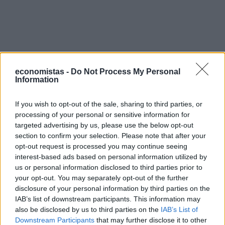
economistas -
Do Not Process My Personal
Information
Ακολουθήστε το
στο
Google News
και
If you wish to opt-out of the sale, sharing to third parties, or
μάθετε πρώτοι όλες τις ειδήσεις
processing of your personal or sensitive information for
Δείτε όλες τις τελευταίες
Ειδήσεις
από την Ελλάδα και
targeted advertising by us, please use the below opt-out
section to confirm your selection. Please note that after your
τον Κόσμο, στο
opt-out request is processed you may continue seeing
interest-based ads based on personal information utilized by
us or personal information disclosed to third parties prior to
TAGS
your opt-out. You may separately opt-out of the further
στεφανος γκικας
πράσινη μετάβαση
Ελλάδα
disclosure of your personal information by third parties on the
IAB’s list of downstream participants. This information may
also be disclosed by us to third parties on the
IAB’s List of
Downstream Participants
that may further disclose it to other