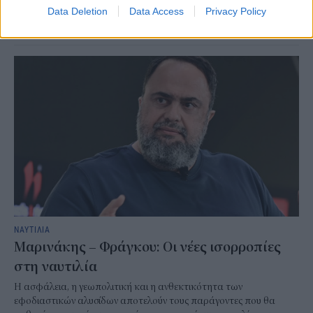
Data Deletion
Data Access
Privacy Policy
Ναυτικών Δοκίμων, την Πέμπτη 9 Ιουλίου 2026.
NEWSROOM
/
13 Ιουλ 2026
ΝΑΥΤΙΛΙΑ
Μαρινάκης – Φράγκου: Οι νέες ισορροπίες
στη ναυτιλία
Η ασφάλεια, η γεωπολιτική και η ανθεκτικότητα των
εφοδιαστικών αλυσίδων αποτελούν τους παράγοντες που θα