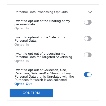
ΣΧΕΤΙΚΑ
third parties.
Personal Data Processing Opt Outs
I want to opt-out of the Sharing of my
personal data.
Opted In
I want to opt-out of the Sale of my
Personal Data.
Opted In
I want to opt-out of processing my
Personal Data for Targeted Advertising.
Opted In
I want to opt-out of Collection, Use,
ΝΑΥΤΙΛΙΑ
Retention, Sale, and/or Sharing of my
Η Ένωση Ελλήνων Εφοπλιστών στηρίζει
Personal Data that Is Unrelated with the
Purposes for which it was collected.
έμπρακτα την αριστεία και τη νέα γενιά με
Opted Out
365 υποτροφίες
CONFIRM
Με ιδιαίτερη επιτυχία πραγματοποιήθηκε η εκδήλωση απονομής
των 365 Υποτροφιών της Ένωσης Ελλήνων Εφοπλιστών για το
ακαδημαϊκό έτος 2026-2027, στον εμβληματικό χώρο της Σχολής