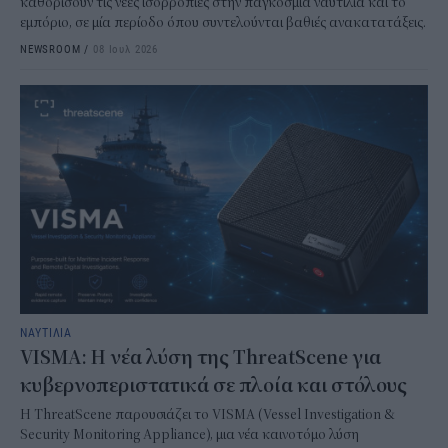
καθορίσουν τις νέες ισορροπίες στην παγκόσμια ναυτιλία και το
εμπόριο, σε μία περίοδο όπου συντελούνται βαθιές ανακατατάξεις.
NEWSROOM
/
08 Ιουλ 2026
ΝΑΥΤΙΛΙΑ
VISMA: Η νέα λύση της ThreatScene για
κυβερνοπεριστατικά σε πλοία και στόλους
Η ThreatScene παρουσιάζει το VISMA (Vessel Investigation &
Security Monitoring Appliance), μια νέα καινοτόμο λύση