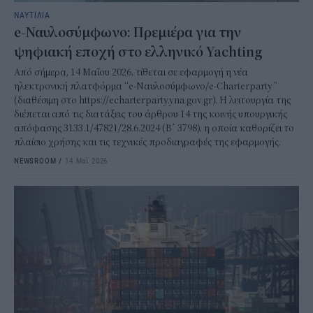
ΝΑΥΤΙΛΙΑ
e-Ναυλοσύμφωνο: Πρεμιέρα για την
ψηφιακή εποχή στο ελληνικό Yachting
Από σήμερα, 14 Μαΐου 2026, τίθεται σε εφαρμογή η νέα
ηλεκτρονική πλατφόρμα “e-Ναυλοσύμφωνο/e-Charterparty”
(διαθέσιμη στο https://echarterparty.yna.gov.gr). Η λειτουργία της
διέπεται από τις διατάξεις του άρθρου 14 της κοινής υπουργικής
απόφασης 3133.1/47821/28.6.2024 (Β΄ 3798), η οποία καθορίζει το
πλαίσιο χρήσης και τις τεχνικές προδιαγραφές της εφαρμογής.
NEWSROOM
/
14 Μαΐ 2026