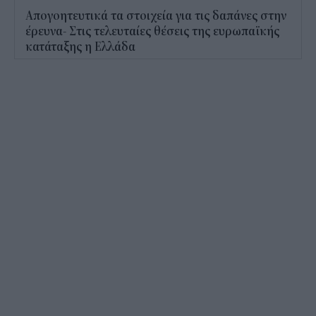
Απογοητευτικά τα στοιχεία για τις δαπάνες στην
έρευνα- Στις τελευταίες θέσεις της ευρωπαϊκής
κατάταξης η Ελλάδα
08:19
Screen time στα παιδιά: Μήπως μετράμε λάθος
τις ώρες μπροστά στην οθόνη;
08:21
Power bank στο αεροπλάνο: Το λάθος που
κάνουν πολλοί πριν δώσουν τη βαλίτσα
08:12
Επίδομα παιδιού Α21: Πότε θα πληρωθεί μετά το
καλοκαίρι
08:00