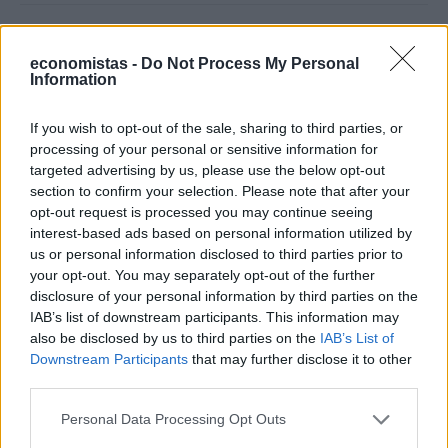
economistas -
Do Not Process My Personal
Information
If you wish to opt-out of the sale, sharing to third parties, or
processing of your personal or sensitive information for
targeted advertising by us, please use the below opt-out
section to confirm your selection. Please note that after your
opt-out request is processed you may continue seeing
interest-based ads based on personal information utilized by
us or personal information disclosed to third parties prior to
your opt-out. You may separately opt-out of the further
ΚΟΙΝΩΝΙΑ
disclosure of your personal information by third parties on the
Διόδια: Ποιοι περνούν δωρεάν το τριήμερο
IAB’s list of downstream participants. This information may
του Αγίου Πνεύματος
also be disclosed by us to third parties on the
IAB’s List of
Downstream Participants
that may further disclose it to other
NEWSROOM
/
25 Μαΐ 2026
third parties.
Personal Data Processing Opt Outs