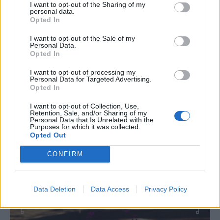
I want to opt-out of the Sharing of my
personal data.
Opted In
I want to opt-out of the Sale of my
Personal Data.
Opted In
I want to opt-out of processing my
Personal Data for Targeted Advertising.
Opted In
I want to opt-out of Collection, Use,
ΤΕΧΝΟΛΟΓΙΑ
Retention, Sale, and/or Sharing of my
Personal Data that Is Unrelated with the
"Τεχνητή Νοημοσύνη για όλους": Πρακτικός
Purposes for which it was collected.
Opted Out
οδηγός για την καθημερινότητα, την εργασία
και τη μάθηση
CONFIRM
NEWSROOM
/
25 Μαΐ 2026
Data Deletion
Data Access
Privacy Policy