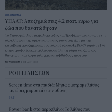
ΟΙΚΟΝΟΜΙΑ
ΥΠΑΑΤ: Αποζημιώσεις 4,2 εκατ. ευρώ για
ζώα που θανατώθηκαν
Το Υπουργείο Αγροτικής Ανάπτυξης και Τροφίμων ανακοίνωσε την
ολοκλήρωση της οριστικοποίησης των στοιχείων για την
καταβολή αποζημιώσεων συνολικού ύψους 4.218.469 ευρώ σε 176
κτηνοτροφικές εκμεταλλεύσεις σε όλη τη χώρα για ζώα που
θανατώθηκαν λόγω ευλογιάς και αφθώδους πυρετού.
NEWSROOM
/
04 Αυγ 2026
ΡΟΗ ΕΙΔΗΣΕΩΝ
Screen time στα παιδιά: Μήπως μετράμε λάθος
τις ώρες μπροστά στην οθόνη;
08:21
Power bank στο αεροπλάνο: Το λάθος που