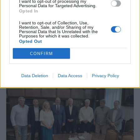
I want to opt-out of processing my
δημόσια συστήματα Υγείας- Τι δείχνουν τα
Personal Data for Targeted Advertising.
Opted In
στοιχεία της Eurostat
Εν αναμονή των αποφάσεων της Κομισιόν, για το αν και πόσο θα
I want to opt-out of Collection, Use,
Retention, Sale, and/or Sharing of my
αυξηθεί η φορολογία στα καπνικά προϊόντα, ως μέσο
Personal Data that Is Unrelated with the
αυτοχρηματοδότησης του νέου Ευρωπαϊκού Πολυετούς
Purposes for which it was collected.
Προϋπολογισμού, τα νέα στοιχεία της Eurostat ενισχύουν τα
Opted Out
επιχειρήματα όσων υποστηρίζουν ότι η αύξηση της φορολογίας
στα καπνικά δεν θα ωφελήσει μόνο τα κοινοτικά ταμεία, αλλά και
CONFIRM
τα δημόσια συστήματα υγείας.
ΓΙΩΡΓΟΣ ΠΑΠΠΟΥΣ
/
06 Αυγ 2026
Data Deletion
Data Access
Privacy Policy