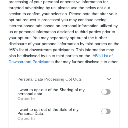
τιμές των τροφίμων
processing of your personal or sensitive information for
targeted advertising by us, please use the below opt-out
Με φόντο τις διεργασίες για τη διαμόρφωση ενός φτηνότερου
section to confirm your selection. Please note that after your
"πακέτου" τροφίμων και άλλων ειδών ευρείας κατανάλωσης στο
opt-out request is processed you may continue seeing
εσωτερικό της χώρας, τα στοιχεία από τις διεθνείς αγορές
interest-based ads based on personal information utilized by
σκορπίζουν προβληματισμό.
us or personal information disclosed to third parties prior to
ΓΙΩΡΓΟΣ ΠΑΠΠΟΥΣ
/
07 Αυγ 2026
your opt-out. You may separately opt-out of the further
disclosure of your personal information by third parties on the
IAB’s list of downstream participants. This information may
also be disclosed by us to third parties on the
IAB’s List of
Downstream Participants
that may further disclose it to other
third parties.
Personal Data Processing Opt Outs
I want to opt-out of the Sharing of my
personal data.
Opted In
I want to opt-out of the Sale of my
Personal Data.
ΟΙΚΟΝΟΜΙΑ
Opted In
Το κάπνισμα βλάπτει σοβαρά και τα