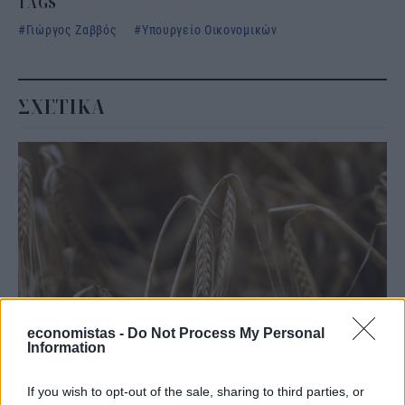
TAGS
Γιώργος Ζαββός
Υπουργείο Οικονομικών
ΣΧΕΤΙΚΑ
economistas -
Do Not Process My Personal
Information
ΟΙΚΟΝΟΜΙΑ
Ηχηρό καμπανάκι κινδύνου από τις διεθνείς
If you wish to opt-out of the sale, sharing to third parties, or