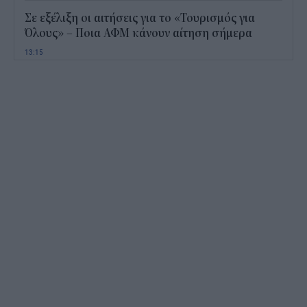
Σε εξέλιξη οι αιτήσεις για το «Τουρισμός για
Όλους» – Ποια ΑΦΜ κάνουν αίτηση σήμερα
13:15
Καιρός με 40άρια το Σαββατοκύριακο: Οι πιο
ζεστές περιοχές
12:47
Νέος "φόρος" στα τσιγάρα για τις πυρκαγιές: Η
πρόταση για να πληρώνουν οι καπνοβιομηχανίες
350 εκατ. ευρώ τον χρόνο
12:15
ΔΥΠΑ: Επίδομα περίπου 758 ευρώ για δύο μήνες
– Ποιοι γονείς το δικαιούνται
11:34