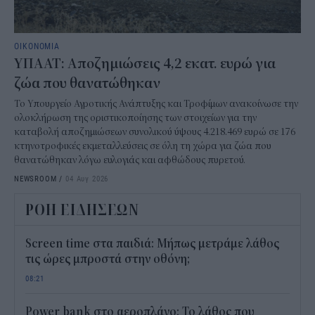
ΟΙΚΟΝΟΜΙΑ
ΥΠΑΑΤ: Αποζημιώσεις 4,2 εκατ. ευρώ για
ζώα που θανατώθηκαν
Το Υπουργείο Αγροτικής Ανάπτυξης και Τροφίμων ανακοίνωσε την
ολοκλήρωση της οριστικοποίησης των στοιχείων για την
καταβολή αποζημιώσεων συνολικού ύψους 4.218.469 ευρώ σε 176
κτηνοτροφικές εκμεταλλεύσεις σε όλη τη χώρα για ζώα που
θανατώθηκαν λόγω ευλογιάς και αφθώδους πυρετού.
NEWSROOM
/
04 Αυγ 2026
ΡΟΗ ΕΙΔΗΣΕΩΝ
Screen time στα παιδιά: Μήπως μετράμε λάθος
τις ώρες μπροστά στην οθόνη;
08:21
Power bank στο αεροπλάνο: Το λάθος που