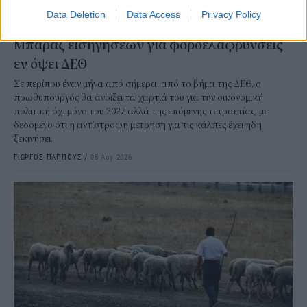
Data Deletion
Data Access
Privacy Policy
ΟΙΚΟΝΟΜΙΑ
Μπαράζ εισηγήσεων για φοροελαφρύνσεις
εν όψει ΔΕΘ
Σε περίπου έναν μήνα από σήμερα, από το βήμα της ΔΕΘ, ο
πρωθυπουργός θα ανοίξει τα χαρτιά του για την οικονομική
πολιτική όχι μόνο του 2027 αλλά της επόμενης τετραετίας, με
δεδομένο ότι η αντίστροφη μέτρηση για τις κάλπες έχει ήδη
ξεκινήσει.
ΓΙΩΡΓΟΣ ΠΑΠΠΟΥΣ
/
05 Αυγ 2026