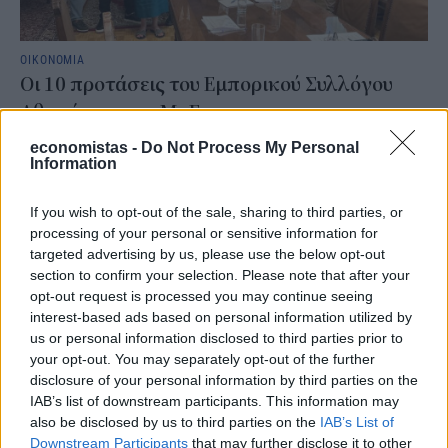
ΟΙΚΟΝΟΜΙΑ
Οι 10 προτάσεις του Εμπορικού Συλλόγου
Αθηνών για τις ΜμΕ
Με τον Υφυπουργό Εθνικής Οικονομίας και Οικονομικών, Δημήτρη
economistas -
Do Not Process My Personal
Μαρκόπουλο, συναντήθηκε το Διοικητικό Συμβούλιο του
Information
Εμπορικού Συλλόγου Αθηνών, την Τρίτη 4 Αυγούστου.
NEWSROOM
/
05 Αυγ 2026
If you wish to opt-out of the sale, sharing to third parties, or
processing of your personal or sensitive information for
targeted advertising by us, please use the below opt-out
section to confirm your selection. Please note that after your
opt-out request is processed you may continue seeing
interest-based ads based on personal information utilized by
us or personal information disclosed to third parties prior to
your opt-out. You may separately opt-out of the further
disclosure of your personal information by third parties on the
IAB’s list of downstream participants. This information may
also be disclosed by us to third parties on the
IAB’s List of
Downstream Participants
that may further disclose it to other