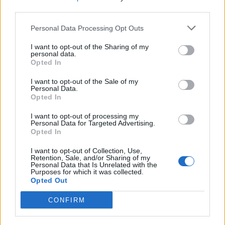
third parties.
ΟΙΚΟΝΟΜΙΑ
Personal Data Processing Opt Outs
Από ρεκόρ σε ρεκόρ ο Εξωδικαστικός
I want to opt-out of the Sharing of my
Σημαντικό ορόσημο κατέγραψε τον Ιούλιο ο Εξωδικαστικός
personal data.
Μηχανισμός. Οι συνολικές ρυθμίσεις ξεπέρασαν τα 20 δισ. ευρώ από
Opted In
την έναρξη λειτουργίας της πλατφόρμας. Συνολικά, μέχρι το τέλος
Ιουλίου, έχουν ολοκληρωθεί 66.578 ρυθμίσεις, οι οποίες
I want to opt-out of the Sale of my
Personal Data.
αντιστοιχούν σε αρχικές οφειλές ύψους 20,19 δισ. ευρώ.
Opted In
NEWSROOM
/
05 Αυγ 2026
I want to opt-out of processing my
Personal Data for Targeted Advertising.
Opted In
I want to opt-out of Collection, Use,
Retention, Sale, and/or Sharing of my
Personal Data that Is Unrelated with the
Purposes for which it was collected.
Opted Out
CONFIRM