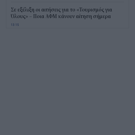
Σε εξέλιξη οι αιτήσεις για το «Τουρισμός για
Όλους» – Ποια ΑΦΜ κάνουν αίτηση σήμερα
13:15
Καιρός με 40άρια το Σαββατοκύριακο: Οι πιο
ζεστές περιοχές
12:47
Νέος "φόρος" στα τσιγάρα για τις πυρκαγιές: Η
πρόταση για να πληρώνουν οι καπνοβιομηχανίες
350 εκατ. ευρώ τον χρόνο
12:15
ΔΥΠΑ: Επίδομα περίπου 758 ευρώ για δύο μήνες
– Ποιοι γονείς το δικαιούνται
11:34