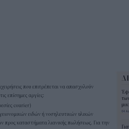
Δημ
Οκτ
ανα
10:3
Δ
πιχειρήσεις που επιτρέπεται να απασχολούν
Έφ
τις επίσημες αργίες:
τω
μι
εσίες courier)
04 Α
γειονομικών ειδών ή νοσηλευτικών υλικών
ν προς καταστήματα λιανικής πωλήσεως. Για την
Για