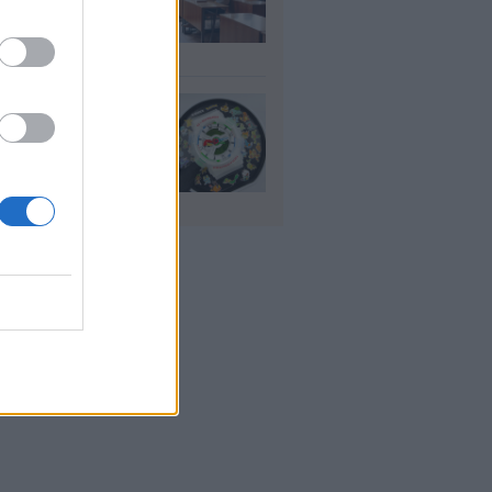
ήσεις για 5.017
ιμους διορισμούς
υγ 2026
io: Το νέο G-
OCK Pokémon για
30 χρόνια του
nchise
υγ 2026