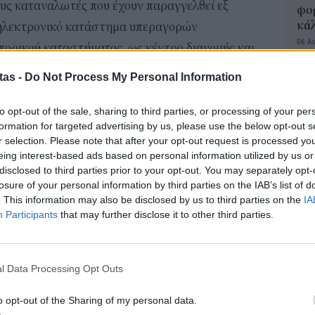
ς καταναλωτές που έχουν παραγγελθεί εξ
φορ
κά
ηλεκτρονικό κατάστημα υπεραγορών
06 Α
μπορικού καταστήματος, ως κέντρο διανομής και
σικό κατάστημα λιανικής πώλησης και οι
tas -
Do Not Process My Personal Information
Συν
μπο
αν
ορά και διανομή προς νοσηλευτικά ιδρύματα
to opt-out of the sale, sharing to third parties, or processing of your per
20.
formation for targeted advertising by us, please use the below opt-out s
κού
r selection. Please note that after your opt-out request is processed y
πρέ
cs»), ιδίως, παραλαβής, αποθήκευσης, συλλογής και
eing interest-based ads based on personal information utilized by us or
04 Α
disclosed to third parties prior to your opt-out. You may separately opt-
ι επισκευής και συντήρησης περονοφόρων και
losure of your personal information by third parties on the IAB’s list of
e-Ε
. This information may also be disclosed by us to third parties on the
IA
δικ
Participants
that may further disclose it to other third parties.
ared services centers») ομίλων επιχειρήσεων,
πρ
ευ
ής, του ανθρώπινου δυναμικού, της μισθοδοσίας,
04 Α
 συμμόρφωσης, των προμηθειών και άλλων
l Data Processing Opt Outs
ers») και εν γένει μηχανογραφικών κέντρων
Εκπ
o opt-out of the Sharing of my personal data.
(5/