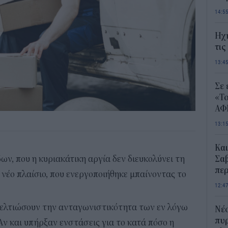
14:5
Ηχ
τις
13:4
Σε 
«Το
ΑΦ
13:1
Και
ν, που η κυριακάτικη αργία δεν διευκολύνει τη
Σαβ
περ
 νέο πλαίσιο, που ενεργοποιήθηκε μπαίνοντας το
12:4
βελτιώσουν την ανταγωνιστικότητα των εν λόγω
Νέο
πυρ
Αν και υπήρξαν ενστάσεις για το κατά πόσο η