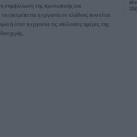
πλη
τη συμφιλίωση της προσωπικής και
350
να επιτρέπεται η εργασία σε κλάδους που είναι
12:1
ομία ή όταν η εργασία τις υπόλοιπες ημέρες της
ΔΥΠ
 δυσχερής.
για
δικ
11:3
Ηλε
παρ
11:0
Υπε
Χωρ
αλλ
επε
10:5