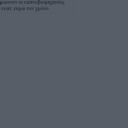
ρώνουν οι καπνοβιομηχανίες
 εκατ. ευρώ τον χρόνο
5
Α: Επίδομα περίπου 758 ευρώ
 δύο μήνες – Ποιοι γονείς το
αιούνται
4
κτρονικό "μάτι" σαρώνει τις
αλίες- Τι έδειξαν οι έλεγχοι
9
γράφη το νέο Ειδικό
οταξικό για τον Τουρισμό: Τι
άζει για ξενοδοχεία, νησιά και
νδύσεις
6