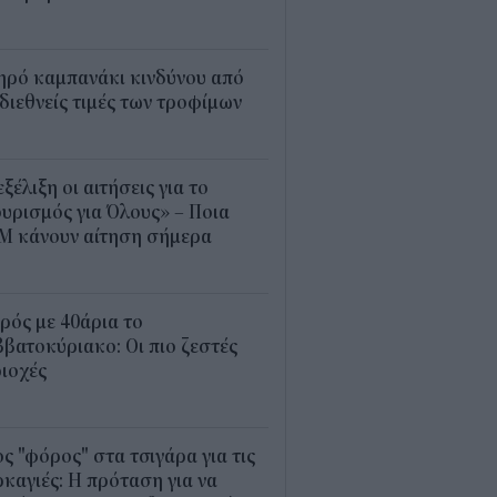
5
ηρό καμπανάκι κινδύνου από
 διεθνείς τιμές των τροφίμων
5
εξέλιξη οι αιτήσεις για το
υρισμός για Όλους» – Ποια
Μ κάνουν αίτηση σήμερα
5
ρός με 40άρια το
βατοκύριακο: Οι πιο ζεστές
ιοχές
7
ς "φόρος" στα τσιγάρα για τις
καγιές: Η πρόταση για να