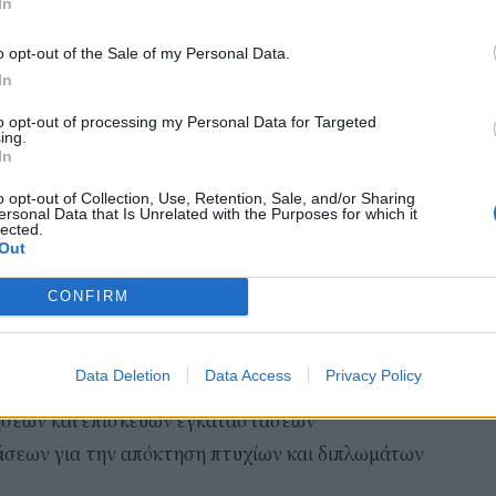
αιτ
In
ου
μόν
ύ κέντρου εξυπηρέτησης και τεχνικής
o opt-out of the Sale of my Personal Data.
04 Α
In
Cas
ος και λατομείων, εξόρυξης ορυκτών και
to opt-out of processing my Personal Data for Targeted
SH
ing.
τα 
In
fra
o opt-out of Collection, Use, Retention, Sale, and/or Sharing
06 Α
ιων.
ersonal Data that Is Unrelated with the Purposes for which it
lected.
ον περιπτώσεις επιχειρήσεων, εκμεταλλεύσεων,
Out
 όπου είναι δυνατή η λειτουργία και απασχόληση
CONFIRM
ιακές και τις επίσημες αργίες μετά από άδεια της
εκριμένα προστίθενται:
Data Deletion
Data Access
Privacy Policy
ι υποκαταστήματα τραπεζών
ήσεων και επισκευών εγκαταστάσεων
τάσεων για την απόκτηση πτυχίων και διπλωμάτων