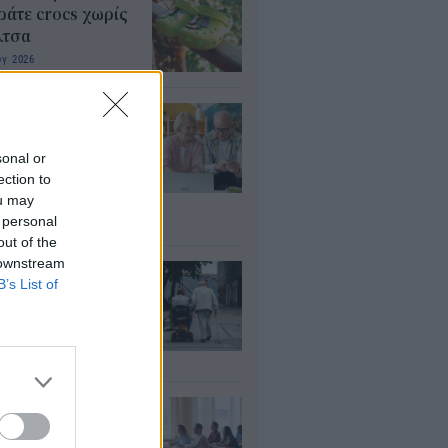
άτε crocs χωρίς
λτσα
υγ 2026
τάξεις: Ποιοι
ρεί να λάβουν
αδρομικά έως
sonal or
000 ευρώ – Τι
ection to
ou may
πει να ελέγξουν
 personal
υγ 2026
out of the
 downstream
ΦΚΑ: Ποιοι
B’s List of
αιούνται
οσαύξηση έως 846
ρώ στη σύνταξη
υγ 2026
αιδευτικοί: Αύριο
8) ξεκινούν οι