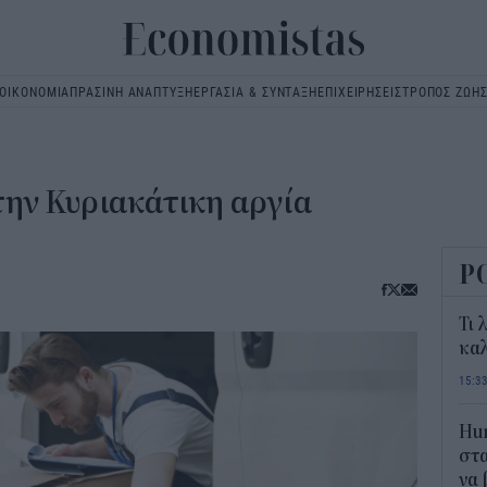
ΟΙΚΟΝΟΜΙΑ
ΠΡΑΣΙΝΗ ΑΝΑΠΤΥΞΗ
ΕΡΓΑΣΙΑ & ΣΥΝΤΑΞΗ
ΕΠΙΧΕΙΡΗΣΕΙΣ
ΤΡΟΠΟΣ ΖΩΗ
Main
navigation
 την Κυριακάτικη αργία
Ρ
Τι 
καλ
15:3
Hum
στα
να