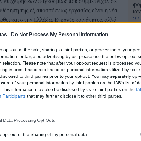
ν επιχειρήσεων παγκοσμίως που συμμετείχαν σε
φορ
ιοθέτηση της εξ αποστάσεως εργασίας είναι η νέα
κά
06 Α
ρθει και στην Ελλάδα. Ενεργές κοινότητες, αλλά
 όχι μόνο στην Αθήνα αλλά στη Ρόδο, στην Κρήτη,
tas -
Do Not Process My Personal Information
Συν
μπο
αν
ύς τους εργαζόμενους σε μια χώρα; Το γεγονός ότι
to opt-out of the sale, sharing to third parties, or processing of your per
20.
formation for targeted advertising by us, please use the below opt-out s
 διαστήματα, αναδεικνύει τη σπουδαιότητα της
r selection. Please note that after your opt-out request is processed y
πρέ
ης κι εδώ «κουμπώνει» το πλαίσιο των
eing interest-based ads based on personal information utilized by us or
04 Α
disclosed to third parties prior to your opt-out. You may separately opt-
ο, όμως, έχει ακόμα «κενά». Φυσικά ψηλά στη
losure of your personal information by third parties on the IAB’s list of
e-Ε
τητα ζωής και επ’ αυτού είναι λίαν αποκαλυπτική η
. This information may also be disclosed by us to third parties on the
IA
δικ
η
Participants
that may further disclose it to other third parties.
 2021», όπου η Ελλάδα κατατάσσεται 34
στις
πρ
ευ
ων. Ωστόσο, ειδικά όσον αφορά στο κριτήριο της
04 Α
άζουν θετικό πρόσημο, με αποτέλεσμα στην
l Data Processing Opt Outs
η
 κατατάσσεται 19
.
Εκπ
o opt-out of the Sharing of my personal data.
(5/