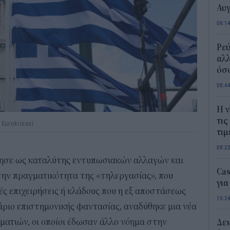
Αυ
09:1
Ρεύ
αλλ
όσο
08:4
Η ν
τις
Eurokinissi
τιμ
08:2
γησε ως καταλύτης εντυπωσιακών αλλαγών και
Ca
την πραγματικότητα της «τηλεργασίας», που
για
ές επιχειρήσεις ή κλάδους που η εξ αποστάσεως
15:2
ιο επιστημονικής φαντασίας, αναδύθηκε μια νέα
ματιών, οι οποίοι έδωσαν άλλο νόημα στην
Δε