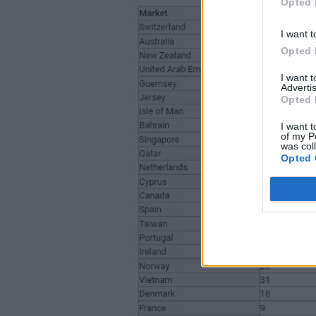
Opted 
I want t
Opted 
I want 
Advertis
Opted 
I want t
of my P
was col
Opted 