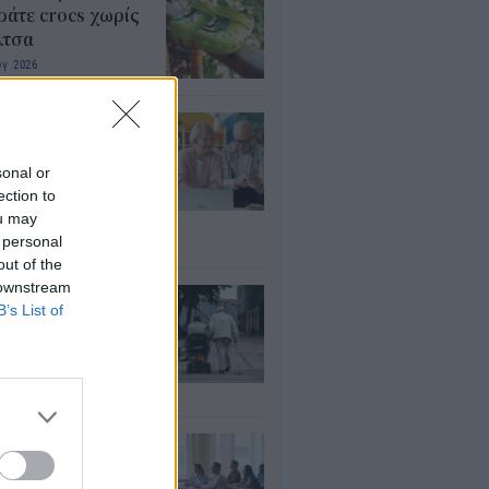
άτε crocs χωρίς
λτσα
υγ 2026
τάξεις: Ποιοι
ρεί να λάβουν
αδρομικά έως
sonal or
000 ευρώ – Τι
ection to
ou may
πει να ελέγξουν
 personal
υγ 2026
out of the
 downstream
ΦΚΑ: Ποιοι
B’s List of
αιούνται
οσαύξηση έως 846
ρώ στη σύνταξη
υγ 2026
αιδευτικοί: Αύριο
8) ξεκινούν οι