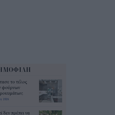
; Οι χρήσεις που πιθανότατα
 γνωρίζατε
0
ΗΜΟΦΙΛΗ
τασε το τέλος
ν φούρνων
κροκυμάτων;
υγ 2026
τί δεν πρέπει να