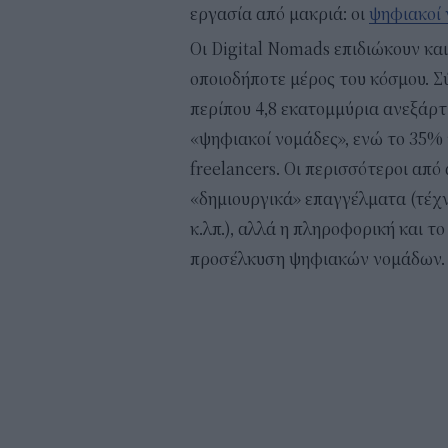
εργασία από μακριά: οι
ψηφιακοί 
Οι Digital Nomads επιδιώκουν κα
οποιοδήποτε μέρος του κόσμου. Σ
περίπου 4,8 εκατομμύρια ανεξάρ
«ψηφιακοί νομάδες», ενώ το 35% 
freelancers. Οι περισσότεροι απ
«δημιουργικά» επαγγέλματα (τέχν
κ.λπ.), αλλά η πληροφορική και 
προσέλκυση ψηφιακών νομάδων.