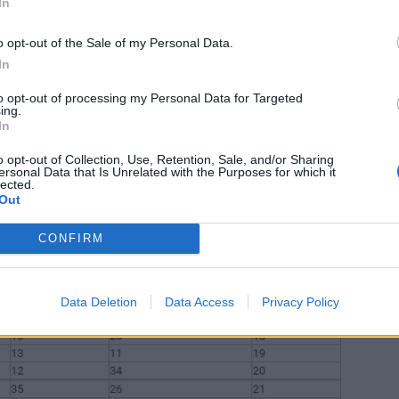
αιτ
In
μόν
o opt-out of the Sale of my Personal Data.
04 Α
In
Διο
to opt-out of processing my Personal Data for Targeted
εκπ
ing.
Πότ
In
ονό
o opt-out of Collection, Use, Retention, Sale, and/or Sharing
πρέ
ersonal Data that Is Unrelated with the Purposes for which it
οι 
lected.
Out
06 Α
CONFIRM
Data Deletion
Data Access
Privacy Policy