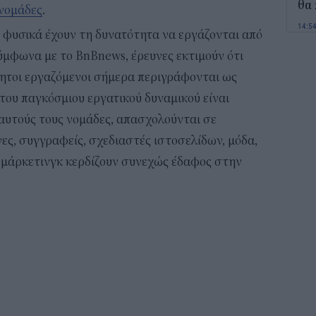
θα 
νομάδες
.
14:5
ι φυσικά έχουν τη δυνατότητα να εργάζονται από
ύμφωνα με το BnBnews, έρευνες εκτιμούν ότι
Οι 
ενί
τητοι εργαζόμενοι σήμερα περιγράφονται ως
Ενε
του παγκόσμιου εργατικού δυναμικού είναι
14:3
ό αυτούς τους νομάδες, απασχολούνται σε
ες, συγγραφείς, σχεδιαστές ιστοσελίδων, μόδα,
Κ. 
Ελλ
το μάρκετινγκ κερδίζουν συνεχώς έδαφος στην
τω
14:0
Ποι
και
13:4
Για