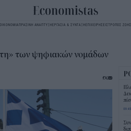
ΟΙΚΟΝΟΜΙΑ
ΠΡΑΣΙΝΗ ΑΝΑΠΤΥΞΗ
ΕΡΓΑΣΙΑ & ΣΥΝΤΑΞΗ
ΕΠΙΧΕΙΡΗΣΕΙΣ
ΤΡΟΠΟΣ ΖΩΗ
Main
navigation
ρτη» των ψηφιακών νομάδων
Ρ
Πλ
Δεκ
πί
09:4
Συν
διπ