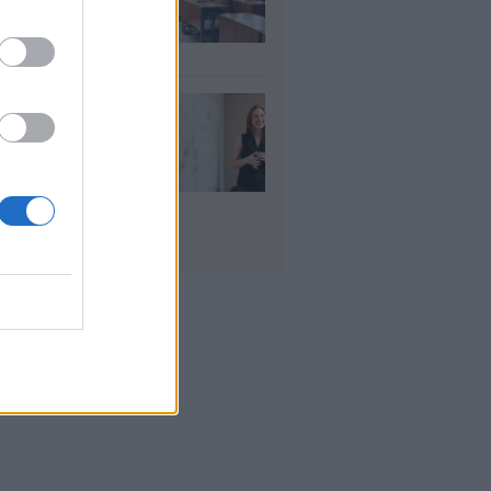
ήσεις για 5.017
ιμους διορισμούς
υγ 2026
ρισμοί
αιδευτικών 2026:
ε βγαίνουν τα
ματα και τι
πει να προσέξουν
υποψήφιοι
υγ 2026