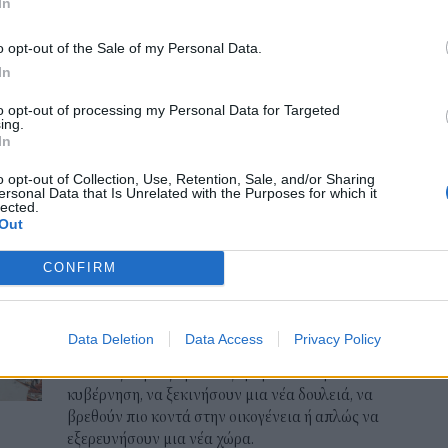
Συνεργατικοί χώροι: Το προφίλ
In
των εργαζομένων και γιατί
Παι
o opt-out of the Sale of my Personal Data.
προτιμούν την Ελλάδα
ΕΣΠ
In
Σταθερή αύξηση παρατηρείται στον αριθμό των
Πότ
ψηφιακών νομάδων και γενικότερα των ξένων
πρ
to opt-out of processing my Personal Data for Targeted
ing.
επαγγελματιών που επιλέγουν την Ελλάδα ως
απο
In
χώρα εργασίας.
vo
06 Α
o opt-out of Collection, Use, Retention, Sale, and/or Sharing
NEWSROOM
/
25 Νοε 2024
ersonal Data that Is Unrelated with the Purposes for which it
lected.
Out
ΔΙΕΘΝΗ
Ποιες είναι οι πιο προσιτές
CONFIRM
ευρωπαϊκές χώρες για
οικονομικούς μετανάστες
Data Deletion
Data Access
Privacy Policy
Οι άνθρωποι μετακομίζουν στο εξωτερικό για
πολλούς λόγους - για να ξεφύγουν από μια
κυβέρνηση, να ξεκινήσουν μια νέα δουλειά, να
βρεθούν πιο κοντά στην οικογένεια ή απλώς να
εξερευνήσουν μια νέα χώρα.