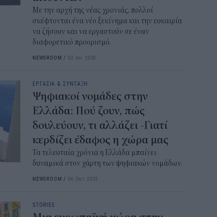
ΑΦ
Με την αρχή της νέας χρονιάς, πολλοί
σκέφτονται ένα νέο ξεκίνημα και την ευκαιρία
13:1
να ζήσουν και να εργαστούν σε έναν
διαφορετικό προορισμό.
Και
Σαβ
NEWSROOM
/
02 Ιαν 2026
περ
12:4
ΕΡΓΑΣΙΑ & ΣΥΝΤΑΞΗ
Ψηφιακοί νομάδες στην
Νέο
Ελλάδα: Πού ζουν, πώς
πυρ
δουλεύουν, τι αλλάζει -Γιατί
πλη
350
κερδίζει έδαφος η χώρα μας
12:1
Τα τελευταία χρόνια η Ελλάδα μπαίνει
δυναμικά στον χάρτη των ψηφιακών νομάδων.
ΔΥΠ
NEWSROOM
/
06 Οκτ 2025
για
δικ
STORIES
11:3