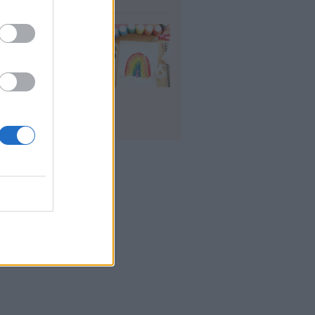
δικοί σταθμοί
Α 2026 - 2027:
ε αναμένονται τα
οσωρινά
τελέσματα για τα
ucher
υγ 2026