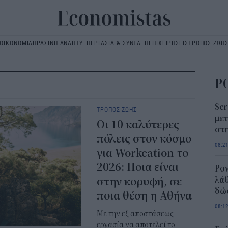
ΟΙΚΟΝΟΜΙΑ
ΠΡΑΣΙΝΗ ΑΝΑΠΤΥΞΗ
ΕΡΓΑΣΙΑ & ΣΥΝΤΑΞΗ
ΕΠΙΧΕΙΡΗΣΕΙΣ
ΤΡΟΠΟΣ ΖΩΗ
Main
navigation
Ρ
Scr
ΤΡΟΠΟΣ ΖΩΗΣ
μετ
Οι 10 καλύτερες
στη
πόλεις στον κόσμο
08:2
για Workcation το
2026: Ποια είναι
Pow
στην κορυφή, σε
λάθ
δώ
ποια θέση η Αθήνα
08:1
Με την εξ αποστάσεως
εργασία να αποτελεί το