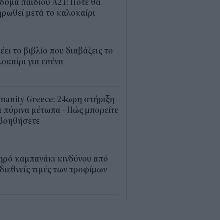
δομα παιδιού Α21: Πότε θα
ρωθεί μετά το καλοκαίρι
0
λέει το βιβλίο που διαβάζεις το
οκαίρι για εσένα
3
anity Greece: 24ωρη στήριξη
 πύρινα μέτωπα - Πώς μπορείτε
 βοηθήσετε
5
ηρό καμπανάκι κινδύνου από
 διεθνείς τιμές των τροφίμων
5
εξέλιξη οι αιτήσεις για το
υρισμός για Όλους» – Ποια