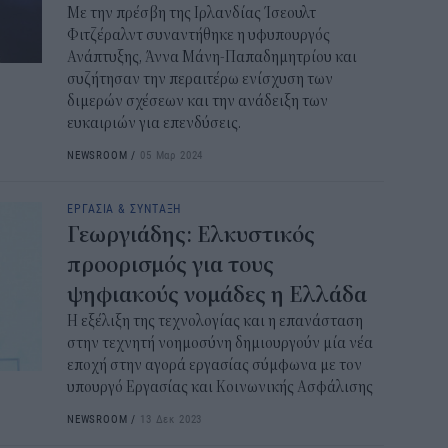
Με την πρέσβη της Ιρλανδίας Ίσεουλτ
Φιτζέραλντ συναντήθηκε η υφυπουργός
Ανάπτυξης, Άννα Μάνη-Παπαδημητρίου και
συζήτησαν την περαιτέρω ενίσχυση των
διμερών σχέσεων και την ανάδειξη των
ευκαιριών για επενδύσεις.
NEWSROOM
/
05 Μαρ 2024
ΕΡΓΑΣΙΑ & ΣΥΝΤΑΞΗ
Γεωργιάδης: Ελκυστικός
προορισμός για τους
ψηφιακούς νομάδες η Ελλάδα
Η εξέλιξη της τεχνολογίας και η επανάσταση
στην τεχνητή νοημοσύνη δημιουργούν μία νέα
εποχή στην αγορά εργασίας σύμφωνα με τον
υπουργό Εργασίας και Κοινωνικής Ασφάλισης
NEWSROOM
/
13 Δεκ 2023