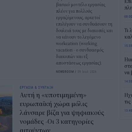
Επί
βασικό μοντέλο εργασίας
πλη
πλέον για πολλούς
08:0
εργαζόμενους, αρκετοί
επιλέγουν να συνδυάσουν τη
Τι 
δουλειά τους με διακοπές και
καλ
να κάνουν το λεγόμενο
workcation (working
15:3
vacation - ο συνδυασμός
διακοπών και εξ
Hum
αποστάσεως εργασίας).
στα
NEWSROOM
/
29 Ιουλ 2026
να
14:5
ΕΡΓΑΣΙΑ & ΣΥΝΤΑΞΗ
Αυτή η «υποτιμημένη»
Ηχ
τις
ευρωπαϊκή χώρα μόλις
13:4
λάνσαρε βίζα για ψηφιακούς
νομάδες -Οι 3 κατηγορίες
Σε 
αιτούντων
«Το