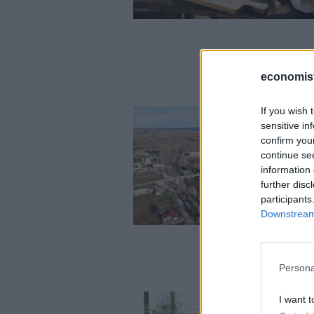
economis
If you wish 
sensitive in
confirm you
continue se
information 
further disc
participants
Downstream 
Persona
I want t