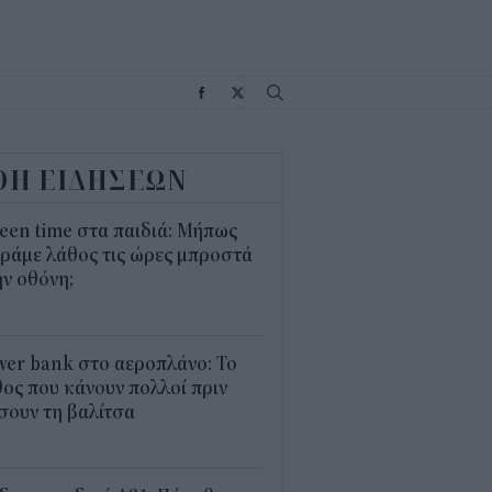
Σ
ΟΗ ΕΙΔΗΣΕΩΝ
een time στα παιδιά: Μήπως
ράμε λάθος τις ώρες μπροστά
ν οθόνη;
1
er bank στο αεροπλάνο: Το
ος που κάνουν πολλοί πριν
σουν τη βαλίτσα
2