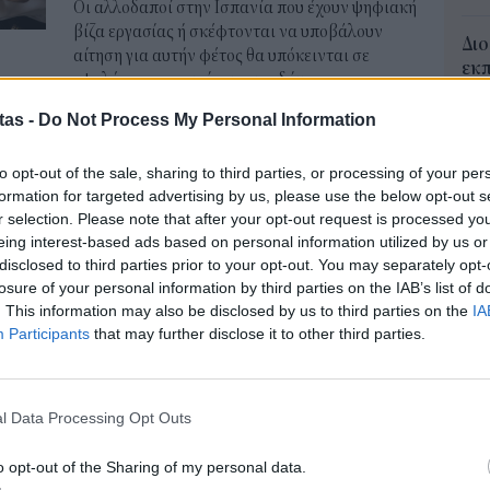
Οι αλλοδαποί στην Ισπανία που έχουν ψηφιακή
βίζα εργασίας ή σκέφτονται να υποβάλουν
Διο
αίτηση για αυτήν φέτος θα υπόκεινται σε
εκπ
υψηλότερες απαιτήσεις εισοδήματος.
Πότ
NEWSROOM
/
07 Φεβ 2025
ονό
tas -
Do Not Process My Personal Information
πρέ
οι 
to opt-out of the sale, sharing to third parties, or processing of your per
STORIES
06 Α
formation for targeted advertising by us, please use the below opt-out s
Αυτό το χωριό στην Ισπανία
r selection. Please note that after your opt-out request is processed y
αναγεννήθηκε χάρη στους
Συν
eing interest-based ads based on personal information utilized by us or
ψηφιακούς νομάδες
Ποι
disclosed to third parties prior to your opt-out. You may separately opt-
losure of your personal information by third parties on the IAB’s list of
διπ
Μακριά από την πολυκοσμία της Βαρκελώνης,
. This information may also be disclosed by us to third parties on the
IA
Αυ
ένα χωριό χρησιμοποίησε τα ελαιόδεντρα για
Participants
that may further disclose it to other third parties.
07 Α
να προσελκύσει ψηφιακούς νομάδες που
αναζητούν έναν πιο ήρεμο τρόπο ζωής.
ΔΥ
NEWSROOM
/
17 Δεκ 2024
περ
l Data Processing Opt Outs
για
γον
ΕΡΓΑΣΙΑ & ΣΥΝΤΑΞΗ
o opt-out of the Sharing of my personal data.
07 Α