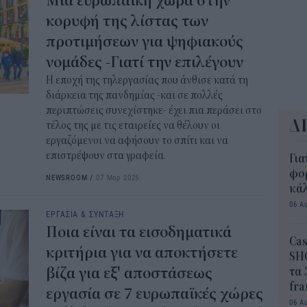
Μια ευρωπαϊκή χώρα στην
κορυφή της λίστας των
προτιμήσεων για ψηφιακούς
νομάδες -Γιατί την επιλέγουν
Η εποχή της τηλεργασίας που άνθισε κατά τη
διάρκεια της πανδημίας -και σε πολλές
περιπτώσεις συνεχίστηκε- έχει πια περάσει στο
Δ
τέλος της με τις εταιρείες να θέλουν οι
εργαζόμενοι να αφήσουν το σπίτι και να
επιστρέψουν στα γραφεία.
Για
φορ
NEWSROOM
/
07 Μαρ 2025
κά
06 Α
ΕΡΓΑΣΙΑ & ΣΥΝΤΑΞΗ
Ποια είναι τα εισοδηματικά
Cas
κριτήρια για να αποκτήσετε
SH
βίζα για εξ' αποστάσεως
τα 
fra
εργασία σε 7 ευρωπαϊκές χώρες
06 Α