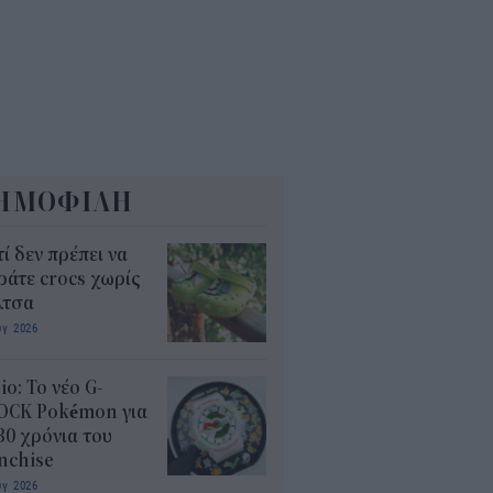
ΗΜΟΦΙΛΗ
τί δεν πρέπει να
άτε crocs χωρίς
λτσα
υγ 2026
io: Το νέο G-
OCK Pokémon για
30 χρόνια του
nchise
υγ 2026