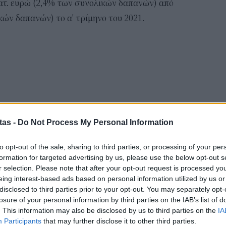
εκατ. ευρώ (2,4% των συνολικών δαπανών) από
10:5
κών δαπανών) το α' τρίμηνο του 2021.
Δημ
Οκτ
ανα
10:3
tas -
Do Not Process My Personal Information
to opt-out of the sale, sharing to third parties, or processing of your per
Δ
formation for targeted advertising by us, please use the below opt-out s
r selection. Please note that after your opt-out request is processed y
eing interest-based ads based on personal information utilized by us or
Έφ
disclosed to third parties prior to your opt-out. You may separately opt-
τω
losure of your personal information by third parties on the IAB’s list of
μι
. This information may also be disclosed by us to third parties on the
IA
04 Α
Participants
that may further disclose it to other third parties.