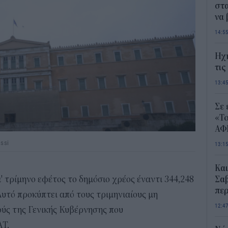
στα
να
14:5
Ηχ
τις
13:4
Σε 
«Το
ΑΦ
ssi
13:1
Και
α' τρίμηνο εφέτος το δημόσιο χρέος έναντι 344,248
Σαβ
περ
.Αυτό προκύπτει από τους τριμηνιαίους μη
12:4
ύς της Γενικής Κυβέρνησης που
ΑΤ.