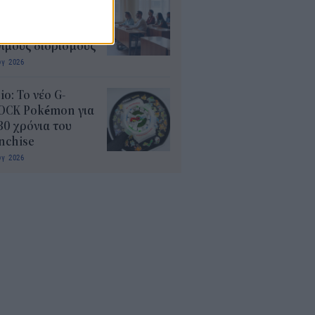
αιδευτικοί: Αύριο
8) ξεκινούν οι
ήσεις για 5.017
ιμους διορισμούς
υγ 2026
io: Το νέο G-
OCK Pokémon για
30 χρόνια του
nchise
υγ 2026