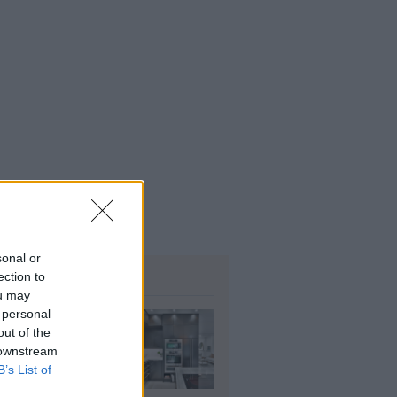
6
όσιο: Άκυρες από 1η
ωβρίου οι εγκύκλιοι που δεν
ρτώνται online
5
sonal or
ΗΜΟΦΙΛΗ
ection to
ou may
 personal
τασε το τέλος
out of the
ν φούρνων
 downstream
κροκυμάτων;
B’s List of
υγ 2026