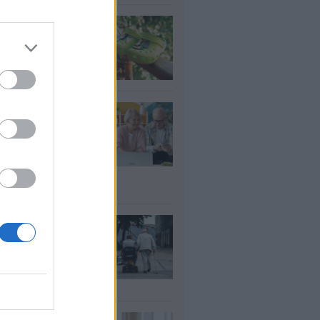
τί δεν πρέπει να
άτε crocs χωρίς
λτσα
υγ 2026
τάξεις: Ποιοι
ρεί να λάβουν
αδρομικά έως
000 ευρώ – Τι
πει να ελέγξουν
υγ 2026
ΦΚΑ: Ποιοι
αιούνται
οσαύξηση έως 846
ρώ στη σύνταξη
υγ 2026