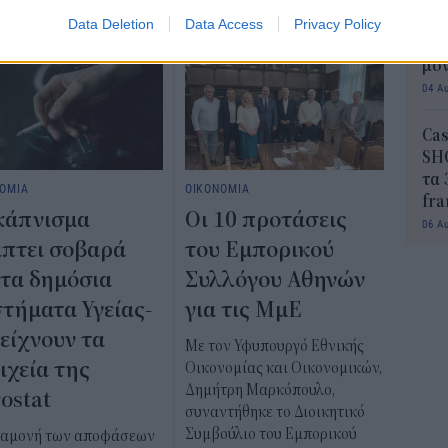
Εκπ
(5/
Data Deletion
Data Access
Privacy Policy
αιτ
μόν
04 Α
Cas
SH
τα 
ΟΜΙΑ
ΟΙΚΟΝΟΜΙΑ
fra
κάπνισμα
Οι 10 προτάσεις
06 Α
πτει σοβαρά
του Εμπορικού
 τα δημόσια
Συλλόγου Αθηνών
τήματα Υγείας-
για τις ΜμΕ
δείχνουν τα
Με τον Υφυπουργό Εθνικής
ιχεία της
Οικονομίας και Οικονομικών,
Δημήτρη Μαρκόπουλο,
ostat
συναντήθηκε το Διοικητικό
Συμβούλιο του Εμπορικού
ναμονή των αποφάσεων