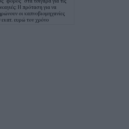
ς "φόρος" στα τσιγάρα για τις
καγιές: Η πρόταση για να
ρώνουν οι καπνοβιομηχανίες
 εκατ. ευρώ τον χρόνο
5
Α: Επίδομα περίπου 758 ευρώ
 δύο μήνες – Ποιοι γονείς το
αιούνται
4
κτρονικό "μάτι" σαρώνει τις
αλίες- Τι έδειξαν οι έλεγχοι
9
γράφη το νέο Ειδικό
οταξικό για τον Τουρισμό: Τι
άζει για ξενοδοχεία, νησιά και
νδύσεις