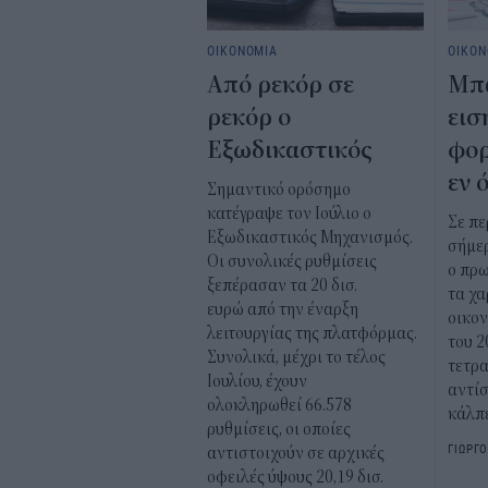
ΟΙΚΟΝΟΜΙΑ
ΟΙΚΟΝ
Από ρεκόρ σε
Μπ
ρεκόρ ο
εισ
Εξωδικαστικός
φορ
εν 
Σημαντικό ορόσημο
κατέγραψε τον Ιούλιο ο
Σε πε
Εξωδικαστικός Μηχανισμός.
σήμερ
Οι συνολικές ρυθμίσεις
ο πρω
ξεπέρασαν τα 20 δισ.
τα χα
ευρώ από την έναρξη
οικον
λειτουργίας της πλατφόρμας.
του 2
Συνολικά, μέχρι το τέλος
τετρα
Ιουλίου, έχουν
αντίσ
ολοκληρωθεί 66.578
κάλπε
ρυθμίσεις, οι οποίες
ΓΙΩΡΓ
αντιστοιχούν σε αρχικές
οφειλές ύψους 20,19 δισ.