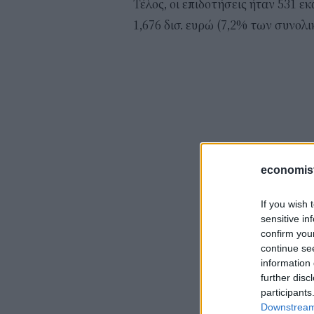
Τέλος, οι επιδοτήσεις ήταν 531 
1,676 δισ. ευρώ (7,2% των συνολι
economis
If you wish 
sensitive in
confirm you
continue se
information 
further disc
participants
Downstream 