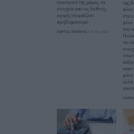
εσωτερικό της χώρας, τα
της Κ
στοιχεία από τις διεθνείς
πόσο 
αγορές σκορπίζουν
στα κ
προβληματισμό.
μέσο
του 
ΓΙΩΡΓΟΣ ΠΑΠΠΟΥΣ
/
07 Αυγ 2026
Πολυ
τα νέ
ενισχ
όσων 
αύξη
καπν
μόνο 
αλλά 
συστή
ΓΙΩΡΓ