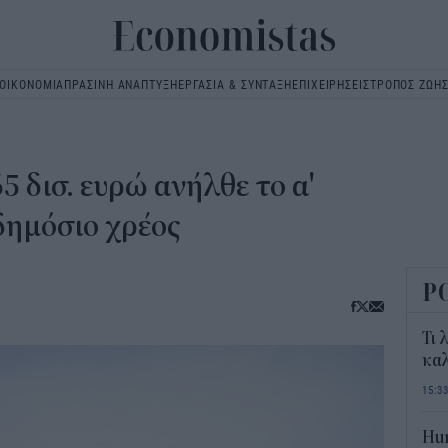
ΟΙΚΟΝΟΜΙΑ
ΠΡΑΣΙΝΗ ΑΝΑΠΤΥΞΗ
ΕΡΓΑΣΙΑ & ΣΥΝΤΑΞΗ
ΕΠΙΧΕΙΡΗΣΕΙΣ
ΤΡΟΠΟΣ ΖΩΗ
Main
navigation
5 δισ. ευρώ ανήλθε το α'
δημόσιο χρέος
Ρ
Τι 
καλ
15:3
Hum