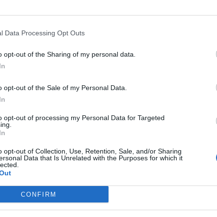
Για
φορ
l Data Processing Opt Outs
κά
06 Α
o opt-out of the Sharing of my personal data.
In
Συν
μπο
o opt-out of the Sale of my Personal Data.
αν
In
20.
πρέ
to opt-out of processing my Personal Data for Targeted
το
Google News
και μάθετε πρώτοι όλες τις ειδήσεις
ing.
04 Α
In
από την Ελλάδα και τον Κόσμο, στο
e-Ε
o opt-out of Collection, Use, Retention, Sale, and/or Sharing
ersonal Data that Is Unrelated with the Purposes for which it
δικ
lected.
πρ
Out
ευ
04 Α
CONFIRM