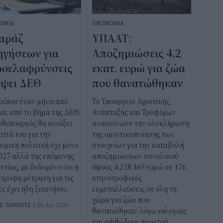
ΟΜΙΑ
ΟΙΚΟΝΟΜΙΑ
αράζ
ΥΠΑΑΤ:
ηγήσεων για
Αποζημιώσεις 4,2
οελαφρύνσεις
εκατ. ευρώ για ζώα
όψει ΔΕΘ
που θανατώθηκαν
ρίπου έναν μήνα από
Το Υπουργείο Αγροτικής
α, από το βήμα της ΔΕΘ,
Ανάπτυξης και Τροφίμων
θυπουργός θα ανοίξει
ανακοίνωσε την ολοκλήρωση
ρτιά του για την
της οριστικοποίησης των
ομική πολιτική όχι μόνο
στοιχείων για την καταβολή
027 αλλά της επόμενης
αποζημιώσεων συνολικού
ετίας, με δεδομένο ότι η
ύψους 4.218.469 ευρώ σε 176
τροφη μέτρηση για τις
κτηνοτροφικές
ς έχει ήδη ξεκινήσει.
εκμεταλλεύσεις σε όλη τη
χώρα για ζώα που
ΟΣ ΠΑΠΠΟΥΣ
/
05 Αυγ 2026
θανατώθηκαν λόγω ευλογιάς
και αφθώδους πυρετού.