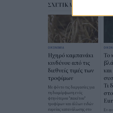
ΣΧΕΤΙΚΑ
ΟΙΚΟΝΟΜΙΑ
ΟΙΚΟΝ
Ηχηρό καμπανάκι
Το 
κινδύνου από τις
βλά
διεθνείς τιμές των
και
τροφίμων
συσ
Τι 
Με φόντο τις διεργασίες για
στο
τη διαμόρφωση ενός
φτηνότερου "πακέτου"
Eur
τροφίμων και άλλων ειδών
ευρείας κατανάλωσης στο
Εν α