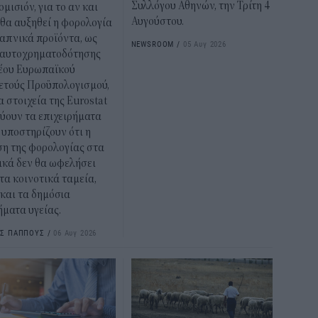
Συλλόγου Αθηνών, την Τρίτη 4
ομισιόν, για το αν και
Αυγούστου.
θα αυξηθεί η φορολογία
απνικά προϊόντα, ως
NEWSROOM
/
05 Αυγ 2026
 αυτοχρηματοδότησης
νέου Ευρωπαϊκού
ετούς Προϋπολογισμού,
α στοιχεία της Eurostat
ύουν τα επιχειρήματα
υποστηρίζουν ότι η
ση της φορολογίας στα
ικά δεν θα ωφελήσει
τα κοινοτικά ταμεία,
και τα δημόσια
ματα υγείας.
ΟΣ ΠΑΠΠΟΥΣ
/
06 Αυγ 2026