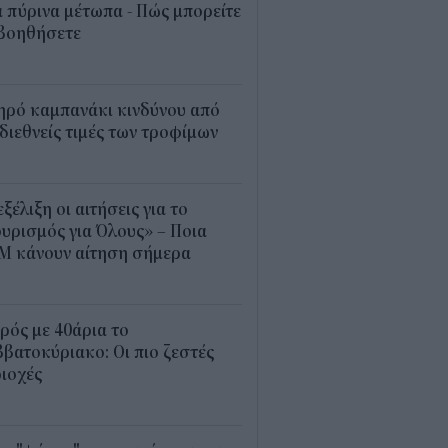
 πύρινα μέτωπα - Πώς μπορείτε
 βοηθήσετε
5
ηρό καμπανάκι κινδύνου από
 διεθνείς τιμές των τροφίμων
5
εξέλιξη οι αιτήσεις για το
υρισμός για Όλους» – Ποια
Μ κάνουν αίτηση σήμερα
5
ρός με 40άρια το
βατοκύριακο: Οι πιο ζεστές
ιοχές
7