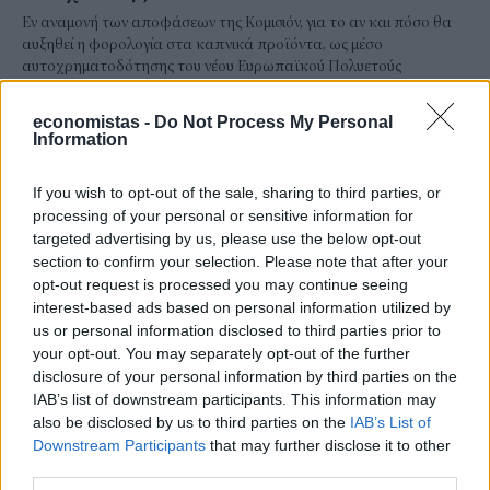
Εν αναμονή των αποφάσεων της Κομισιόν, για το αν και πόσο θα
αυξηθεί η φορολογία στα καπνικά προϊόντα, ως μέσο
αυτοχρηματοδότησης του νέου Ευρωπαϊκού Πολυετούς
Προϋπολογισμού, τα νέα στοιχεία της Eurostat ενισχύουν τα
επιχειρήματα όσων υποστηρίζουν ότι η αύξηση της φορολογίας
economistas -
Do Not Process My Personal
στα καπνικά δεν θα ωφελήσει μόνο τα κοινοτικά ταμεία, αλλά και
Information
τα δημόσια συστήματα υγείας.
ΓΙΩΡΓΟΣ ΠΑΠΠΟΥΣ
/
06 Αυγ 2026
If you wish to opt-out of the sale, sharing to third parties, or
processing of your personal or sensitive information for
targeted advertising by us, please use the below opt-out
section to confirm your selection. Please note that after your
opt-out request is processed you may continue seeing
interest-based ads based on personal information utilized by
us or personal information disclosed to third parties prior to
your opt-out. You may separately opt-out of the further
disclosure of your personal information by third parties on the
IAB’s list of downstream participants. This information may
also be disclosed by us to third parties on the
IAB’s List of
Downstream Participants
that may further disclose it to other
third parties.