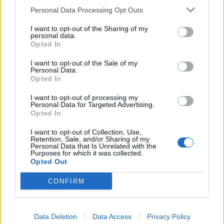
ΟΙΚΟΝΟΜΙΑ
Personal Data Processing Opt Outs
Οι 10 προτάσεις του Εμπορικού Συλλόγου
Αθηνών για τις ΜμΕ
I want to opt-out of the Sharing of my
personal data.
Με τον Υφυπουργό Εθνικής Οικονομίας και Οικονομικών, Δημήτρη
Opted In
Μαρκόπουλο, συναντήθηκε το Διοικητικό Συμβούλιο του
Εμπορικού Συλλόγου Αθηνών, την Τρίτη 4 Αυγούστου.
I want to opt-out of the Sale of my
Personal Data.
NEWSROOM
/
05 Αυγ 2026
Opted In
I want to opt-out of processing my
Personal Data for Targeted Advertising.
Opted In
I want to opt-out of Collection, Use,
Retention, Sale, and/or Sharing of my
Personal Data that Is Unrelated with the
Purposes for which it was collected.
Opted Out
CONFIRM
Data Deletion
Data Access
Privacy Policy
ΟΙΚΟΝΟΜΙΑ