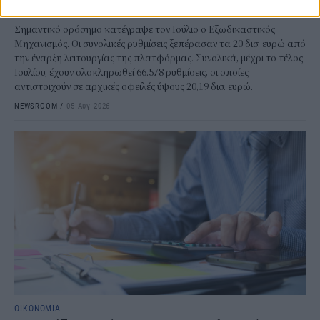
Από ρεκόρ σε ρεκόρ ο Εξωδικαστικός
Σημαντικό ορόσημο κατέγραψε τον Ιούλιο ο Εξωδικαστικός
Μηχανισμός. Οι συνολικές ρυθμίσεις ξεπέρασαν τα 20 δισ. ευρώ από
την έναρξη λειτουργίας της πλατφόρμας. Συνολικά, μέχρι το τέλος
Ιουλίου, έχουν ολοκληρωθεί 66.578 ρυθμίσεις, οι οποίες
αντιστοιχούν σε αρχικές οφειλές ύψους 20,19 δισ. ευρώ.
NEWSROOM
/
05 Αυγ 2026
ΟΙΚΟΝΟΜΙΑ