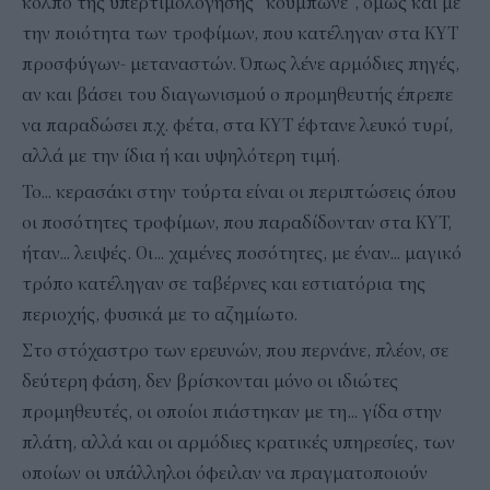
κόλπο της υπερτιμολόγησης “κούμπωνε”, όμως και με
την ποιότητα των τροφίμων, που κατέληγαν στα ΚΥΤ
προσφύγων- μεταναστών. Όπως λένε αρμόδιες πηγές,
αν και βάσει του διαγωνισμού ο προμηθευτής έπρεπε
να παραδώσει π.χ. φέτα, στα ΚΥΤ έφτανε λευκό τυρί,
αλλά με την ίδια ή και υψηλότερη τιμή.
Το... κερασάκι στην τούρτα είναι οι περιπτώσεις όπου
οι ποσότητες τροφίμων, που παραδίδονταν στα ΚΥΤ,
ήταν... λειψές. Οι... χαμένες ποσότητες, με έναν... μαγικό
τρόπο κατέληγαν σε ταβέρνες και εστιατόρια της
περιοχής, φυσικά με το αζημίωτο.
Στο στόχαστρο των ερευνών, που περνάνε, πλέον, σε
δεύτερη φάση, δεν βρίσκονται μόνο οι ιδιώτες
προμηθευτές, οι οποίοι πιάστηκαν με τη... γίδα στην
πλάτη, αλλά και οι αρμόδιες κρατικές υπηρεσίες, των
οποίων οι υπάλληλοι όφειλαν να πραγματοποιούν